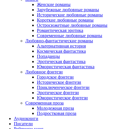
Женские романы
Зарубежные любовные романы
Исторические любовные романы
Короткие любовные романы
Остросюжетные любовные романы
Романтическая эротика
Современные любовные романы
Любовно-фантастические романы
Альтернативная история
Космическая фантастика
Попаданцы
Эротическая фантастика
Юмористическая фантастика
Любовное фэнтези
Городское фэнтези
Историческое фэнтези
Приключенческое фэнтези
Эротическое фэнтези
Юмористическое фэнтези
Современная проза
Молодежная проза
Подростковая проза
Аудиокниги
Писатели
Рейтинги книг