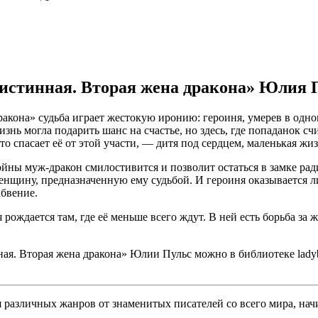
 истинная. Вторая жена дракона» Юлия 
кона» судьба играет жестокую иронию: героиня, умерев в одном
знь могла подарить шанс на счастье, но здесь, где попаданок с
о спасает её от этой участи, — дитя под сердцем, маленькая жи
ойны муж-дракон смилостивится и позволит остаться в замке ра
енщину, предназначенную ему судьбой. И героиня оказывается лиц
абвение.
рождается там, где её меньше всего ждут. В ней есть борьба за 
ая. Вторая жена дракона» Юлии Пульс можно в библиотеке ladyb
различных жанров от знаменитых писателей со всего мира, начи