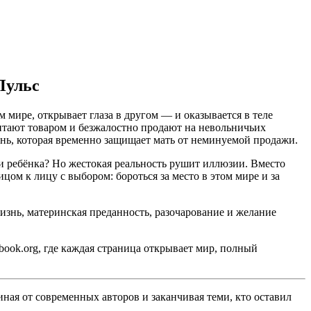
Пульс
 мире, открывает глаза в другом — и оказывается в теле
читают товаром и безжалостно продают на невольничьих
знь, которая временно защищает мать от неминуемой продажи.
ди ребёнка? Но жестокая реальность рушит иллюзии. Вместо
ом к лицу с выбором: бороться за место в этом мире и за
жизнь, материнская преданность, разочарование и желание
ook.org, где каждая страница открывает мир, полный
ная от современных авторов и заканчивая теми, кто оставил