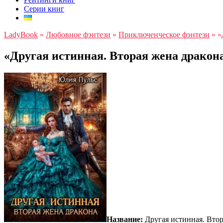
Серии книг
LadyBook
»
Любовное фэнтези
»
Приключенческое фэнтези
»
«
«Другая истинная. Вторая жена драко
Название:
Другая истинная. Втор