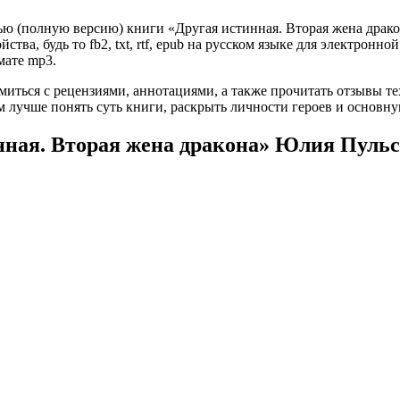
ю (полную версию) книги «Другая истинная. Вторая жена дракон
ва, будь то fb2, txt, rtf, epub на русском языке для электронно
мате mp3.
омиться с рецензиями, аннотациями, а также прочитать отзывы т
 лучше понять суть книги, раскрыть личности героев и основн
нная. Вторая жена дракона» Юлия Пульс