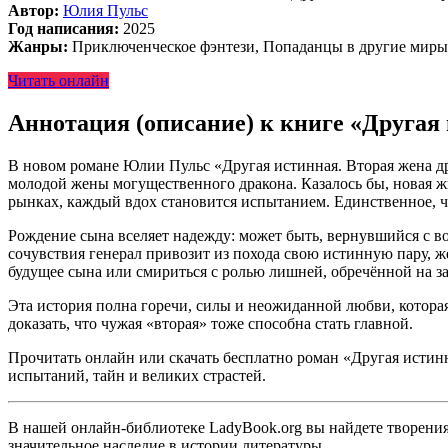
Автор:
Юлия Пульс
Год написания:
2025
Жанры:
Приключенческое фэнтези, Попаданцы в другие миры
Читать онлайн
Аннотация (описание) к книге «Другая
В новом романе Юлии Пульс «Другая истинная. Вторая жена дра
молодой жены могущественного дракона. Казалось бы, новая жи
рынках, каждый вдох становится испытанием. Единственное, чт
Рождение сына вселяет надежду: может быть, вернувшийся с в
сочувствия генерал привозит из похода свою истинную пару, ж
будущее сына или смириться с ролью лишней, обречённой на з
Эта история полна горечи, силы и неожиданной любви, которая 
доказать, что чужая «вторая» тоже способна стать главной.
Прочитать онлайн или скачать бесплатно роман «Другая истинн
испытаний, тайн и великих страстей.
В нашей онлайн-библиотеке LadyBook.org вы найдете творения 
значительное наследие в истории литературы.