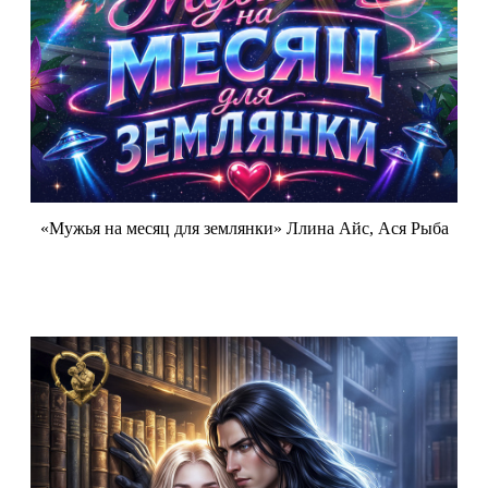
«Мужья на месяц для землянки» Ллина Айс, Ася Рыба