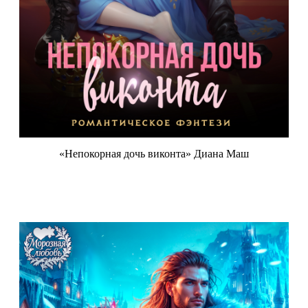
«Непокорная дочь виконта» Диана Маш