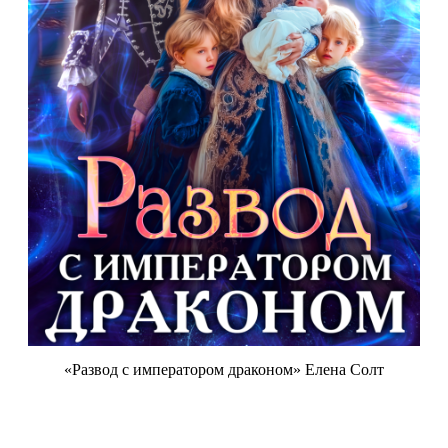
«Развод с императором драконом» Елена Солт