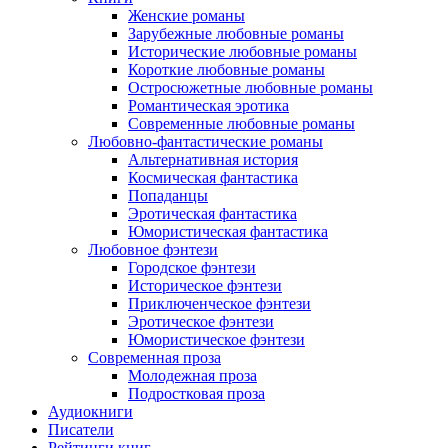
Женские романы
Зарубежные любовные романы
Исторические любовные романы
Короткие любовные романы
Остросюжетные любовные романы
Романтическая эротика
Современные любовные романы
Любовно-фантастические романы
Альтернативная история
Космическая фантастика
Попаданцы
Эротическая фантастика
Юмористическая фантастика
Любовное фэнтези
Городское фэнтези
Историческое фэнтези
Приключенческое фэнтези
Эротическое фэнтези
Юмористическое фэнтези
Современная проза
Молодежная проза
Подростковая проза
Аудиокниги
Писатели
Рейтинги книг