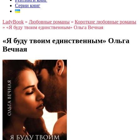
Серии книг
LadyBook
»
Любовные романы
»
Короткие любовные романы
»
«Я буду твоим единственным» Ольга Вечная
«Я буду твоим единственным» Ольга
Вечная