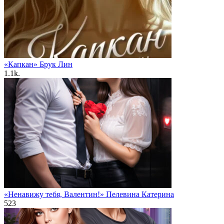
«Капкан» Брук Лин
1.1k.
«Ненавижу тебя, Валентин!» Пелевина Катерина
523