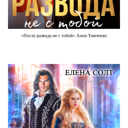
«После развода не с тобой» Анна Томченко