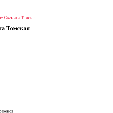
» Светлана Томская
на Томская
раконов