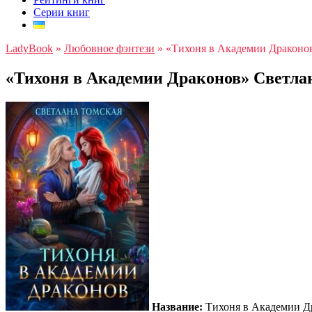
Серии книг
LadyBook
»
Любовное фэнтези
»
«Тихоня в Академии Драконов
«Тихоня в Академии Драконов» Светла
Название:
Тихоня в Академии Д