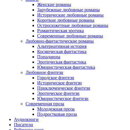
Женские романы
Зарубежные любовные романы
Исторические любовные романы
Короткие любовные романы
Остросюжетные любовные романы
Романтическая эротика
Современные любовные романы
Любовно-фантастические романы
Альтернативная история
Космическая фантастика
Попаданцы
Эротическая фантастика
Юмористическая фантастика
Любовное фэнтези
Городское фэнтези
Историческое фэнтези
Приключенческое фэнтези
Эротическое фэнтези
Юмористическое фэнтези
Современная проза
Молодежная проза
Подростковая проза
Аудиокниги
Писатели
Рейтинги книг