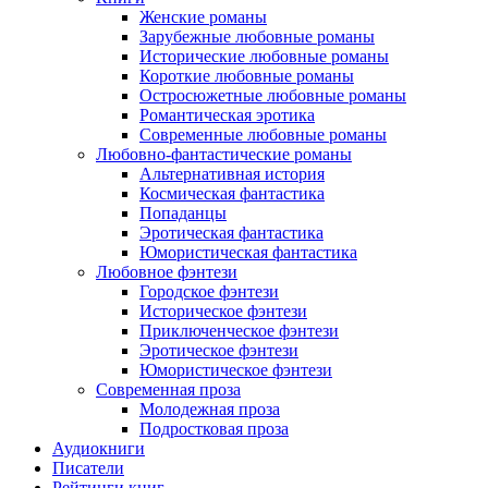
Женские романы
Зарубежные любовные романы
Исторические любовные романы
Короткие любовные романы
Остросюжетные любовные романы
Романтическая эротика
Современные любовные романы
Любовно-фантастические романы
Альтернативная история
Космическая фантастика
Попаданцы
Эротическая фантастика
Юмористическая фантастика
Любовное фэнтези
Городское фэнтези
Историческое фэнтези
Приключенческое фэнтези
Эротическое фэнтези
Юмористическое фэнтези
Современная проза
Молодежная проза
Подростковая проза
Аудиокниги
Писатели
Рейтинги книг