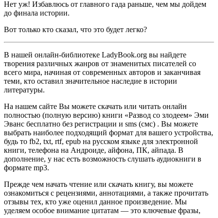
Нет уж! Избавлюсь от главного гада раньше, чем мы дойдем
до финала истории.
Вот только кто сказал, что это будет легко?
В нашей онлайн-библиотеке LadyBook.org вы найдете
творения различных жанров от знаменитых писателей со
всего мира, начиная от современных авторов и заканчивая
теми, кто оставил значительное наследие в истории
литературы.
На нашем сайте Вы можете скачать или читать онлайн
полностью (полную версию) книги «Развод со злодеем» Эми
Эванс бесплатно без регистрации и sms (смс) . Вы можете
выбрать наиболее подходящий формат для вашего устройства,
будь то fb2, txt, rtf, epub на русском языке для электронной
книги, телефона на Андроиде, айфона, ПК, айпада. В
дополнение, у нас есть возможность слушать аудиокниги в
формате mp3.
Прежде чем начать чтение или скачать книгу, вы можете
ознакомиться с рецензиями, аннотациями, а также прочитать
отзывы тех, кто уже оценил данное произведение. Мы
уделяем особое внимание цитатам — это ключевые фразы,