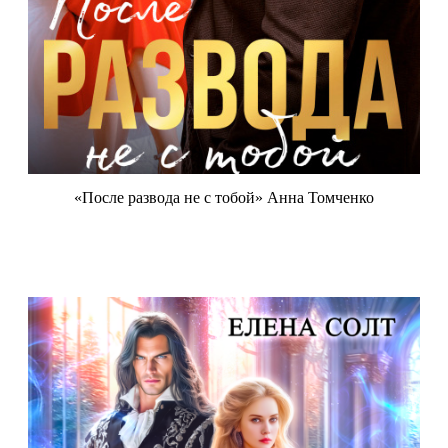
«После развода не с тобой» Анна Томченко