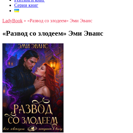
Серии книг
LadyBook
»
«Развод со злодеем» Эми Эванс
«Развод со злодеем» Эми Эванс