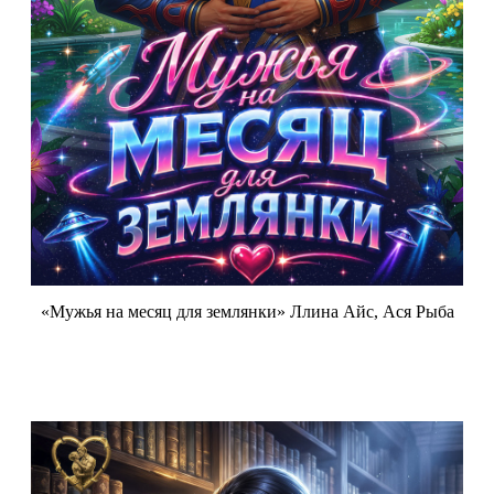
«Мужья на месяц для землянки» Ллина Айс, Ася Рыба