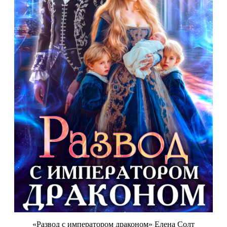
«Развод с императором драконом» Елена Солт