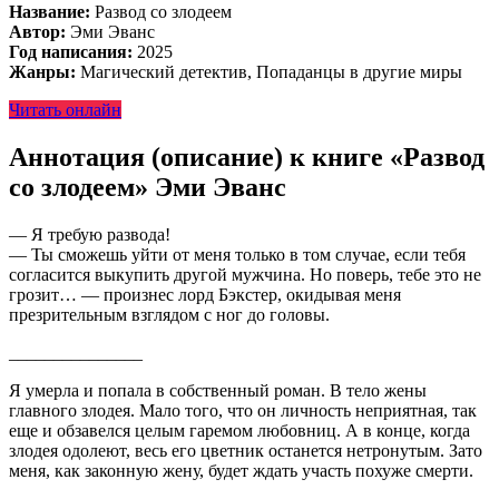
Название:
Развод со злодеем
Автор:
Эми Эванс
Год написания:
2025
Жанры:
Магический детектив, Попаданцы в другие миры
Читать онлайн
Аннотация (описание) к книге «Развод
со злодеем» Эми Эванс
— Я требую развода!
— Ты сможешь уйти от меня только в том случае, если тебя
согласится выкупить другой мужчина. Но поверь, тебе это не
грозит… — произнес лорд Бэкстер, окидывая меня
презрительным взглядом с ног до головы.
_______________
Я умерла и попала в собственный роман. В тело жены
главного злодея. Мало того, что он личность неприятная, так
еще и обзавелся целым гаремом любовниц. А в конце, когда
злодея одолеют, весь его цветник останется нетронутым. Зато
меня, как законную жену, будет ждать участь похуже смерти.