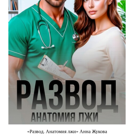
«Развод. Анатомия лжи» Анна Жукова