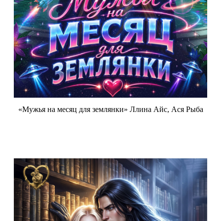
«Мужья на месяц для землянки» Ллина Айс, Ася Рыба