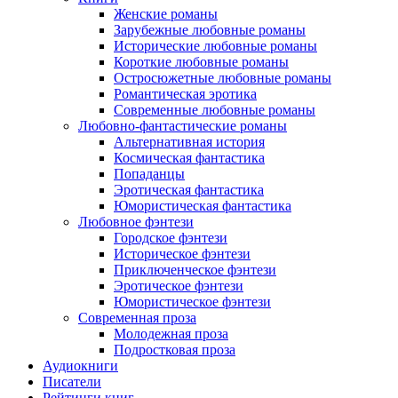
Женские романы
Зарубежные любовные романы
Исторические любовные романы
Короткие любовные романы
Остросюжетные любовные романы
Романтическая эротика
Современные любовные романы
Любовно-фантастические романы
Альтернативная история
Космическая фантастика
Попаданцы
Эротическая фантастика
Юмористическая фантастика
Любовное фэнтези
Городское фэнтези
Историческое фэнтези
Приключенческое фэнтези
Эротическое фэнтези
Юмористическое фэнтези
Современная проза
Молодежная проза
Подростковая проза
Аудиокниги
Писатели
Рейтинги книг