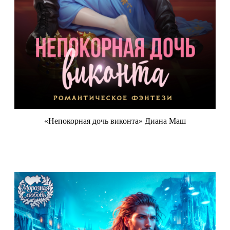
«Непокорная дочь виконта» Диана Маш