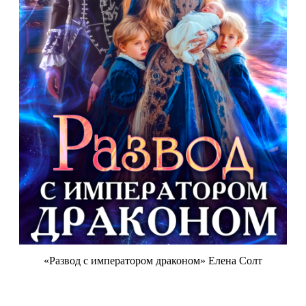
«Развод с императором драконом» Елена Солт