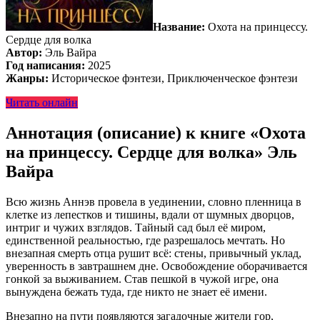
Название:
Охота на принцессу.
Сердце для волка
Автор:
Эль Вайра
Год написания:
2025
Жанры:
Историческое фэнтези, Приключенческое фэнтези
Читать онлайн
Аннотация (описание) к книге «Охота
на принцессу. Сердце для волка» Эль
Вайра
Всю жизнь Аннэв провела в уединении, словно пленница в
клетке из лепестков и тишины, вдали от шумных дворцов,
интриг и чужих взглядов. Тайный сад был её миром,
единственной реальностью, где разрешалось мечтать. Но
внезапная смерть отца рушит всё: стены, привычный уклад,
уверенность в завтрашнем дне. Освобождение оборачивается
гонкой за выживанием. Став пешкой в чужой игре, она
вынуждена бежать туда, где никто не знает её имени.
Внезапно на пути появляются загадочные жители гор,