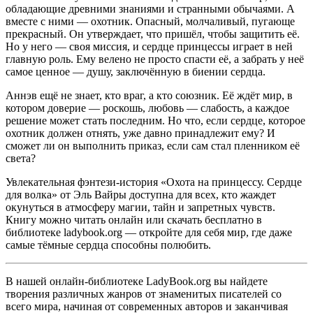
обладающие древними знаниями и странными обычаями. А
вместе с ними — охотник. Опасный, молчаливый, пугающе
прекрасный. Он утверждает, что пришёл, чтобы защитить её.
Но у него — своя миссия, и сердце принцессы играет в ней
главную роль. Ему велено не просто спасти её, а забрать у неё
самое ценное — душу, заключённую в биении сердца.
Аннэв ещё не знает, кто враг, а кто союзник. Её ждёт мир, в
котором доверие — роскошь, любовь — слабость, а каждое
решение может стать последним. Но что, если сердце, которое
охотник должен отнять, уже давно принадлежит ему? И
сможет ли он выполнить приказ, если сам стал пленником её
света?
Увлекательная фэнтези-история «Охота на принцессу. Сердце
для волка» от Эль Вайры доступна для всех, кто жаждет
окунуться в атмосферу магии, тайн и запретных чувств.
Книгу можно читать онлайн или скачать бесплатно в
библиотеке ladybook.org — откройте для себя мир, где даже
самые тёмные сердца способны полюбить.
В нашей онлайн-библиотеке LadyBook.org вы найдете
творения различных жанров от знаменитых писателей со
всего мира, начиная от современных авторов и заканчивая