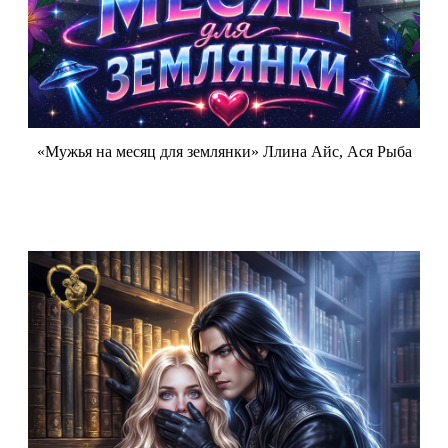
«Мужья на месяц для землянки» Ллина Айс, Ася Рыба