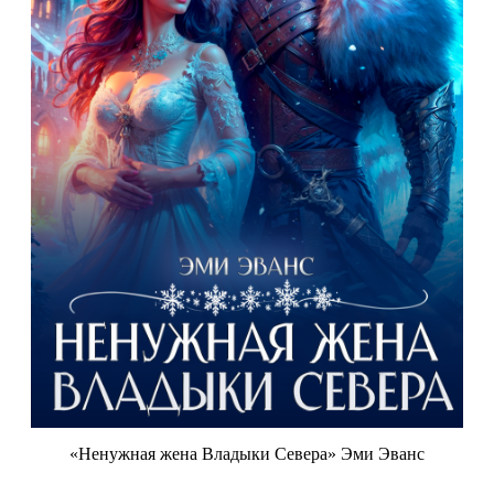
«Ненужная жена Владыки Севера» Эми Эванс