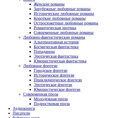
Женские романы
Зарубежные любовные романы
Исторические любовные романы
Короткие любовные романы
Остросюжетные любовные романы
Романтическая эротика
Современные любовные романы
Любовно-фантастические романы
Альтернативная история
Космическая фантастика
Попаданцы
Эротическая фантастика
Юмористическая фантастика
Любовное фэнтези
Городское фэнтези
Историческое фэнтези
Приключенческое фэнтези
Эротическое фэнтези
Юмористическое фэнтези
Современная проза
Молодежная проза
Подростковая проза
Аудиокниги
Писатели
Рейтинги книг