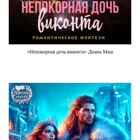
«Непокорная дочь виконта» Диана Маш