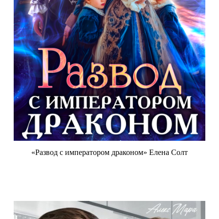
«Развод с императором драконом» Елена Солт