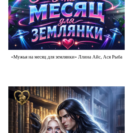
«Мужья на месяц для землянки» Ллина Айс, Ася Рыба