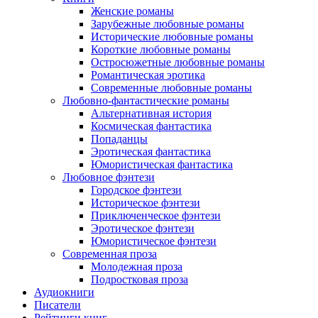
Женские романы
Зарубежные любовные романы
Исторические любовные романы
Короткие любовные романы
Остросюжетные любовные романы
Романтическая эротика
Современные любовные романы
Любовно-фантастические романы
Альтернативная история
Космическая фантастика
Попаданцы
Эротическая фантастика
Юмористическая фантастика
Любовное фэнтези
Городское фэнтези
Историческое фэнтези
Приключенческое фэнтези
Эротическое фэнтези
Юмористическое фэнтези
Современная проза
Молодежная проза
Подростковая проза
Аудиокниги
Писатели
Рейтинги книг