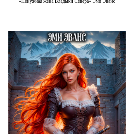
«Ненужная жена Владыки Севера» Эми Эванс