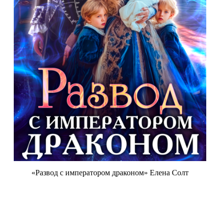
«Развод с императором драконом» Елена Солт