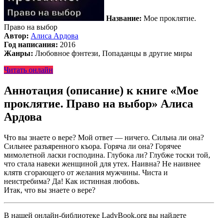
Название:
Мое проклятие.
Право на выбор
Автор:
Алиса Ардова
Год написания:
2016
Жанры:
Любовное фэнтези, Попаданцы в другие миры
Читать онлайн
Аннотация (описание) к книге «Мое
проклятие. Право на выбор» Алиса
Ардова
Что вы знаете о вере? Мой ответ — ничего. Сильна ли она?
Сильнее разъяренного къора. Горяча ли она? Горячее
мимолетной ласки господина. Глубока ли? Глубже тоски той,
что стала навеки женщиной для утех. Наивна? Не наивнее
клятв сгорающего от желания мужчины. Чиста и
неистребима? Да! Как истинная любовь.
Итак, что вы знаете о вере?
В нашей онлайн-библиотеке LadyBook.org вы найдете