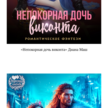
«Непокорная дочь виконта» Диана Маш