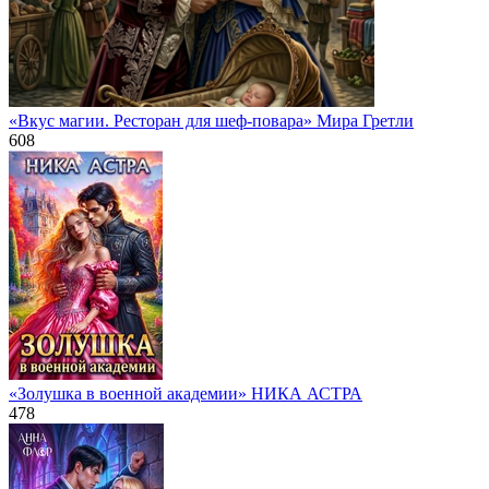
«Вкус магии. Ресторан для шеф-повара» Мира Гретли
608
«Золушка в военной академии» НИКА АСТРА
478