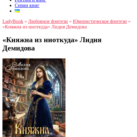
Серии книг
LadyBook
»
Любовное фэнтези
»
Юмористическое фэнтези
»
«Княжна из ниоткуда» Лидия Демидова
«Княжна из ниоткуда» Лидия
Демидова