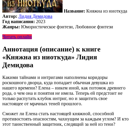
Название:
Княжна из ниоткуда
Автор:
Лидия Демидова
Год написания:
2023
Жанры:
Юмористическое фэнтези, Любовное фэнтези
Читать онлайн
Аннотация (описание) к книге
«Княжна из ниоткуда» Лидия
Демидова
Какими тайнами и интригами наполнены коридоры
роскошного дворца, куда попадает обычная девушка из
нашего времени? Елена – никем иной, как потомок древнего
рода, о чем она и понятия не имела. Теперь ей предстоит не
только распутать клубок интриг, но и защитить свое
настоящее от мрачных теней прошлого.
Сможет ли Елена стать настоящей княжной, способной
противостоять опасностям, чахнущим за каждым углом? И кто
этот таинственный защитник, следящий за ней из тени?