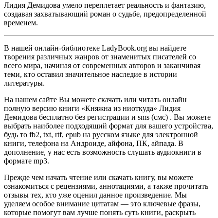
Лидия Демидова умело переплетает реальность и фантазию,
создавая захватывающий роман о судьбе, предопределенной
временем.
В нашей онлайн-библиотеке LadyBook.org вы найдете
творения различных жанров от знаменитых писателей со
всего мира, начиная от современных авторов и заканчивая
теми, кто оставил значительное наследие в истории
литературы.
На нашем сайте Вы можете скачать или читать онлайн
полную версию книги «Княжна из ниоткуда» Лидия
Демидова бесплатно без регистрации и sms (смс) . Вы можете
выбрать наиболее подходящий формат для вашего устройства,
будь то fb2, txt, rtf, epub на русском языке для электронной
книги, телефона на Андроиде, айфона, ПК, айпада. В
дополнение, у нас есть возможность слушать аудиокниги в
формате mp3.
Прежде чем начать чтение или скачать книгу, вы можете
ознакомиться с рецензиями, аннотациями, а также прочитать
отзывы тех, кто уже оценил данное произведение. Мы
уделяем особое внимание цитатам — это ключевые фразы,
которые помогут вам лучше понять суть книги, раскрыть