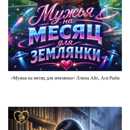
«Мужья на месяц для землянки» Ллина Айс, Ася Рыба