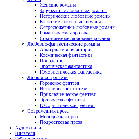
Женские романы
Зарубежные любовные романы
Исторические любовные романы
Короткие любовные романы
Остросюжетные любовные романы
Романтическая эротика
Современные любовные романы
Любовно-фантастические романы
Альтернативная история
Космическая фантастика
Попаданцы
Эротическая фантастика
Юмористическая фантастика
Любовное фэнтези
Городское фэнтези
Историческое фэнтези
Приключенческое фэнтези
Эротическое фэнтези
Юмористическое фэнтези
Современная проза
Молодежная проза
Подростковая проза
Аудиокниги
Писатели
Рейтинги книг