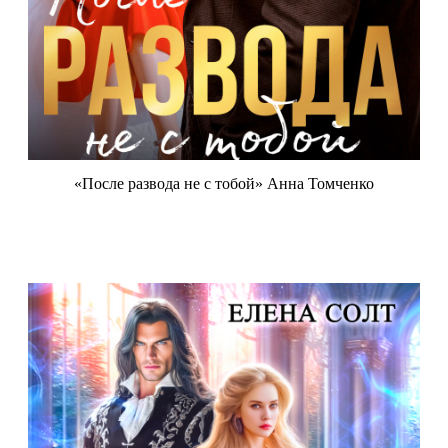
«После развода не с тобой» Анна Томченко