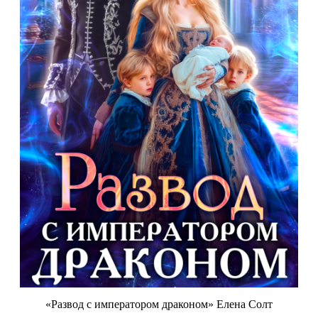
«Развод с императором драконом» Елена Солт