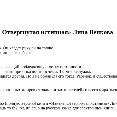
. Отвергнутая истинная» Лина Венкова
 Он кладёт руку ей на талию.
ении нашего брака.
, скрывающий побледневшую метку истинности.
— наша привязка почти исчезла. Ты мне не нужна.
яется другая. Но я не обманула его тогда. Ребёнок, в существов
различных жанров от знаменитых писателей со всего мира, начи
ью (полную версию) книги «Измена. Отвергнутая истинная» Лина
ь то fb2, txt, rtf, epub на русском языке для электронной книги