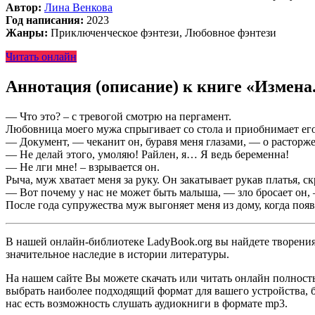
Автор:
Лина Венкова
Год написания:
2023
Жанры:
Приключенческое фэнтези, Любовное фэнтези
Читать онлайн
Аннотация (описание) к книге «Измена
— Что это? – с тревогой смотрю на пергамент.
Любовница моего мужа спрыгивает со стола и приобнимает его.
— Документ, — чеканит он, буравя меня глазами, — о расторж
— Не делай этого, умоляю! Райлен, я… Я ведь беременна!
— Не лги мне! – взрывается он.
Рыча, муж хватает меня за руку. Он закатывает рукав платья
— Вот почему у нас не может быть малыша, — зло бросает он, 
После года супружества муж выгоняет меня из дому, когда появл
В нашей онлайн-библиотеке LadyBook.org вы найдете творения 
значительное наследие в истории литературы.
На нашем сайте Вы можете скачать или читать онлайн полност
выбрать наиболее подходящий формат для вашего устройства, буд
нас есть возможность слушать аудиокниги в формате mp3.