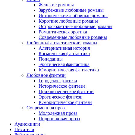
Женские романы
Зарубежные любовные романы
Исторические любовные романы
Короткие любовные романы
Остросюжетные любовные романы
Романтическая эротика
Современные любовные романы
Любовно-фантастические романы
Альтернативная история
Космическая фантастика
Попаданцы
Эротическая фантастика
Юмористическая фантастика
Любовное фэнтези
Городское фэнтези
Историческое фэнтези
Приключенческое фэнтези
Эротическое фэнтези
Юмористическое фэнтези
Современная проза
Молодежная проза
Подростковая проза
Аудиокниги
Писатели
Рейтинги книг