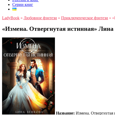
Серии книг
LadyBook
»
Любовное фэнтези
»
Приключенческое фэнтези
»
«
«Измена. Отвергнутая истинная» Лина
Название:
Измена. Отвергнутая 