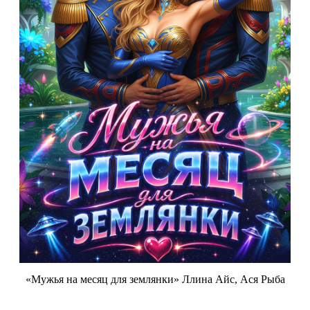
«Мужья на месяц для землянки» Ллина Айс, Ася Рыба