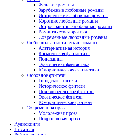
Женские романы
Зарубежные любовные романы
Исторические любовные романы
Короткие любовные романы
Остросюжетные любовные романы
Романтическая эротика
Современные любовные романы
Любовно-фантастические романы
Альтернативная история
Космическая фантастика
Попаданцы
Эротическая фантастика
Юмористическая фантастика
Любовное фэнтези
Городское фэнтези
Историческое фэнтези
Приключенческое фэнтези
Эротическое фэнтези
Юмористическое фэнтези
Современная проза
Молодежная проза
Подростковая проза
Аудиокниги
Писатели
Рейтинги книг