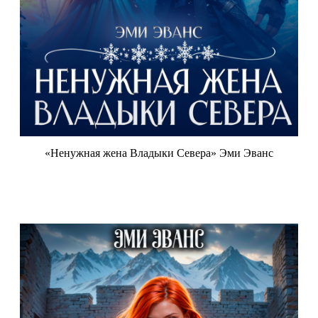
«Ненужная жена Владыки Севера» Эми Эванс