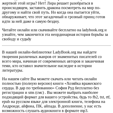
жертвой этой игры? Нет! Лира решает разобраться в
происходящем, заставить дракона посмотреть на мир по-
другому и найти свой путь. Но когда она пытается уйти,
обнаруживает, что этот загадочный и грозный принц готов
идти за ней даже в самую бездну.
Читайте онлайн или скачивайте бесплатно на ladybook.org и
узнайте, чем закончится эта неординарная история борьбы за
свободу и судьбу
В нашей онлайн-библиотеке LadyBook.org вы найдете
творения различных жанров от знаменитых писателей со
всего мира, начиная от современных авторов и заканчивая
теми, кто оставил значительное наследие в истории
литературы.
На нашем сайте Вы можете скачать или читать онлайн
полностью (полную версию) книги «Хозяйка вражеского
сердца. В дар по требованию» София Руд бесплатно без
регистрации и sms (смс) . Вы можете выбрать наиболее
подходящий формат для вашего устройства, будь то fb2, txt, rtf,
epub на русском языке для электронной книги, телефона на
Андроиде, айфона, ПК, айпада. В дополнение, у нас есть
возможность слушать аудиокниги в формате mp3.