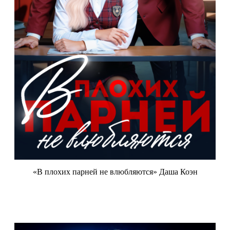
«В плохих парней не влюбляются» Даша Коэн