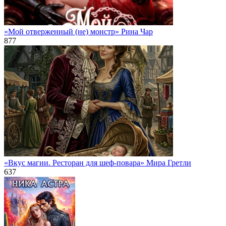
«Мой отверженный (не) монстр» Рина Чар
877
«Вкус магии. Ресторан для шеф-повара» Мира Гретли
637