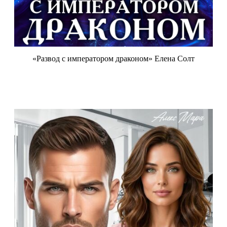
«Развод с императором драконом» Елена Солт