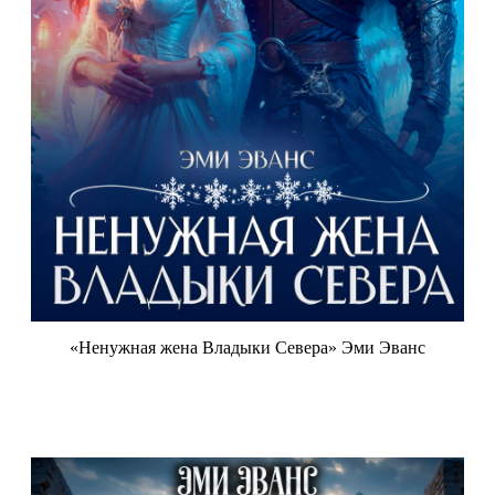
«Ненужная жена Владыки Севера» Эми Эванс