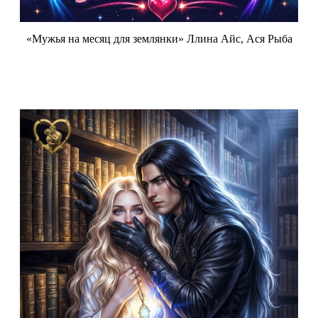
«Мужья на месяц для землянки» Ллина Айс, Ася Рыба