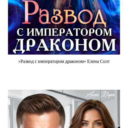
«Развод с императором драконом» Елена Солт