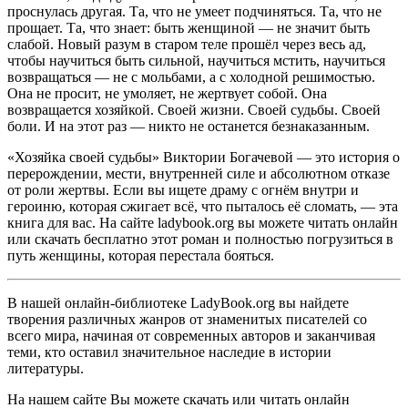
проснулась другая. Та, что не умеет подчиняться. Та, что не
прощает. Та, что знает: быть женщиной — не значит быть
слабой. Новый разум в старом теле прошёл через весь ад,
чтобы научиться быть сильной, научиться мстить, научиться
возвращаться — не с мольбами, а с холодной решимостью.
Она не просит, не умоляет, не жертвует собой. Она
возвращается хозяйкой. Своей жизни. Своей судьбы. Своей
боли. И на этот раз — никто не останется безнаказанным.
«Хозяйка своей судьбы» Виктории Богачевой — это история о
перерождении, мести, внутренней силе и абсолютном отказе
от роли жертвы. Если вы ищете драму с огнём внутри и
героиню, которая сжигает всё, что пыталось её сломать, — эта
книга для вас. На сайте ladybook.org вы можете читать онлайн
или скачать бесплатно этот роман и полностью погрузиться в
путь женщины, которая перестала бояться.
В нашей онлайн-библиотеке LadyBook.org вы найдете
творения различных жанров от знаменитых писателей со
всего мира, начиная от современных авторов и заканчивая
теми, кто оставил значительное наследие в истории
литературы.
На нашем сайте Вы можете скачать или читать онлайн