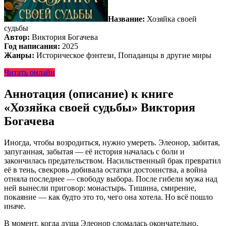
Название:
Хозяйка своей
судьбы
Автор:
Виктория Богачева
Год написания:
2025
Жанры:
Историческое фэнтези, Попаданцы в другие миры
Читать онлайн
Аннотация (описание) к книге
«Хозяйка своей судьбы» Виктория
Богачева
Иногда, чтобы возродиться, нужно умереть. Элеонор, забитая,
запуганная, забытая — её история началась с боли и
закончилась предательством. Насильственный брак превратил
её в тень, свекровь добивала остатки достоинства, а война
отняла последнее — свободу выбора. После гибели мужа над
ней вынесли приговор: монастырь. Тишина, смирение,
покаяние — как будто это то, чего она хотела. Но всё пошло
иначе.
В момент, когда душа Элеонор сломалась окончательно,