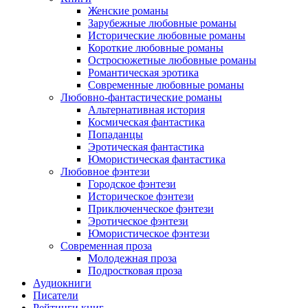
Женские романы
Зарубежные любовные романы
Исторические любовные романы
Короткие любовные романы
Остросюжетные любовные романы
Романтическая эротика
Современные любовные романы
Любовно-фантастические романы
Альтернативная история
Космическая фантастика
Попаданцы
Эротическая фантастика
Юмористическая фантастика
Любовное фэнтези
Городское фэнтези
Историческое фэнтези
Приключенческое фэнтези
Эротическое фэнтези
Юмористическое фэнтези
Современная проза
Молодежная проза
Подростковая проза
Аудиокниги
Писатели
Рейтинги книг