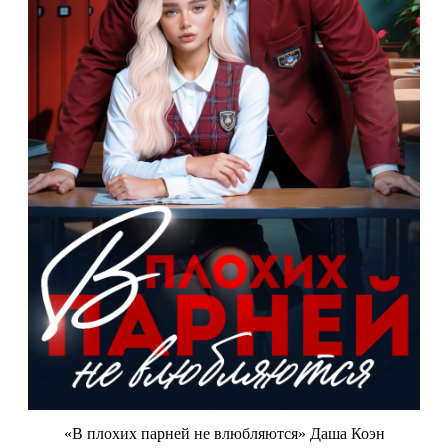
«В плохих парней не влюбляются» Даша Коэн