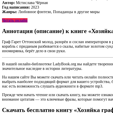
Автор:
Мстислава Чёрная
Год написания:
2023
Жанры:
Любовное фэнтези, Попаданцы в другие миры
Читать онлайн
Аннотация (описание) к книге «Хозяйк
Граф Гарет Оттонский молод, разорён и сослан императором в р
корабль с приданым разбивается о скалы, набитые золотом сунд
иномирянка, берёт дело в свои руки.
В нашей онлайн-библиотеке LadyBook.org вы найдете творения 
значительное наследие в истории литературы.
На нашем сайте Вы можете скачать или читать онлайн полност
выбрать наиболее подходящий формат для вашего устройства, буд
нас есть возможность слушать аудиокниги в формате mp3.
Прежде чем начать чтение или скачать книгу, вы можете ознак
внимание цитатам — это ключевые фразы, которые помогут вам
Скачать бесплатно книгу «Хозяйка гра