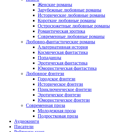
Женские романы
Зарубежные любовные романы
Исторические любовные романы
Короткие любовные романы
Остросюжетные любовные романы
Романтическая эротика
Современные любовные романы
Любовно-фантастические романы
Альтернативная история
Космическая фантастика
Попаданцы
Эротическая фантастика
Юмористическая фантастика
Любовное фэнтези
Городское фэнтези
Историческое фэнтези
Приключенческое фэнтези
Эротическое фэнтези
Юмористическое фэнтези
Современная проза
Молодежная проза
Подростковая проза
Аудиокниги
Писатели
Рейтинги книг