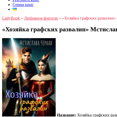
Серии книг
LadyBook
»
Любовное фэнтези
»
«Хозяйка графских развалин»
«Хозяйка графских развалин» Мстисла
Название:
Хозяйка графских раз