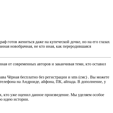
аф готов жениться даже на купеческой дочке, но на его глазах
анная новобрачная, не кто иная, как переродившаяся
ная от современных авторов и заканчивая теми, кто оставил
ва Чёрная бесплатно без регистрации и sms (смс) . Вы можете
, телефона на Андроиде, айфона, ПК, айпада. В дополнение, у
ех, кто уже оценил данное произведение. Мы уделяем особое
ую идею истории.