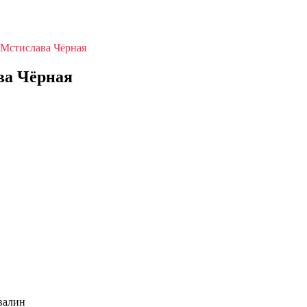
 Мстислава Чёрная
ва Чёрная
валин