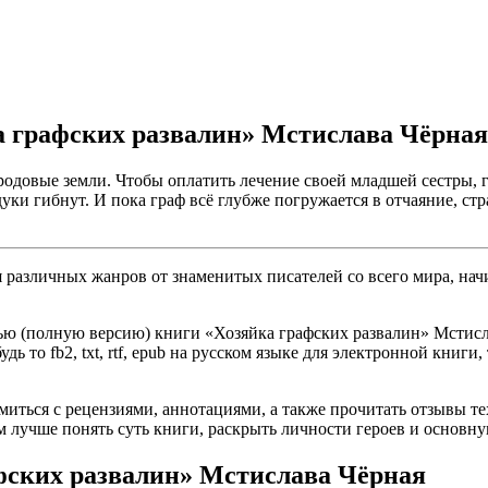
а графских развалин» Мстислава Чёрная
одовые земли. Чтобы оплатить лечение своей младшей сестры, гр
уки гибнут. И пока граф всё глубже погружается в отчаяние, стр
различных жанров от знаменитых писателей со всего мира, начи
ью (полную версию) книги «Хозяйка графских развалин» Мстисла
ь то fb2, txt, rtf, epub на русском языке для электронной книги
омиться с рецензиями, аннотациями, а также прочитать отзывы т
 лучше понять суть книги, раскрыть личности героев и основн
фских развалин» Мстислава Чёрная