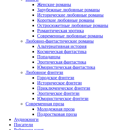
Женские романы
Зарубежные любовные романы
Исторические любовные романы
Короткие любовные романы
Остросюжетные любовные романы
Романтическая эротика
Современные любовные романы
Любовно-фантастические романы
Альтернативная история
Космическая фантастика
Попаданцы
Эротическая фантастика
Юмористическая фантастика
Любовное фэнтези
Городское фэнтези
Историческое фэнтези
Приключенческое фэнтези
Эротическое фэнтези
Юмористическое фэнтези
Современная проза
Молодежная проза
Подростковая проза
Аудиокниги
Писатели
Рейтинги книг