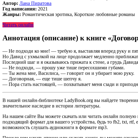
Автор:
Лана Пиратова
Год написания:
2021
Жанры:
Романтическая эротика, Короткие любовные романы
Читать онлайн
Аннотация (описание) к книге «Догово
— Не подходи ко мне! — требую я, выставляя вперед руку и пят
Но Давид с ухмылкой на лице продолжает медленно приближать
Последний шаг и я оказываюсь прижата к стене, а грудь Давида
— Не подходи, — прошу уже тише пересохшими губами.
— Ты жена мне, Василиса, — говорит он и убирает мою руку.
— Договорная, — еще тише шепчу я.
— Пора стать настоящей, — похватывает меня сзади и приподн
В нашей онлайн-библиотеке LadyBook.org вы найдете творения 
значительное наследие в истории литературы.
На нашем сайте Вы можете скачать или читать онлайн полную 
подходящий формат для вашего устройства, будь то fb2, txt, rtf
возможность слушать аудиокниги в формате mp3.
Прежде чем начать чтение или скачать книгу, вы можете ознак