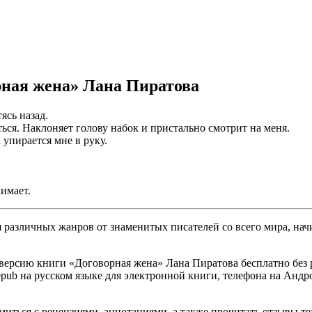
рная жена» Лана Пиратова
ясь назад.
ся. Наклоняет голову набок и пристально смотрит на меня.
 упирается мне в руку.
имает.
различных жанров от знаменитых писателей со всего мира, начи
версию книги «Договорная жена» Лана Пиратова бесплатно без р
, epub на русском языке для электронной книги, телефона на Андр
омиться с рецензиями, аннотациями, а также прочитать отзывы т