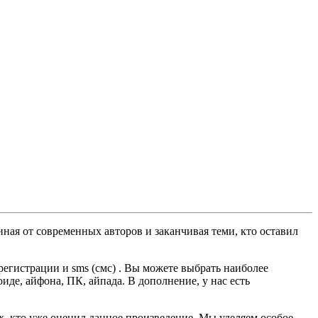
ная от современных авторов и заканчивая теми, кто оставил
егистрации и sms (смс) . Вы можете выбрать наиболее
оиде, айфона, ПК, айпада. В дополнение, у нас есть
ех, кто уже оценил данное произведение. Мы уделяем особое