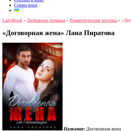
Серии книг
LadyBook
»
Любовные романы
»
Романтическая эротика
»
«Дог
«Договорная жена» Лана Пиратова
Название:
Договорная жена