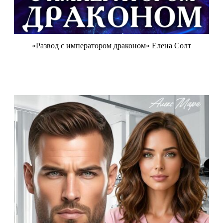
«Развод с императором драконом» Елена Солт