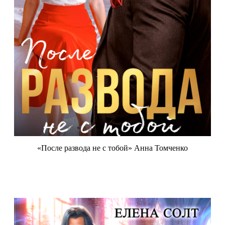
«После развода не с тобой» Анна Томченко