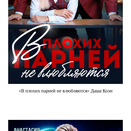
«В плохих парней не влюбляются» Даша Коэн