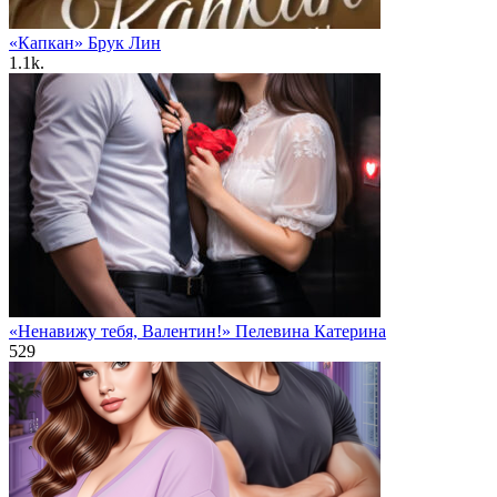
«Капкан» Брук Лин
1.1k.
«Ненавижу тебя, Валентин!» Пелевина Катерина
529