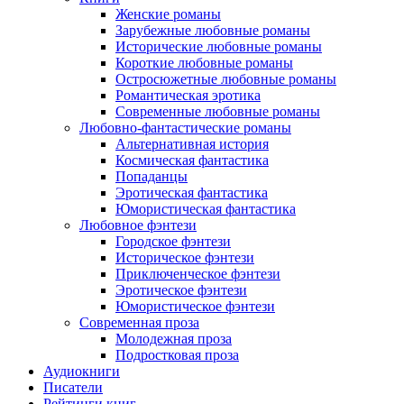
Женские романы
Зарубежные любовные романы
Исторические любовные романы
Короткие любовные романы
Остросюжетные любовные романы
Романтическая эротика
Современные любовные романы
Любовно-фантастические романы
Альтернативная история
Космическая фантастика
Попаданцы
Эротическая фантастика
Юмористическая фантастика
Любовное фэнтези
Городское фэнтези
Историческое фэнтези
Приключенческое фэнтези
Эротическое фэнтези
Юмористическое фэнтези
Современная проза
Молодежная проза
Подростковая проза
Аудиокниги
Писатели
Рейтинги книг