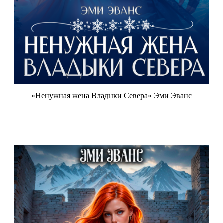
«Ненужная жена Владыки Севера» Эми Эванс