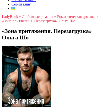
Серии книг
LadyBook
»
Любовные романы
»
Романтическая эротика
»
«Зона притяжения. Перезагрузка» Ольга Шо
«Зона притяжения. Перезагрузка»
Ольга Шо