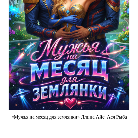
«Мужья на месяц для землянки» Ллина Айс, Ася Рыба