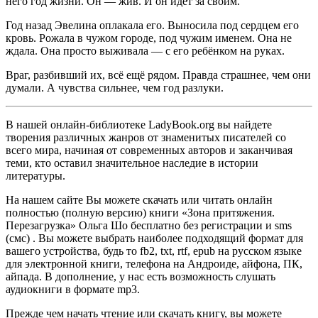
него год жизни. Он — жив. И он идёт за своим.
Год назад Эвелина оплакала его. Выносила под сердцем его
кровь. Рожала в чужом городе, под чужим именем. Она не
ждала. Она просто выживала — с его ребёнком на руках.
Враг, разбивший их, всё ещё рядом. Правда страшнее, чем они
думали. А чувства сильнее, чем год разлуки.
В нашей онлайн-библиотеке LadyBook.org вы найдете
творения различных жанров от знаменитых писателей со
всего мира, начиная от современных авторов и заканчивая
теми, кто оставил значительное наследие в истории
литературы.
На нашем сайте Вы можете скачать или читать онлайн
полностью (полную версию) книги «Зона притяжения.
Перезагрузка» Ольга Шо бесплатно без регистрации и sms
(смс) . Вы можете выбрать наиболее подходящий формат для
вашего устройства, будь то fb2, txt, rtf, epub на русском языке
для электронной книги, телефона на Андроиде, айфона, ПК,
айпада. В дополнение, у нас есть возможность слушать
аудиокниги в формате mp3.
Прежде чем начать чтение или скачать книгу, вы можете