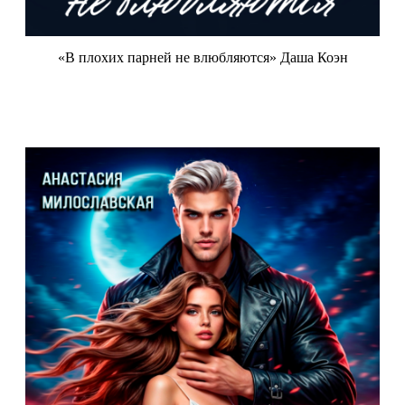
«В плохих парней не влюбляются» Даша Коэн