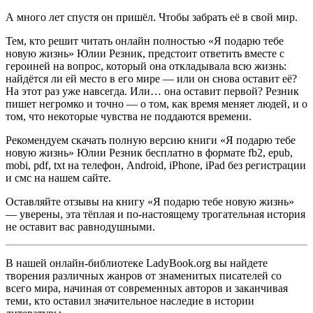
А много лет спустя он пришёл. Чтобы забрать её в свой мир.
Тем, кто решит читать онлайн полностью «Я подарю тебе
новую жизнь» Юлии Резник, предстоит ответить вместе с
героиней на вопрос, который она откладывала всю жизнь:
найдётся ли ей место в его мире — или он снова оставит её?
На этот раз уже навсегда. Или… она оставит первой? Резник
пишет негромко и точно — о том, как время меняет людей, и о
том, что некоторые чувства не поддаются времени.
Рекомендуем скачать полную версию книги «Я подарю тебе
новую жизнь» Юлии Резник бесплатно в формате fb2, epub,
mobi, pdf, txt на телефон, Android, iPhone, iPad без регистрации
и смс на нашем сайте.
Оставляйте отзывы на книгу «Я подарю тебе новую жизнь»
— уверены, эта тёплая и по-настоящему трогательная история
не оставит вас равнодушными.
В нашей онлайн-библиотеке LadyBook.org вы найдете
творения различных жанров от знаменитых писателей со
всего мира, начиная от современных авторов и заканчивая
теми, кто оставил значительное наследие в истории