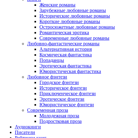
Женские романы
Зарубежные любовные романы
Исторические любовные романы
Короткие любовные романы
Остросюжетные любовные романы
Романтическая эротика
Современные любовные романы
Любовно-фантастические романы
Альтернативная история
Космическая фантастика
Попаданцы
Эротическая фантастика
Юмористическая фантастика
Любовное фэнтези
Городское фэнтези
Историческое фэнтези
Приключенческое фэнтези
Эротическое фэнтези
Юмористическое фэнтези
Современная проза
Молодежная проза
Подростковая проза
Аудиокниги
Писатели
Рейтинги книг