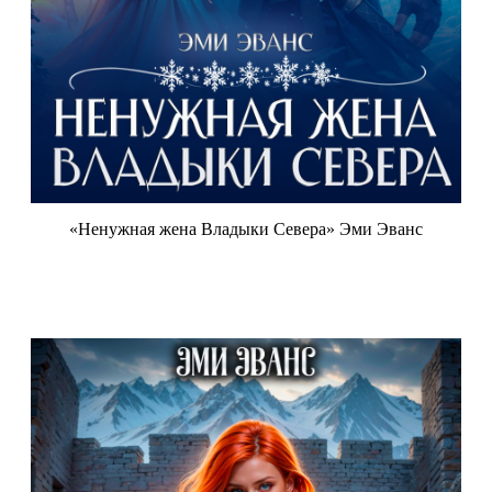
«Ненужная жена Владыки Севера» Эми Эванс