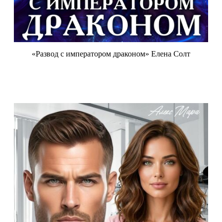
«Развод с императором драконом» Елена Солт