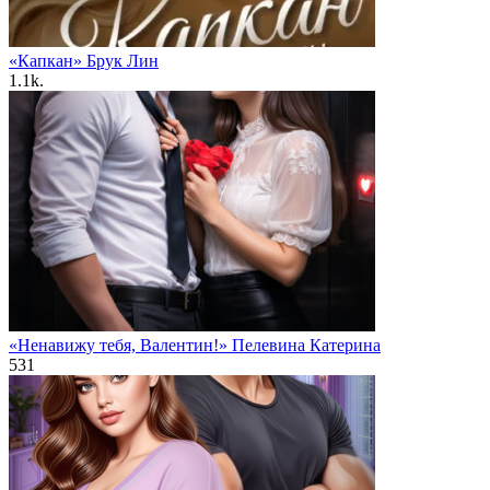
«Капкан» Брук Лин
1.1k.
«Ненавижу тебя, Валентин!» Пелевина Катерина
531