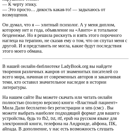
— К черту этику.
— Это просто… дикость какая-то! — задыхаюсь от
возмущения.
Он думал, что я — элитный психолог. А у меня диплом,
которому нет и года, объявление на «Авито» и тотальное
безденежье. Но я решила рискнуть и взять этого порочного
наглеца на терапию, не сказав ему о том, что он спутал меня с
другой. И я представить не могла, какие будут последствия
этого моего обмана.
В нашей онлайн-библиотеке LadyBook.org вы найдете
творения различных жанров от знаменитых писателей со
всего мира, начиная от современных авторов и заканчивая
теми, кто оставил значительное наследие в истории
литературы.
На нашем сайте Вы можете скачать или читать онлайн
полностью (полную версию) книги «Властный пациент»
Мила Дали бесплатно без регистрации и sms (смс) . Вы
можете выбрать наиболее подходящий формат для вашего
устройства, будь то fb2, txt, rtf, epub на русском языке для
электронной книги, телефона на Андроиде, айфона, ПК,
айпада. В дополнение, у нас есть возможность слушать