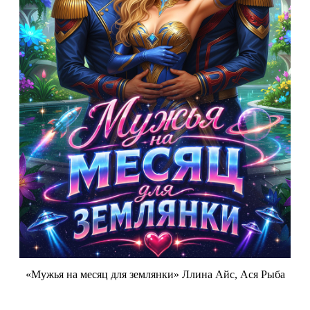
«Мужья на месяц для землянки» Ллина Айс, Ася Рыба