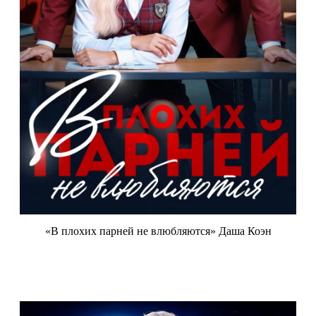
«В плохих парней не влюбляются» Даша Коэн