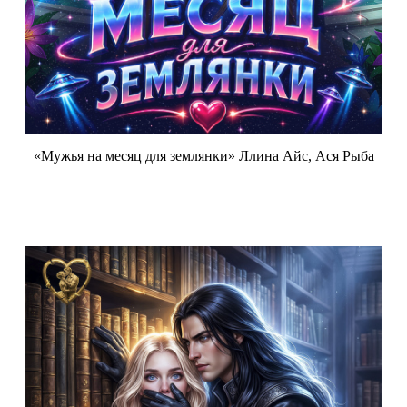
«Мужья на месяц для землянки» Ллина Айс, Ася Рыба