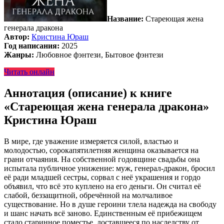
Название:
Стареющая жена
генерала дракона
Автор:
Кристина Юраш
Год написания:
2025
Жанры:
Любовное фэнтези, Бытовое фэнтези
Читать онлайн
Аннотация (описание) к книге
«Стареющая жена генерала дракона»
Кристина Юраш
В мире, где уважение измеряется силой, властью и
молодостью, сорокапятилетняя женщина оказывается на
грани отчаяния. На собственной годовщине свадьбы она
испытала публичное унижение: муж, генерал-дракон, бросил
её ради младшей сестры, сорвал с неё украшения и гордо
объявил, что всё это куплено на его деньги. Он считал её
слабой, беззащитной, обречённой на молчаливое
существование. Но в душе героини тлела надежда на свободу
и шанс начать всё заново. Единственным её прибежищем
стало старинное поместье, доставшееся по наследству от