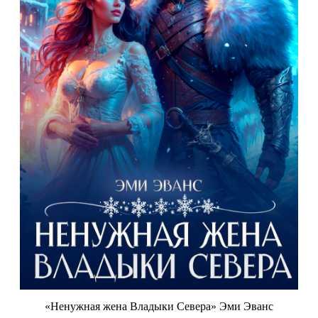
«Ненужная жена Владыки Севера» Эми Эванс