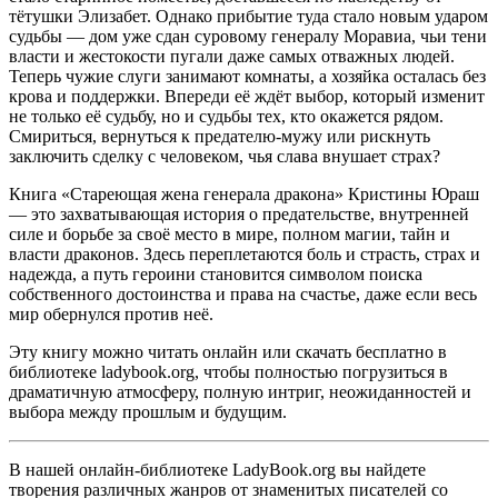
тётушки Элизабет. Однако прибытие туда стало новым ударом
судьбы — дом уже сдан суровому генералу Моравиа, чьи тени
власти и жестокости пугали даже самых отважных людей.
Теперь чужие слуги занимают комнаты, а хозяйка осталась без
крова и поддержки. Впереди её ждёт выбор, который изменит
не только её судьбу, но и судьбы тех, кто окажется рядом.
Смириться, вернуться к предателю-мужу или рискнуть
заключить сделку с человеком, чья слава внушает страх?
Книга «Стареющая жена генерала дракона» Кристины Юраш
— это захватывающая история о предательстве, внутренней
силе и борьбе за своё место в мире, полном магии, тайн и
власти драконов. Здесь переплетаются боль и страсть, страх и
надежда, а путь героини становится символом поиска
собственного достоинства и права на счастье, даже если весь
мир обернулся против неё.
Эту книгу можно читать онлайн или скачать бесплатно в
библиотеке ladybook.org, чтобы полностью погрузиться в
драматичную атмосферу, полную интриг, неожиданностей и
выбора между прошлым и будущим.
В нашей онлайн-библиотеке LadyBook.org вы найдете
творения различных жанров от знаменитых писателей со