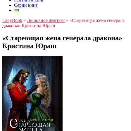
Серии книг
LadyBook
»
Любовное фэнтези
»
«Стареющая жена генерала
дракона» Кристина Юраш
«Стареющая жена генерала дракона»
Кристина Юраш