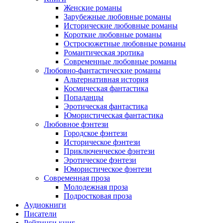
Женские романы
Зарубежные любовные романы
Исторические любовные романы
Короткие любовные романы
Остросюжетные любовные романы
Романтическая эротика
Современные любовные романы
Любовно-фантастические романы
Альтернативная история
Космическая фантастика
Попаданцы
Эротическая фантастика
Юмористическая фантастика
Любовное фэнтези
Городское фэнтези
Историческое фэнтези
Приключенческое фэнтези
Эротическое фэнтези
Юмористическое фэнтези
Современная проза
Молодежная проза
Подростковая проза
Аудиокниги
Писатели
Рейтинги книг