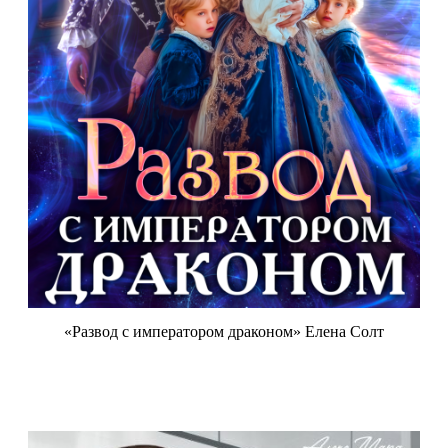
«Развод с императором драконом» Елена Солт