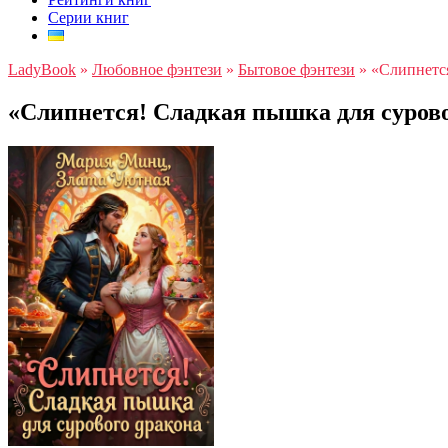
Серии книг
LadyBook
»
Любовное фэнтези
»
Бытовое фэнтези
»
«Слипнется
«Слипнется! Сладкая пышка для суров