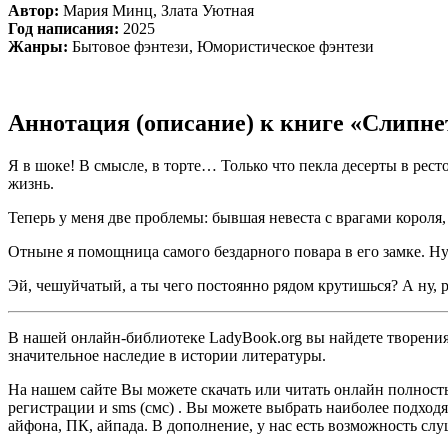
Автор:
Мария Минц, Злата Уютная
Год написания:
2025
Жанры:
Бытовое фэнтези, Юмористическое фэнтези
Аннотация (описание) к книге «Слипне
Я в шоке! В смысле, в торте… Только что пекла десерты в рест
жизнь.
Теперь у меня две проблемы: бывшая невеста с врагами короля,
Отныне я помощница самого бездарного повара в его замке. Ну
Эй, чешуйчатый, а ты чего постоянно рядом крутишься? А ну, р
В нашей онлайн-библиотеке LadyBook.org вы найдете творения 
значительное наследие в истории литературы.
На нашем сайте Вы можете скачать или читать онлайн полност
регистрации и sms (смс) . Вы можете выбрать наиболее подходящ
айфона, ПК, айпада. В дополнение, у нас есть возможность сл