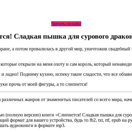
Читать онлайн
тся! Сладкая пышка для сурового драк
оране, а потом провалилась в другой мир, уничтожив свадебный т
 которые открыли на меня охоту и сам король, который ненавиди
 и ладно! Подниму кухню, испеку такие сладости, что все обзав
уки прочь от моей фигуры, а то слипнется!
различных жанров от знаменитых писателей со всего мира, начи
ью (полную версию) книги «Слипнется! Сладкая пышка для суро
ий формат для вашего устройства, будь то fb2, txt, rtf, epub на
ушать аудиокниги в формате mp3.