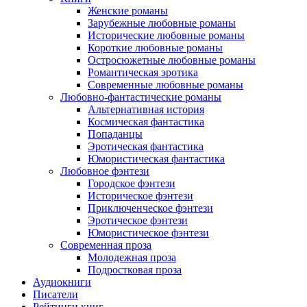
Женские романы
Зарубежные любовные романы
Исторические любовные романы
Короткие любовные романы
Остросюжетные любовные романы
Романтическая эротика
Современные любовные романы
Любовно-фантастические романы
Альтернативная история
Космическая фантастика
Попаданцы
Эротическая фантастика
Юмористическая фантастика
Любовное фэнтези
Городское фэнтези
Историческое фэнтези
Приключенческое фэнтези
Эротическое фэнтези
Юмористическое фэнтези
Современная проза
Молодежная проза
Подростковая проза
Аудиокниги
Писатели
Рейтинги книг