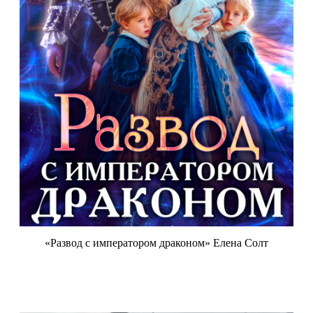
«Развод с императором драконом» Елена Солт