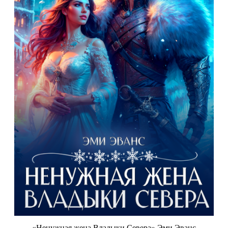
«Ненужная жена Владыки Севера» Эми Эванс