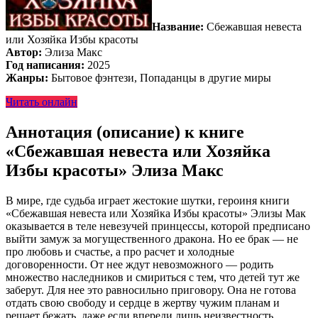
Название:
Сбежавшая невеста
или Хозяйка Избы красоты
Автор:
Элиза Макс
Год написания:
2025
Жанры:
Бытовое фэнтези, Попаданцы в другие миры
Читать онлайн
Аннотация (описание) к книге
«Сбежавшая невеста или Хозяйка
Избы красоты» Элиза Макс
В мире, где судьба играет жестокие шутки, героиня книги
«Сбежавшая невеста или Хозяйка Избы красоты» Элизы Мак
оказывается в теле невезучей принцессы, которой предписано
выйти замуж за могущественного дракона. Но ее брак — не
про любовь и счастье, а про расчет и холодные
договоренности. От нее ждут невозможного — родить
множество наследников и смириться с тем, что детей тут же
заберут. Для нее это равносильно приговору. Она не готова
отдать свою свободу и сердце в жертву чужим планам и
решает бежать, даже если впереди лишь неизвестность.