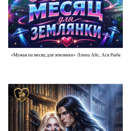
«Мужья на месяц для землянки» Ллина Айс, Ася Рыба