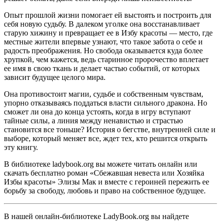
Опыт прошлой жизни помогает ей выстоять и построить для
себя новую судьбу. В далеком уголке она восстанавливает
старую хижину и превращает ее в Избу красоты — место, где
местные жители впервые узнают, что такое забота о себе и
радость преображения. Но свобода оказывается куда более
хрупкой, чем кажется, ведь старинное пророчество вплетает
ее имя в свою ткань и делает частью событий, от которых
зависит будущее целого мира.
Она противостоит магии, судьбе и собственным чувствам,
упорно отказываясь поддаться власти сильного дракона. Но
сможет ли она до конца устоять, когда в игру вступают
тайные силы, а линия между ненавистью и страстью
становится все тоньше? История о бегстве, внутренней силе и
выборе, который меняет все, ждет тех, кто решится открыть
эту книгу.
В библиотеке ladybook.org вы можете читать онлайн или
скачать бесплатно роман «Сбежавшая невеста или Хозяйка
Избы красоты» Элизы Мак и вместе с героиней пережить ее
борьбу за свободу, любовь и право на собственное будущее.
В нашей онлайн-библиотеке LadyBook.org вы найдете