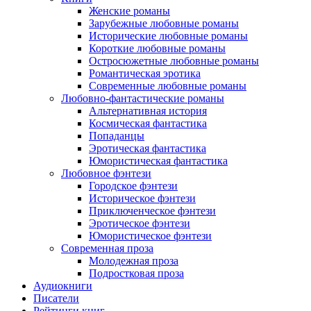
Женские романы
Зарубежные любовные романы
Исторические любовные романы
Короткие любовные романы
Остросюжетные любовные романы
Романтическая эротика
Современные любовные романы
Любовно-фантастические романы
Альтернативная история
Космическая фантастика
Попаданцы
Эротическая фантастика
Юмористическая фантастика
Любовное фэнтези
Городское фэнтези
Историческое фэнтези
Приключенческое фэнтези
Эротическое фэнтези
Юмористическое фэнтези
Современная проза
Молодежная проза
Подростковая проза
Аудиокниги
Писатели
Рейтинги книг