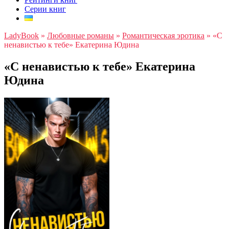
Серии книг
LadyBook
»
Любовные романы
»
Романтическая эротика
»
«С
ненавистью к тебе» Екатерина Юдина
«С ненавистью к тебе» Екатерина
Юдина