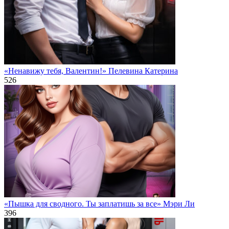
«Ненавижу тебя, Валентин!» Пелевина Катерина
526
«Пышка для сводного. Ты заплатишь за все» Мэри Ли
396