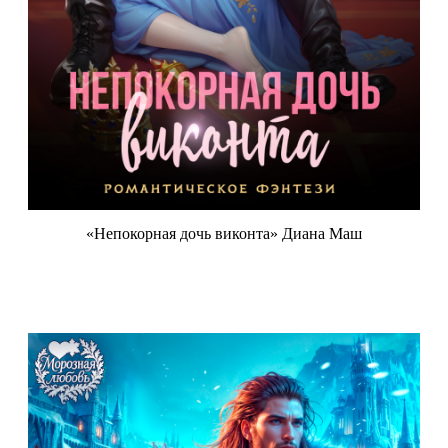
«Непокорная дочь виконта» Диана Маш