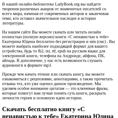
В нашей онлайн-библиотеке LadyBook.org вы найдете
творения различных жанров от знаменитых писателей со
всего мира, начиная от современных авторов и заканчивая
теми, кто оставил значительное наследие в истории
литературы.
На нашем сайте Вы можете скачать или читать онлайн
полностью (полную версию) книги «С ненавистью к тебе»
Екатерина Юдина бесплатно без регистрации и sms (смс) . Вы
можете выбрать наиболее подходящий формат для вашего
устройства, будь то fb2, txt, rtf, epub на русском языке для
электронной книги, телефона на Андроиде, айфона, ПК,
айпада. В дополнение, у нас есть возможность слушать
аудиокниги в формате mp3.
Прежде чем начать чтение или скачать книгу, вы можете
ознакомиться с рецензиями, аннотациями, а также прочитать
отзывы тех, кто уже оценил данное произведение. Мы
уделяем особое внимание цитатам — это ключевые фразы,
которые помогут вам лучше понять суть книги, раскрыть
личности героев и основную идею истории.
Скачать бесплатно книгу «С
ненавистью к тебе» Екатерина Юдина