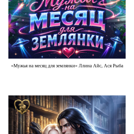
«Мужья на месяц для землянки» Ллина Айс, Ася Рыба