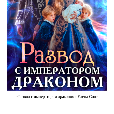
«Развод с императором драконом» Елена Солт