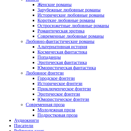
Женские романы
Зарубежные любовные романы
Исторические любовные романы
Короткие любовные романы
Остросюжетные любовные романы
Романтическая эротика
Современные любовные романы
Любовно-фантастические романы
Альтернативная история
Космическая фантастика
Попаданцы
Эротическая фантастика
Юмористическая фантастика
Любовное фэнтези
Городское фэнтези
Историческое фэнтези
Приключенческое фэнтези
Эротическое фэнтези
Юмористическое фэнтези
Современная проза
Молодежная проза
Подростковая проза
Аудиокниги
Писатели
Рейтинги книг