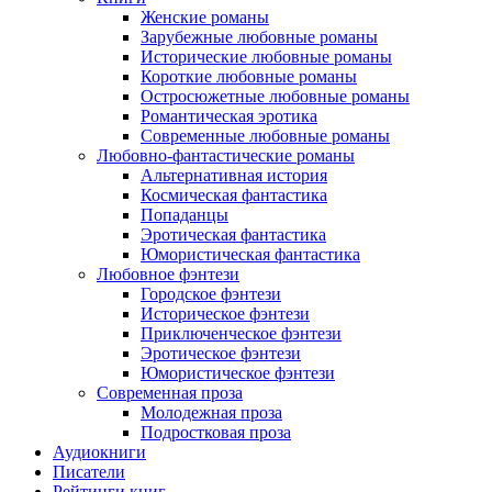
Женские романы
Зарубежные любовные романы
Исторические любовные романы
Короткие любовные романы
Остросюжетные любовные романы
Романтическая эротика
Современные любовные романы
Любовно-фантастические романы
Альтернативная история
Космическая фантастика
Попаданцы
Эротическая фантастика
Юмористическая фантастика
Любовное фэнтези
Городское фэнтези
Историческое фэнтези
Приключенческое фэнтези
Эротическое фэнтези
Юмористическое фэнтези
Современная проза
Молодежная проза
Подростковая проза
Аудиокниги
Писатели
Рейтинги книг