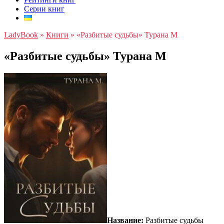
Серии книг
LadyBook
»
Книги
»
«Разбитые судьбы» Турана М
«Разбитые судьбы» Турана М
Название:
Разбитые судьбы