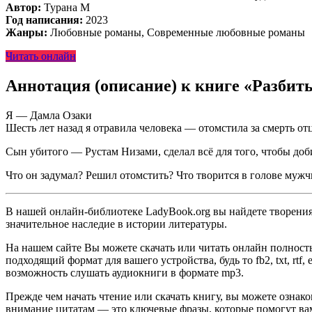
Автор:
Турана М
Год написания:
2023
Жанры:
Любовные романы, Современные любовные романы
Читать онлайн
Аннотация (описание) к книге «Разбит
Я — Дамла Озаки
Шесть лет назад я отравила человека — отомстила за смерть от
Сын убитого — Рустам Низами, сделал всё для того, чтобы доби
Что он задумал? Решил отомстить? Что творится в голове мужч
В нашей онлайн-библиотеке LadyBook.org вы найдете творения 
значительное наследие в истории литературы.
На нашем сайте Вы можете скачать или читать онлайн полност
подходящий формат для вашего устройства, будь то fb2, txt, rtf
возможность слушать аудиокниги в формате mp3.
Прежде чем начать чтение или скачать книгу, вы можете ознак
внимание цитатам — это ключевые фразы, которые помогут вам