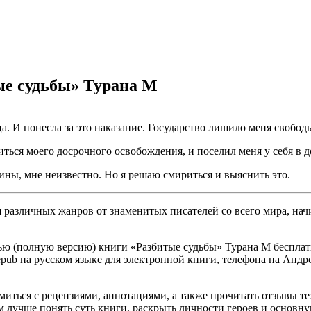
ые судьбы» Турана М
ца. И понесла за это наказание. Государство лишило меня свобод
ться моего досрочного освобождения, и поселил меня у себя в д
ины, мне неизвестно. Но я решаю смириться и выяснить это.
различных жанров от знаменитых писателей со всего мира, начи
ью (полную версию) книги «Разбитые судьбы» Турана М бесплатн
, epub на русском языке для электронной книги, телефона на Андр
омиться с рецензиями, аннотациями, а также прочитать отзывы т
 лучше понять суть книги, раскрыть личности героев и основн