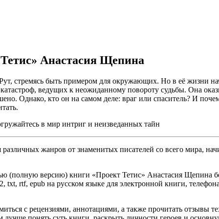
т Тетис» Анастасия Щепина
а Рут, стремясь быть примером для окружающих. Но в её жизни
а катастроф, ведущих к неожиданному повороту судьбы. Она оказ
ено. Однако, кто он на самом деле: враг или спаситель? И почему
итать.
огружайтесь в мир интриг и неизведанных тайн
различных жанров от знаменитых писателей со всего мира, начи
ью (полную версию) книги «Проект Тетис» Анастасия Щепина бес
, txt, rtf, epub на русском языке для электронной книги, телефон
омиться с рецензиями, аннотациями, а также прочитать отзывы т
 лучше понять суть книги, раскрыть личности героев и основн