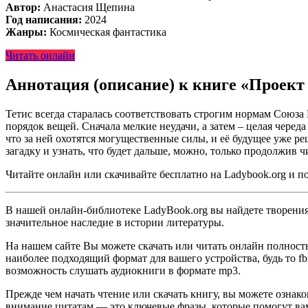
Автор:
Анастасия Щепина
Год написания:
2024
Жанры:
Космическая фантастика
Читать онлайн
Аннотация (описание) к книге «Проек
Тетис всегда старалась соответствовать строгим нормам Союз
порядок вещей. Сначала мелкие неудачи, а затем – целая черед
что за ней охотятся могущественные силы, и её будущее уже реш
загадку и узнать, что будет дальше, можно, только продолжив ч
Читайте онлайн или скачивайте бесплатно на Ladybook.org и п
В нашей онлайн-библиотеке LadyBook.org вы найдете творения 
значительное наследие в истории литературы.
На нашем сайте Вы можете скачать или читать онлайн полност
наиболее подходящий формат для вашего устройства, будь то fb2
возможность слушать аудиокниги в формате mp3.
Прежде чем начать чтение или скачать книгу, вы можете ознак
внимание цитатам — это ключевые фразы, которые помогут вам