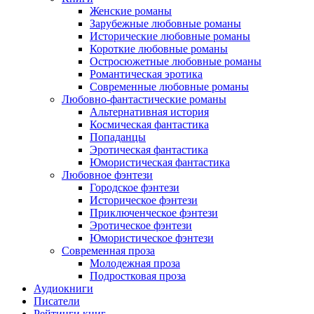
Женские романы
Зарубежные любовные романы
Исторические любовные романы
Короткие любовные романы
Остросюжетные любовные романы
Романтическая эротика
Современные любовные романы
Любовно-фантастические романы
Альтернативная история
Космическая фантастика
Попаданцы
Эротическая фантастика
Юмористическая фантастика
Любовное фэнтези
Городское фэнтези
Историческое фэнтези
Приключенческое фэнтези
Эротическое фэнтези
Юмористическое фэнтези
Современная проза
Молодежная проза
Подростковая проза
Аудиокниги
Писатели
Рейтинги книг