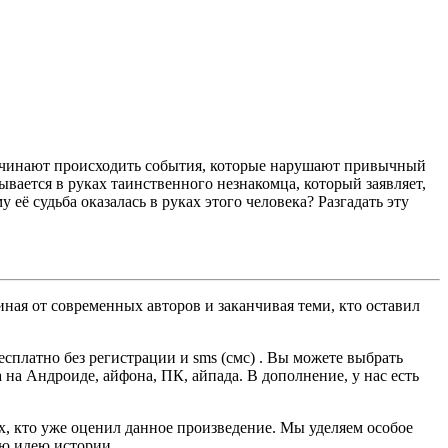
 начинают происходить события, которые нарушают привычный
ывается в руках таинственного незнакомца, который заявляет,
 её судьба оказалась в руках этого человека? Разгадать эту
ная от современных авторов и заканчивая теми, кто оставил
платно без регистрации и sms (смс) . Вы можете выбрать
а на Андроиде, айфона, ПК, айпада. В дополнение, у нас есть
ех, кто уже оценил данное произведение. Мы уделяем особое
ую идею истории.