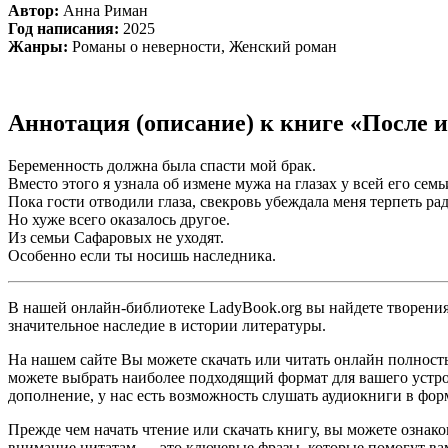
Автор:
Анна Риман
Год написания:
2025
Жанры:
Романы о неверности, Женский роман
Аннотация (описание) к книге «После 
Беременность должна была спасти мой брак.
Вместо этого я узнала об измене мужа на глазах у всей его семь
Пока гости отводили глаза, свекровь убеждала меня терпеть ра
Но хуже всего оказалось другое.
Из семьи Сафаровых не уходят.
Особенно если ты носишь наследника.
В нашей онлайн-библиотеке LadyBook.org вы найдете творения 
значительное наследие в истории литературы.
На нашем сайте Вы можете скачать или читать онлайн полност
можете выбрать наиболее подходящий формат для вашего устройст
дополнение, у нас есть возможность слушать аудиокниги в фор
Прежде чем начать чтение или скачать книгу, вы можете ознак
внимание цитатам — это ключевые фразы, которые помогут вам