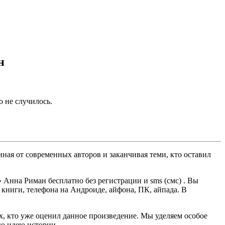
н
о не случилось.
ная от современных авторов и заканчивая теми, кто оставил
Анна Риман бесплатно без регистрации и sms (смс) . Вы
й книги, телефона на Андроиде, айфона, ПК, айпада. В
ех, кто уже оценил данное произведение. Мы уделяем особое
ую идею истории.