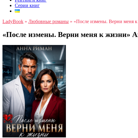
Серии книг
LadyBook
»
Любовные романы
»
«После измены. Верни меня 
«После измены. Верни меня к жизни» 