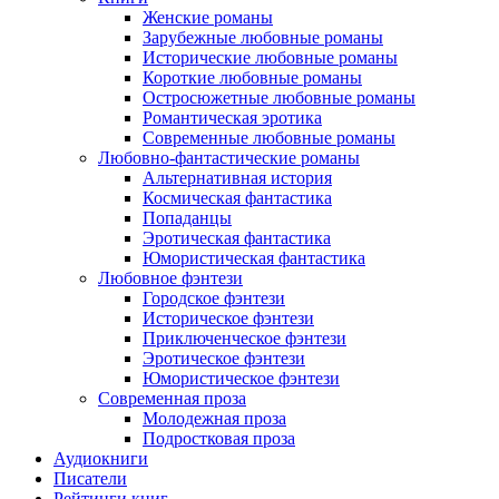
Женские романы
Зарубежные любовные романы
Исторические любовные романы
Короткие любовные романы
Остросюжетные любовные романы
Романтическая эротика
Современные любовные романы
Любовно-фантастические романы
Альтернативная история
Космическая фантастика
Попаданцы
Эротическая фантастика
Юмористическая фантастика
Любовное фэнтези
Городское фэнтези
Историческое фэнтези
Приключенческое фэнтези
Эротическое фэнтези
Юмористическое фэнтези
Современная проза
Молодежная проза
Подростковая проза
Аудиокниги
Писатели
Рейтинги книг