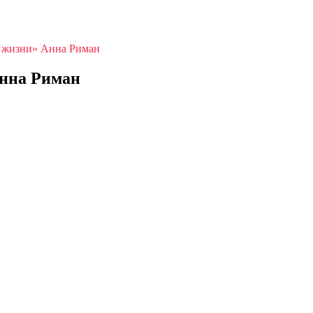
к жизни» Анна Риман
Анна Риман