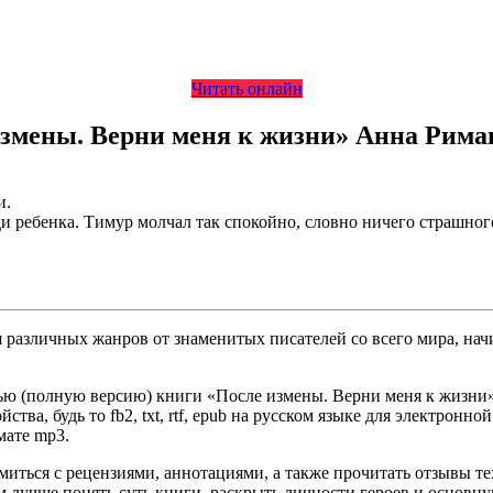
Читать онлайн
измены. Верни меня к жизни» Анна Рима
и.
ди ребенка. Тимур молчал так спокойно, словно ничего страшног
различных жанров от знаменитых писателей со всего мира, начи
ью (полную версию) книги «После измены. Верни меня к жизни» 
ва, будь то fb2, txt, rtf, epub на русском языке для электронно
мате mp3.
омиться с рецензиями, аннотациями, а также прочитать отзывы т
 лучше понять суть книги, раскрыть личности героев и основн