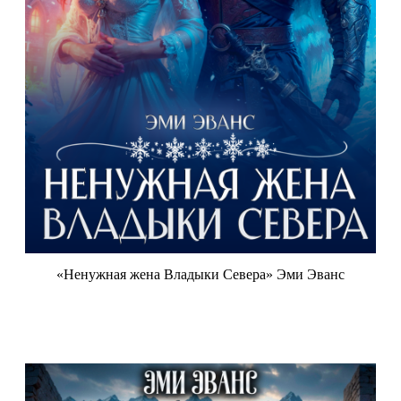
«Ненужная жена Владыки Севера» Эми Эванс