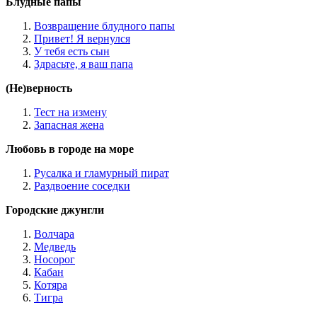
Блудные папы
Возвращение блудного папы
Привет! Я вернулся
У тебя есть сын
Здрасьте, я ваш папа
(Не)верность
Тест на измену
Запасная жена
Любовь в городе на море
Русалка и гламурный пират
Раздвоение соседки
Городские джунгли
Волчара
Медведь
Носорог
Кабан
Котяра
Тигра