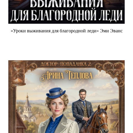
«Уроки выживания для благородной леди» Эми Эванс