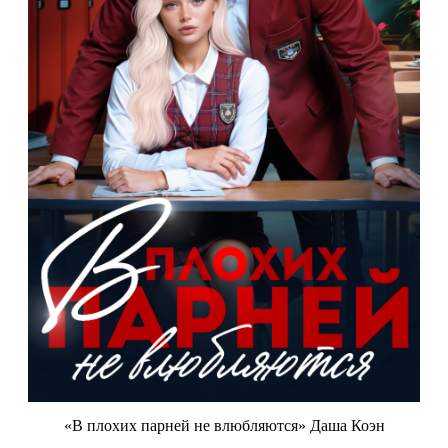
«В плохих парней не влюбляются» Даша Коэн