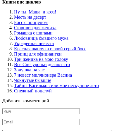
Книги вне циклов
Ну ты, Маша, и коза!
Месть на десерт
Босс с прицепом
Сюрприз для жениха
Ромашка с шипами
Любовница бывшего мужа
Украденная невеста
Красная шапочка и злой серый босс
Принц для официантки
Три жениха на мою голову
Все Снегурочки делают это
Золушка на час
7 невест миллионера Васина
Чокнутые бывшие
Тайны Васильков или мое нескучное лето
Снежный поцелуй
Добавить комментарий
Имя
*
Email
*