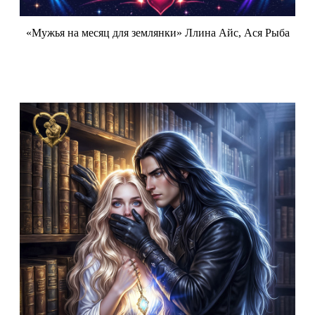
«Мужья на месяц для землянки» Ллина Айс, Ася Рыба