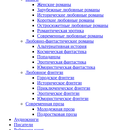
Женские романы
Зарубежные любовные романы
Исторические любовные романы
Короткие любовные романы
Остросюжетные любовные романы
Романтическая эротика
Современные любовные романы
Любовно-фантастические романы
Альтернативная история
Космическая фантастика
Попаданцы
Эротическая фантастика
Юмористическая фантастика
Любовное фэнтези
Городское фэнтези
Историческое фэнтези
Приключенческое фэнтези
Эротическое фэнтези
Юмористическое фэнтези
Современная проза
Молодежная проза
Подростковая проза
Аудиокниги
Писатели
Рейтинги книг