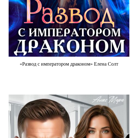
«Развод с императором драконом» Елена Солт