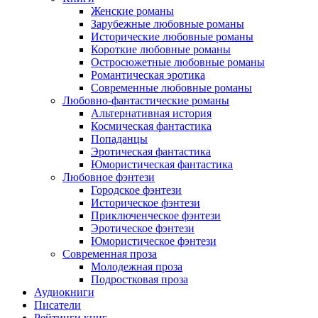
Женские романы
Зарубежные любовные романы
Исторические любовные романы
Короткие любовные романы
Остросюжетные любовные романы
Романтическая эротика
Современные любовные романы
Любовно-фантастические романы
Альтернативная история
Космическая фантастика
Попаданцы
Эротическая фантастика
Юмористическая фантастика
Любовное фэнтези
Городское фэнтези
Историческое фэнтези
Приключенческое фэнтези
Эротическое фэнтези
Юмористическое фэнтези
Современная проза
Молодежная проза
Подростковая проза
Аудиокниги
Писатели
Рейтинги книг