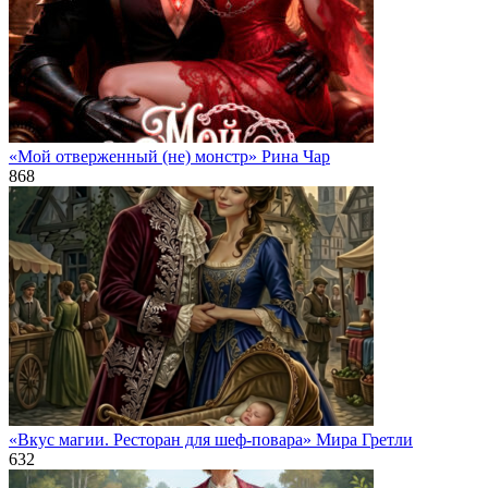
«Мой отверженный (не) монстр» Рина Чар
868
«Вкус магии. Ресторан для шеф-повара» Мира Гретли
632