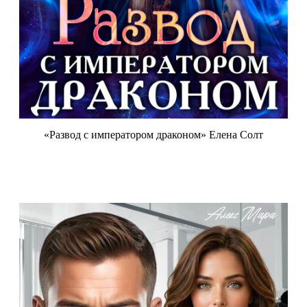
«Развод с императором драконом» Елена Солт