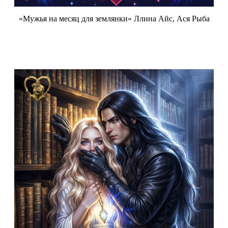
«Мужья на месяц для землянки» Ллина Айс, Ася Рыба