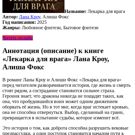
Название:
Лекарка для врага
Автор:
Лана Кроу
, Алиша Фокс
Год написания:
2025
Жанры:
Любовное фэнтези, Бытовое фэнтези
Читать онлайн
Аннотация (описание) к книге
«Лекарка для врага» Лана Кроу,
Алиша Фокс
В романе Ланы Кроу и Алиши Фокс «Лекарка для врага»
перед читателем разворачивается история, где жизнь и смерть
стоят рядом, а сострадание становится сильнее страха.
Героиня знает, что драконы никогда не пощадят таких, как
она, что пробудившийся воин может одним движением
оборвать её жизнь. Но в тот миг, когда враг истекает кровью,
она не способна отвернуться. Выбор, сделанный на грани,
превращается в испытание судьбы, которое изменит всё.
Это история о том, как доброта способна разрушить вековые
предрассудки, а один поступок становится началом пути к