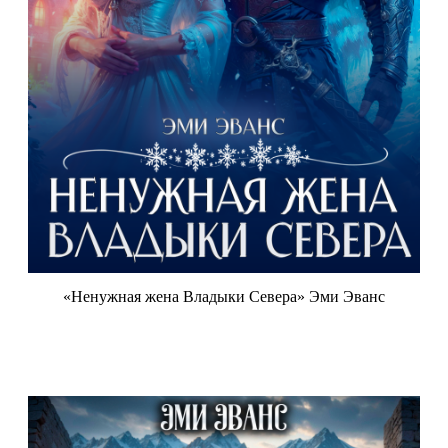
«Ненужная жена Владыки Севера» Эми Эванс