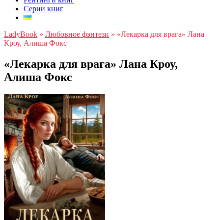
Серии книг
LadyBook
»
Любовное фэнтези
»
«Лекарка для врага» Лана
Кроу, Алиша Фокс
«Лекарка для врага» Лана Кроу,
Алиша Фокс