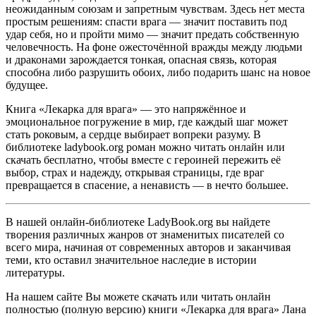
неожиданным союзам и запретным чувствам. Здесь нет места
простым решениям: спасти врага — значит поставить под
удар себя, но и пройти мимо — значит предать собственную
человечность. На фоне ожесточённой вражды между людьми
и драконами зарождается тонкая, опасная связь, которая
способна либо разрушить обоих, либо подарить шанс на новое
будущее.
Книга «Лекарка для врага» — это напряжённое и
эмоциональное погружение в мир, где каждый шаг может
стать роковым, а сердце выбирает вопреки разуму. В
библиотеке ladybook.org роман можно читать онлайн или
скачать бесплатно, чтобы вместе с героиней пережить её
выбор, страх и надежду, открывая страницы, где враг
превращается в спасение, а ненависть — в нечто большее.
В нашей онлайн-библиотеке LadyBook.org вы найдете
творения различных жанров от знаменитых писателей со
всего мира, начиная от современных авторов и заканчивая
теми, кто оставил значительное наследие в истории
литературы.
На нашем сайте Вы можете скачать или читать онлайн
полностью (полную версию) книги «Лекарка для врага» Лана