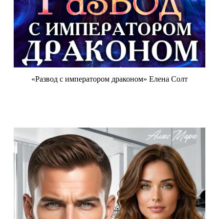
«Развод с императором драконом» Елена Солт