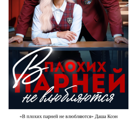
«В плохих парней не влюбляются» Даша Коэн