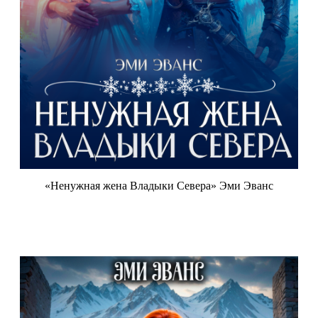
«Ненужная жена Владыки Севера» Эми Эванс