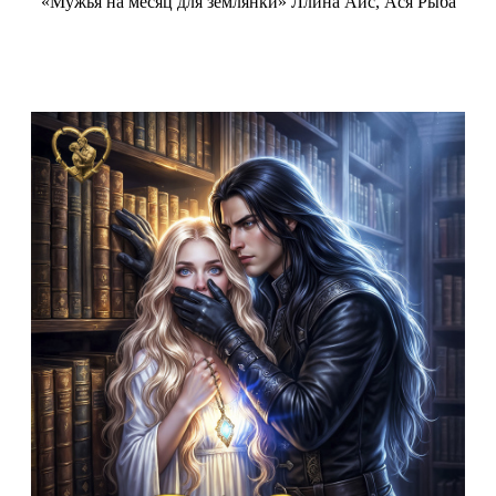
«Мужья на месяц для землянки» Ллина Айс, Ася Рыба