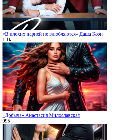
«В плохих парней не влюбляются» Даша Коэн
1.1k.
«Добыча» Анастасия Милославская
995