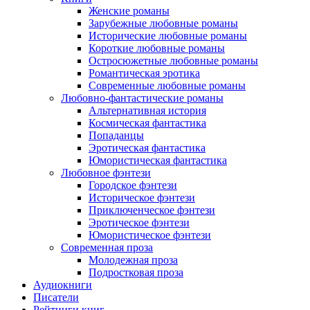
Женские романы
Зарубежные любовные романы
Исторические любовные романы
Короткие любовные романы
Остросюжетные любовные романы
Романтическая эротика
Современные любовные романы
Любовно-фантастические романы
Альтернативная история
Космическая фантастика
Попаданцы
Эротическая фантастика
Юмористическая фантастика
Любовное фэнтези
Городское фэнтези
Историческое фэнтези
Приключенческое фэнтези
Эротическое фэнтези
Юмористическое фэнтези
Современная проза
Молодежная проза
Подростковая проза
Аудиокниги
Писатели
Рейтинги книг