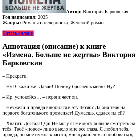
Автор:
Виктория Барковская
Год написания:
2025
Жанры:
Романы о неверности, Женский роман
Читать онлайн
Аннотация (описание) к книге
«Измена. Больше не жертва» Виктория
Барковская
– Прекрати.
– Ну! Скажи же! Давай! Почему бросаешь меня? Ну?
– Ир, успокойся… – нервничает он.
– Неужели и правда влюбился в эту Зюзю? Да она тебя на
первого богатенького променяет! Думаешь, сдался ты ей?
– Хватит. Достала! Да! Не могу я! Не могу больше смотреть на
тебя. Твоё «новое» лицо выело мне все глаза. Я любил тебя,
правда, но мне нужна красота, мне нужно чем-то любоваться,