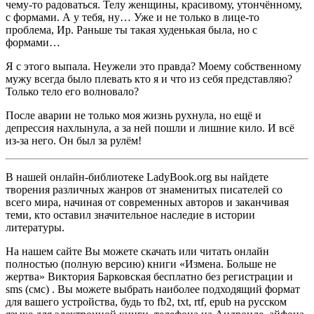
чему-то радоваться. Телу женщины, красивому, утончённому,
с формами. А у тебя, ну… Уже и не только в лице-то
проблема, Ир. Раньше ты такая худенькая была, но с
формами…
Я с этого выпала. Неужели это правда? Моему собственному
мужу всегда было плевать кто я и что из себя представляю?
Только тело его волновало?
После аварии не только моя жизнь рухнула, но ещё и
депрессия нахлынула, а за ней пошли и лишние кило. И всё
из-за него. Он был за рулём!
В нашей онлайн-библиотеке LadyBook.org вы найдете
творения различных жанров от знаменитых писателей со
всего мира, начиная от современных авторов и заканчивая
теми, кто оставил значительное наследие в истории
литературы.
На нашем сайте Вы можете скачать или читать онлайн
полностью (полную версию) книги «Измена. Больше не
жертва» Виктория Барковская бесплатно без регистрации и
sms (смс) . Вы можете выбрать наиболее подходящий формат
для вашего устройства, будь то fb2, txt, rtf, epub на русском