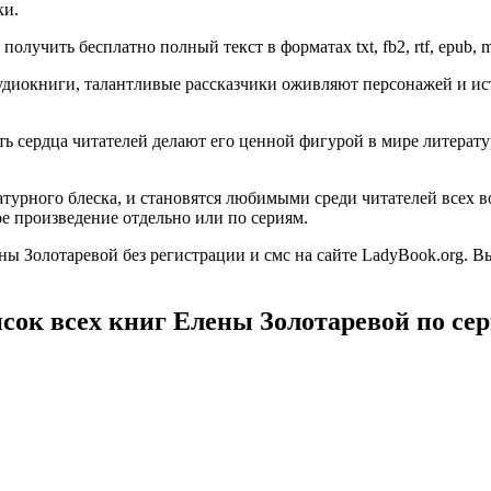
ки.
олучить бесплатно полный текст в форматах txt, fb2, rtf, epub, m
диокниги, талантливые рассказчики оживляют персонажей и ист
гать сердца читателей делают его ценной фигурой в мире литер
турного блеска, и становятся любимыми среди читателей всех в
е произведение отдельно или по сериям.
ы Золотаревой без регистрации и смс на сайте LadyBook.org. 
сок всех книг Елены Золотаревой по се