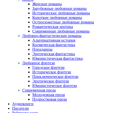
Женские романы
Зарубежные любовные романы
Исторические любовные романы
Короткие любовные романы
Остросюжетные любовные романы
Романтическая эротика
Современные любовные романы
Любовно-фантастические романы
Альтернативная история
Космическая фантастика
Попаданцы
Эротическая фантастика
Юмористическая фантастика
Любовное фэнтези
Городское фэнтези
Историческое фэнтези
Приключенческое фэнтези
Эротическое фэнтези
Юмористическое фэнтези
Современная проза
Молодежная проза
Подростковая проза
Аудиокниги
Писатели
Рейтинги книг