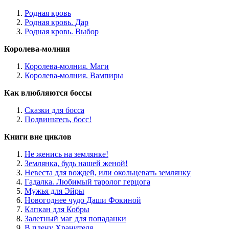
Родная кровь
Родная кровь. Дар
Родная кровь. Выбор
Королева-молния
Королева-молния. Маги
Королева-молния. Вампиры
Как влюбляются боссы
Сказки для босса
Подвиньтесь, босс!
Книги вне циклов
Не женись на землянке!
Землянка, будь нашей женой!
Невеста для вождей, или окольцевать землянку
Гадалка. Любимый таролог герцога
Мужья для Эйры
Новогоднее чудо Даши Фокиной
Капкан для Кобры
Залетный маг для попаданки
В плену Хранителя