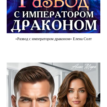
«Развод с императором драконом» Елена Солт