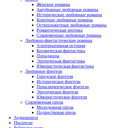
Женские романы
Зарубежные любовные романы
Исторические любовные романы
Короткие любовные романы
Остросюжетные любовные романы
Романтическая эротика
Современные любовные романы
Любовно-фантастические романы
Альтернативная история
Космическая фантастика
Попаданцы
Эротическая фантастика
Юмористическая фантастика
Любовное фэнтези
Городское фэнтези
Историческое фэнтези
Приключенческое фэнтези
Эротическое фэнтези
Юмористическое фэнтези
Современная проза
Молодежная проза
Подростковая проза
Аудиокниги
Писатели
Рейтинги книг