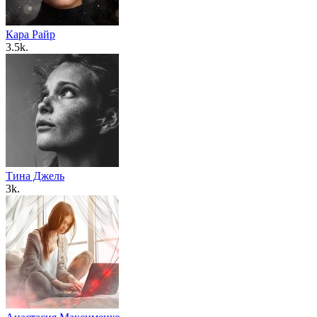
Кара Райр
3.5k.
Тина Джель
3k.