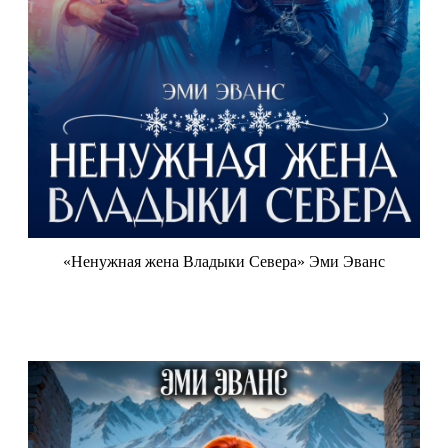
«Ненужная жена Владыки Севера» Эми Эванс