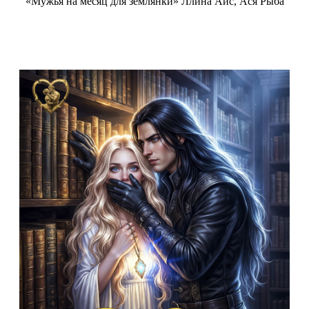
«Мужья на месяц для землянки» Ллина Айс, Ася Рыба