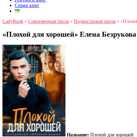
Серии книг
LadyBook
»
Современная проза
»
Подростковая проза
»
«Плохой
«Плохой для хорошей» Елена Безрукова
Название:
Плохой для хорошей