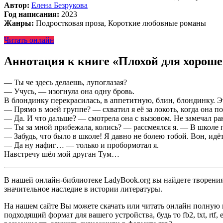
Автор:
Елена Безрукова
Год написания:
2023
Жанры:
Подростковая проза, Короткие любовные романы
Читать онлайн
Аннотация к книге «Плохой для хороше
— Ты че здесь делаешь, лупоглазая?
— Учусь, — изогнула она одну бровь.
В блондинку перекрасилась, в аппетитную, блин, блондинку. 
— Прямо в моей группе? — схватил я её за локоть, когда она п
— Да. И что дальше? — смотрела она с вызовом. Не замечал ра
— Ты за мной прибежала, колись? — рассмеялся я. — В школе п
— Забудь, что было в школе! Я давно не болею тобой. Вон, идё
— Да ну нафиг… — только и пробормотал я.
Навстречу шёл мой друган Тум…
В нашей онлайн-библиотеке LadyBook.org вы найдете творения 
значительное наследие в истории литературы.
На нашем сайте Вы можете скачать или читать онлайн полную 
подходящий формат для вашего устройства, будь то fb2, txt, rtf