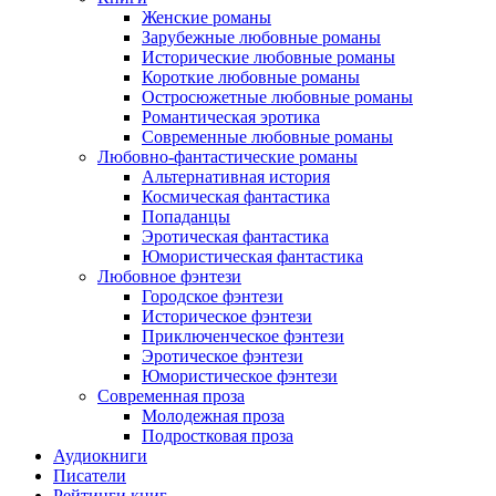
Женские романы
Зарубежные любовные романы
Исторические любовные романы
Короткие любовные романы
Остросюжетные любовные романы
Романтическая эротика
Современные любовные романы
Любовно-фантастические романы
Альтернативная история
Космическая фантастика
Попаданцы
Эротическая фантастика
Юмористическая фантастика
Любовное фэнтези
Городское фэнтези
Историческое фэнтези
Приключенческое фэнтези
Эротическое фэнтези
Юмористическое фэнтези
Современная проза
Молодежная проза
Подростковая проза
Аудиокниги
Писатели
Рейтинги книг