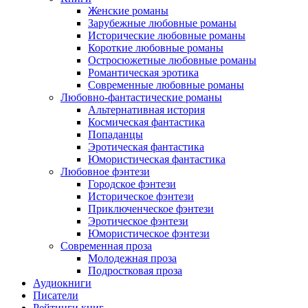
Женские романы
Зарубежные любовные романы
Исторические любовные романы
Короткие любовные романы
Остросюжетные любовные романы
Романтическая эротика
Современные любовные романы
Любовно-фантастические романы
Альтернативная история
Космическая фантастика
Попаданцы
Эротическая фантастика
Юмористическая фантастика
Любовное фэнтези
Городское фэнтези
Историческое фэнтези
Приключенческое фэнтези
Эротическое фэнтези
Юмористическое фэнтези
Современная проза
Молодежная проза
Подростковая проза
Аудиокниги
Писатели
Рейтинги книг