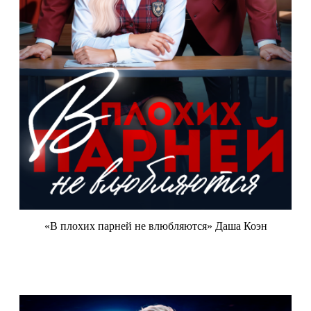
«В плохих парней не влюбляются» Даша Коэн