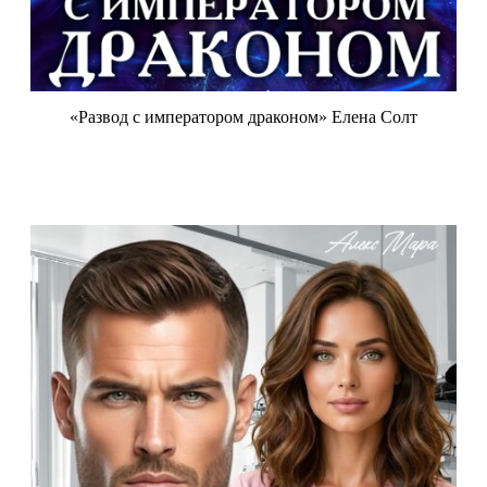
«Развод с императором драконом» Елена Солт