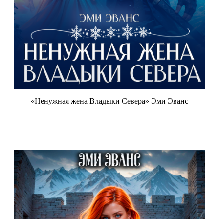
«Ненужная жена Владыки Севера» Эми Эванс