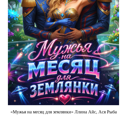
«Мужья на месяц для землянки» Ллина Айс, Ася Рыба