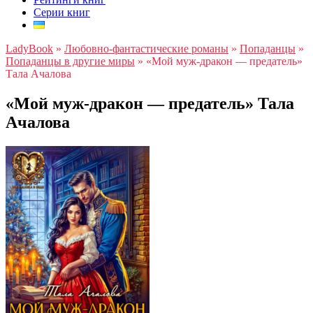
Серии книг
LadyBook
»
Любовно-фантастические романы
»
Попаданцы
»
Попаданцы в другие миры
»
«Мой муж-дракон — предатель»
Тала Ачалова
«Мой муж-дракон — предатель» Тала
Ачалова