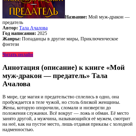
Название:
Мой муж-дракон —
предатель
Автор:
Тала Ачалова
Год написания:
2025
Жанры:
Попаданцы в другие миры, Приключенческое
фэнтези
Читать онлайн
Аннотация (описание) к книге «Мой
муж-дракон — предатель» Тала
Ачалова
В мире, где магия и предательство сплелись в одно, она
пробуждается в теле чужой, но столь близкой женщины.
Жены, которую опорочили, сломали и низвергли до
положения служанки. Всё вокруг — ложь и обман. Её место
занято другой, а мужчина, называющийся её мужем, смотрит
на неё, как на пустое место, лишь отдавая приказы с холодной
надменностью.