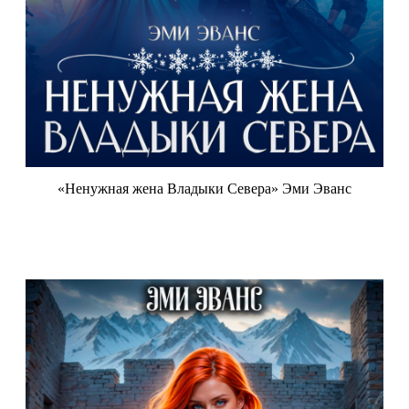
«Ненужная жена Владыки Севера» Эми Эванс