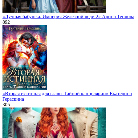
«Лучшая бабушка. Империя Железной леди 2» Арина Теплова
892
«Вторая истинная для главы Тайной канцелярии» Екатерина
Гераскина
305