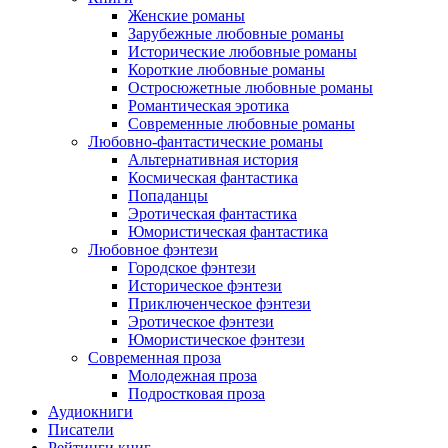
Женские романы
Зарубежные любовные романы
Исторические любовные романы
Короткие любовные романы
Остросюжетные любовные романы
Романтическая эротика
Современные любовные романы
Любовно-фантастические романы
Альтернативная история
Космическая фантастика
Попаданцы
Эротическая фантастика
Юмористическая фантастика
Любовное фэнтези
Городское фэнтези
Историческое фэнтези
Приключенческое фэнтези
Эротическое фэнтези
Юмористическое фэнтези
Современная проза
Молодежная проза
Подростковая проза
Аудиокниги
Писатели
Рейтинги книг