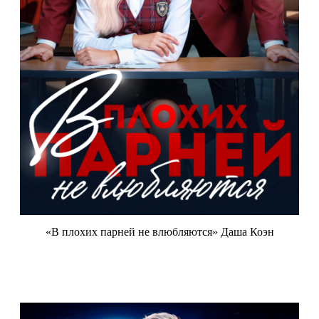
«В плохих парней не влюбляются» Даша Коэн