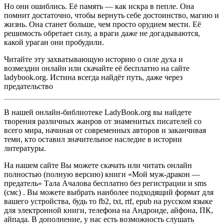
Но они ошиблись. Её память — как искра в пепле. Она
помнит достаточно, чтобы вернуть себе достоинство, магию и
жизнь. Она станет больше, чем просто орудием мести. Её
решимость обретает силу, а враги даже не догадываются,
какой ураган они пробудили.
Читайте эту захватывающую историю о силе духа и
возмездии онлайн или скачайте её бесплатно на сайте
ladybook.org. Истина всегда найдёт путь, даже через
предательство
В нашей онлайн-библиотеке LadyBook.org вы найдете
творения различных жанров от знаменитых писателей со
всего мира, начиная от современных авторов и заканчивая
теми, кто оставил значительное наследие в истории
литературы.
На нашем сайте Вы можете скачать или читать онлайн
полностью (полную версию) книги «Мой муж-дракон —
предатель» Тала Ачалова бесплатно без регистрации и sms
(смс) . Вы можете выбрать наиболее подходящий формат для
вашего устройства, будь то fb2, txt, rtf, epub на русском языке
для электронной книги, телефона на Андроиде, айфона, ПК,
айпада. В дополнение, у нас есть возможность слушать