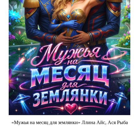
«Мужья на месяц для землянки» Ллина Айс, Ася Рыба