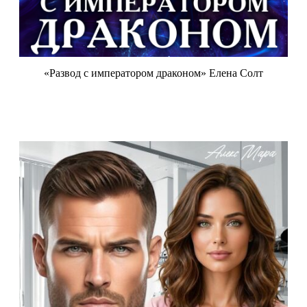
«Развод с императором драконом» Елена Солт