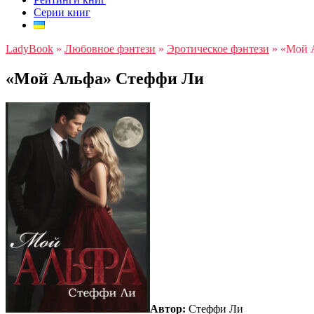
Серии книг
LadyBook
»
Любовное фэнтези
»
Эротическое фэнтези
»
«Мой 
«Мой Альфа» Стеффи Ли
Автор:
Стеффи Ли