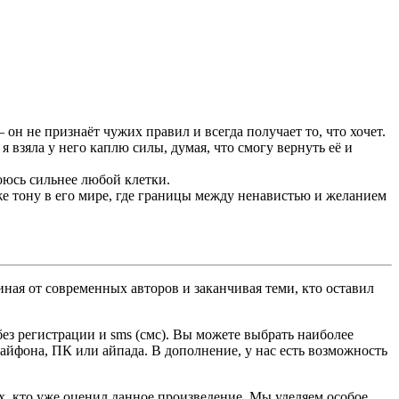
 не признаёт чужих правил и всегда получает то, что хочет.
 взяла у него каплю силы, думая, что смогу вернуть её и
боюсь сильнее любой клетки.
же тону в его мире, где границы между ненавистью и желанием
ная от современных авторов и заканчивая теми, кто оставил
з регистрации и sms (смс). Вы можете выбрать наиболее
, айфона, ПК или айпада. В дополнение, у нас есть возможность
ех, кто уже оценил данное произведение. Мы уделяем особое