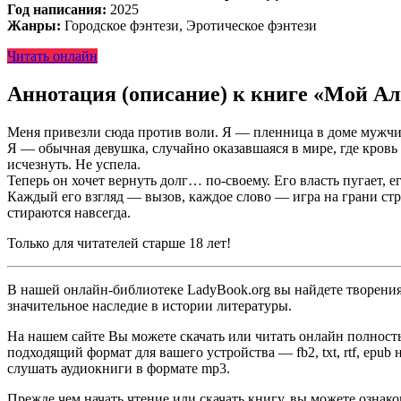
Год написания:
2025
Жанры:
Городское фэнтези, Эротическое фэнтези
Читать онлайн
Аннотация (описание) к книге «Мой А
Меня привезли сюда против воли. Я — пленница в доме мужчин
Я — обычная девушка, случайно оказавшаяся в мире, где кровь 
исчезнуть. Не успела.
Теперь он хочет вернуть долг… по-своему. Его власть пугает, 
Каждый его взгляд — вызов, каждое слово — игра на грани стр
стираются навсегда.
Только для читателей старше 18 лет!
В нашей онлайн-библиотеке LadyBook.org вы найдете творения 
значительное наследие в истории литературы.
На нашем сайте Вы можете скачать или читать онлайн полност
подходящий формат для вашего устройства — fb2, txt, rtf, epu
слушать аудиокниги в формате mp3.
Прежде чем начать чтение или скачать книгу, вы можете ознак