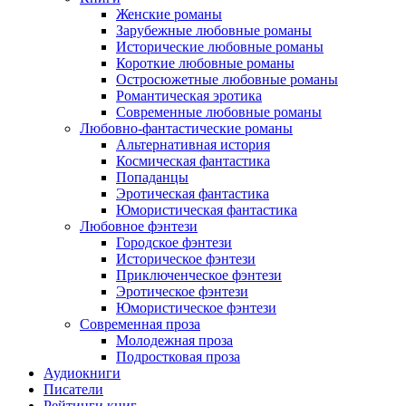
Женские романы
Зарубежные любовные романы
Исторические любовные романы
Короткие любовные романы
Остросюжетные любовные романы
Романтическая эротика
Современные любовные романы
Любовно-фантастические романы
Альтернативная история
Космическая фантастика
Попаданцы
Эротическая фантастика
Юмористическая фантастика
Любовное фэнтези
Городское фэнтези
Историческое фэнтези
Приключенческое фэнтези
Эротическое фэнтези
Юмористическое фэнтези
Современная проза
Молодежная проза
Подростковая проза
Аудиокниги
Писатели
Рейтинги книг