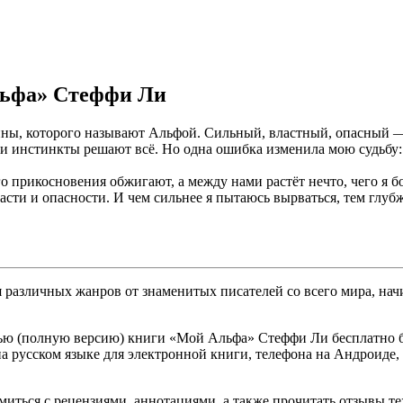
льфа» Стеффи Ли
ы, которого называют Альфой. Сильный, властный, опасный — он
и инстинкты решают всё. Но одна ошибка изменила мою судьбу: я
его прикосновения обжигают, а между нами растёт нечто, чего я 
асти и опасности. И чем сильнее я пытаюсь вырваться, тем глуб
различных жанров от знаменитых писателей со всего мира, начи
ью (полную версию) книги «Мой Альфа» Стеффи Ли бесплатно бе
b на русском языке для электронной книги, телефона на Андроиде
омиться с рецензиями, аннотациями, а также прочитать отзывы т