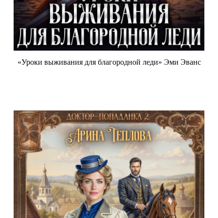
«Уроки выживания для благородной леди» Эми Эванс