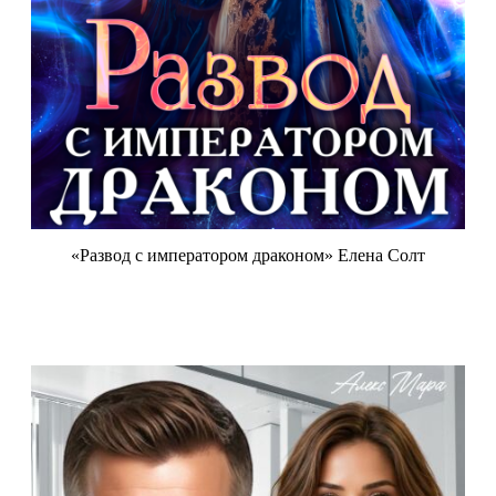
«Развод с императором драконом» Елена Солт