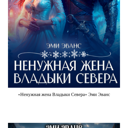
«Ненужная жена Владыки Севера» Эми Эванс