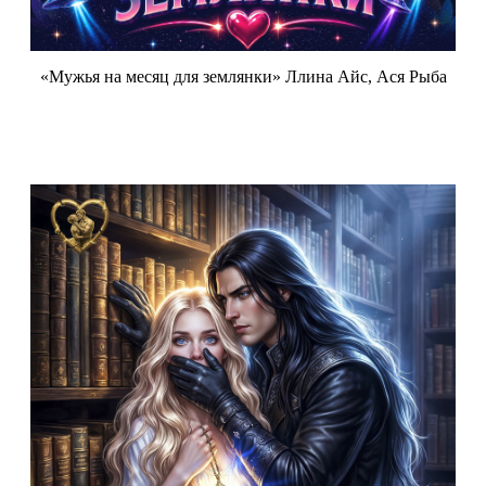
«Мужья на месяц для землянки» Ллина Айс, Ася Рыба