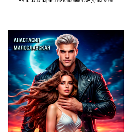
«В плохих парней не влюбляются» Даша Коэн