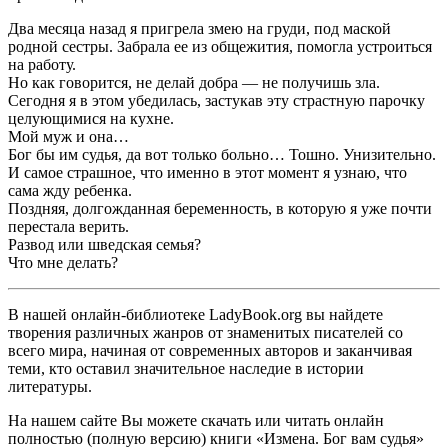
Два месяца назад я пригрела змею на груди, под маской
родной сестры. Забрала ее из общежития, помогла устроиться
на работу.
Но как говорится, не делай добра — не получишь зла.
Сегодня я в этом убедилась, застукав эту страстную парочку
целующимися на кухне.
Мой муж и она…
Бог бы им судья, да вот только больно… Тошно. Унизительно.
И самое страшное, что именно в этот момент я узнаю, что
сама жду ребенка.
Поздняя, долгожданная беременность, в которую я уже почти
перестала верить.
Развод или шведская семья?
Что мне делать?‍
В нашей онлайн-библиотеке LadyBook.org вы найдете
творения различных жанров от знаменитых писателей со
всего мира, начиная от современных авторов и заканчивая
теми, кто оставил значительное наследие в истории
литературы.
На нашем сайте Вы можете скачать или читать онлайн
полностью (полную версию) книги «Измена. Бог вам судья»