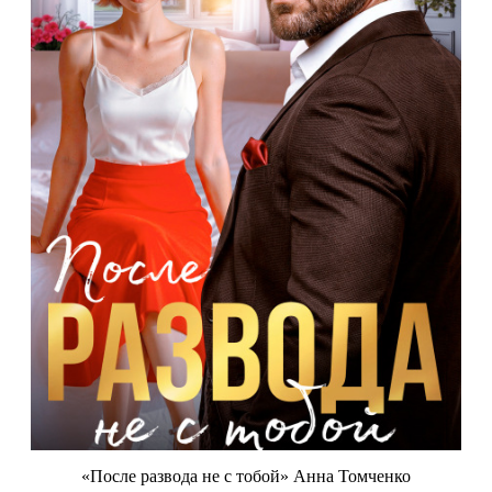
«После развода не с тобой» Анна Томченко