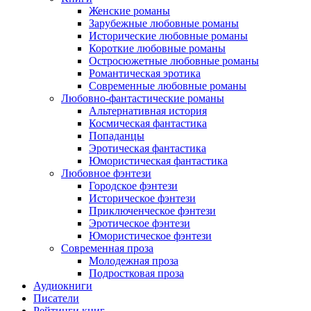
Женские романы
Зарубежные любовные романы
Исторические любовные романы
Короткие любовные романы
Остросюжетные любовные романы
Романтическая эротика
Современные любовные романы
Любовно-фантастические романы
Альтернативная история
Космическая фантастика
Попаданцы
Эротическая фантастика
Юмористическая фантастика
Любовное фэнтези
Городское фэнтези
Историческое фэнтези
Приключенческое фэнтези
Эротическое фэнтези
Юмористическое фэнтези
Современная проза
Молодежная проза
Подростковая проза
Аудиокниги
Писатели
Рейтинги книг