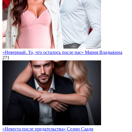
«Неверный. То, что осталось после нас» Мария Владыкина
271
«Невеста после предательства» Селин Саади