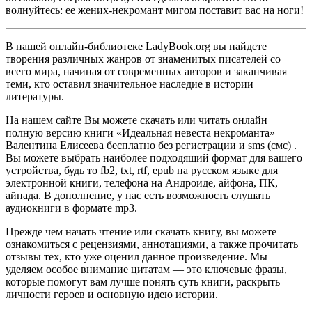
волнуйтесь: ее жених-некромант мигом поставит вас на ноги!
В нашей онлайн-библиотеке LadyBook.org вы найдете
творения различных жанров от знаменитых писателей со
всего мира, начиная от современных авторов и заканчивая
теми, кто оставил значительное наследие в истории
литературы.
На нашем сайте Вы можете скачать или читать онлайн
полную версию книги «Идеальная невеста некроманта»
Валентина Елисеева бесплатно без регистрации и sms (смс) .
Вы можете выбрать наиболее подходящий формат для вашего
устройства, будь то fb2, txt, rtf, epub на русском языке для
электронной книги, телефона на Андроиде, айфона, ПК,
айпада. В дополнение, у нас есть возможность слушать
аудиокниги в формате mp3.
Прежде чем начать чтение или скачать книгу, вы можете
ознакомиться с рецензиями, аннотациями, а также прочитать
отзывы тех, кто уже оценил данное произведение. Мы
уделяем особое внимание цитатам — это ключевые фразы,
которые помогут вам лучше понять суть книги, раскрыть
личности героев и основную идею истории.