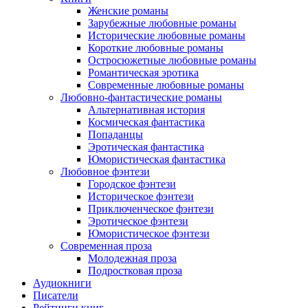
Женские романы
Зарубежные любовные романы
Исторические любовные романы
Короткие любовные романы
Остросюжетные любовные романы
Романтическая эротика
Современные любовные романы
Любовно-фантастические романы
Альтернативная история
Космическая фантастика
Попаданцы
Эротическая фантастика
Юмористическая фантастика
Любовное фэнтези
Городское фэнтези
Историческое фэнтези
Приключенческое фэнтези
Эротическое фэнтези
Юмористическое фэнтези
Современная проза
Молодежная проза
Подростковая проза
Аудиокниги
Писатели
Рейтинги книг