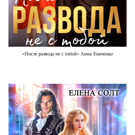
«После развода не с тобой» Анна Томченко