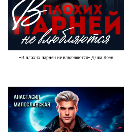
«В плохих парней не влюбляются» Даша Коэн