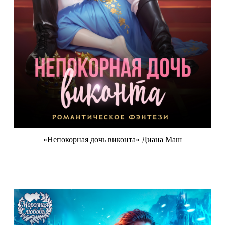
«Непокорная дочь виконта» Диана Маш