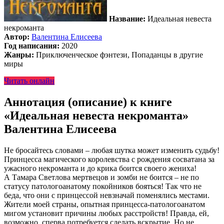
Название:
Идеальная невеста
некроманта
Автор:
Валентина Елисеева
Год написания:
2020
Жанры:
Приключенческое фэнтези, Попаданцы в другие
миры
Читать онлайн
Аннотация (описание) к книге
«Идеальная невеста некроманта»
Валентина Елисеева
Не бросайтесь словами – любая шутка может изменить судьбу!
Принцесса магического королевства с рождения сосватана за
ужасного некроманта и до крика боится своего жениха!
А Тамара Светлова мертвецов и зомби не боится – не по
статусу патологоанатому покойников бояться! Так что не
беда, что они с принцессой невзначай поменялись местами.
Жители моей страны, опытная принцесса-патологоанатом
мигом установит причины любых расстройств! Правда, ей,
возможно, сперва потребуется сделать вскрытие. Но не