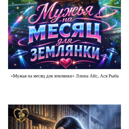
«Мужья на месяц для землянки» Ллина Айс, Ася Рыба