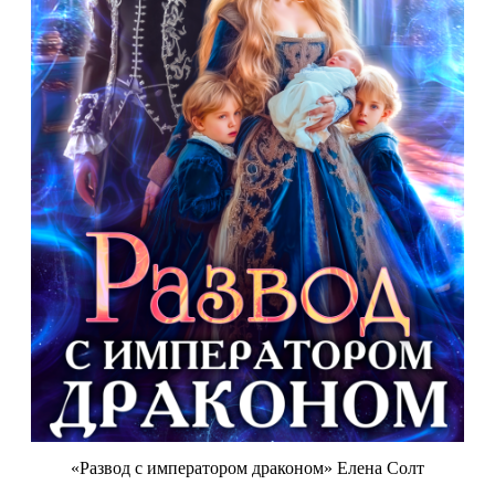
«Развод с императором драконом» Елена Солт