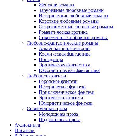
Женские романы
Зарубежные любовные романы
Исторические любовные романы
Короткие любовные романы
Остросюжетные любовные романы
Романтическая эротика
Современные любовные романы
Любовно-фантастические романы
Альтернативная история
Космическая фантастика
Попаданцы
Эротическая фантастика
Юмористическая фантастика
Любовное фэнтези
Городское фэнтези
Историческое фэнтези
Приключенческое фэнтези
Эротическое фэнтези
Юмористическое фэнтези
Современная проза
Молодежная проза
Подростковая проза
Аудиокниги
Писатели
Рейтинги книг