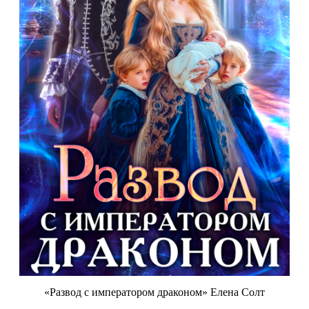
«Развод с императором драконом» Елена Солт