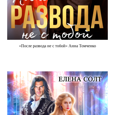
«После развода не с тобой» Анна Томченко