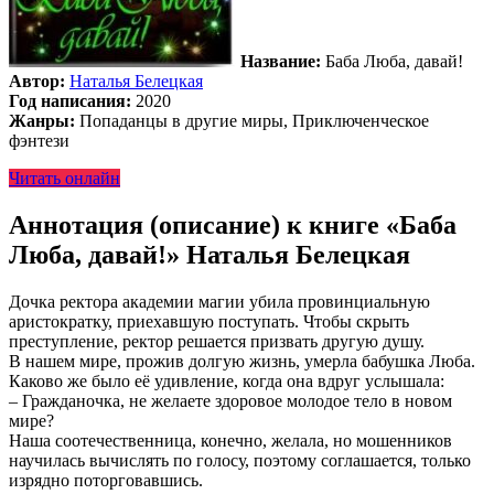
Название:
Баба Люба, давай!
Автор:
Наталья Белецкая
Год написания:
2020
Жанры:
Попаданцы в другие миры, Приключенческое
фэнтези
Читать онлайн
Аннотация (описание) к книге «Баба
Люба, давай!» Наталья Белецкая
Дочка ректора академии магии убила провинциальную
аристократку, приехавшую поступать. Чтобы скрыть
преступление, ректор решается призвать другую душу.
В нашем мире, прожив долгую жизнь, умерла бабушка Люба.
Каково же было её удивление, когда она вдруг услышала:
– Гражданочка, не желаете здоровое молодое тело в новом
мире?
Наша соотечественница, конечно, желала, но мошенников
научилась вычислять по голосу, поэтому соглашается, только
изрядно поторговавшись.