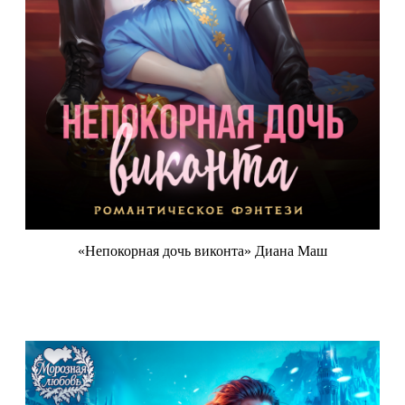
«Непокорная дочь виконта» Диана Маш