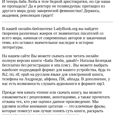
И теперь баба Люба в теле бедной аристократки, но где наша
не пропадала? Да и ректору не позавидуешь: притащил из
другого мира душу закоренелой феминистки! Держись,
академия, революция грядет!
В нашей онлайн-библиотеке LadyBook.org вы найдете
творения различных жанров от знаменитых писателей со
всего мира, начиная от современных авторов и заканчивая
теми, кто оставил значительное наследие в истории
литературы.
На нашем сайте Вы можете скачать или читать онлайн
полную версию книги «Баба Люба, давай!» Наталья Белецкая
бесплатно без регистрации и sms (смс) . Вы можете выбрать
наиболее подходящий формат для вашего устройства, будь то
fb2, txt, rtf, epub на русском языке для электронной книги,
телефона на Андроиде, айфона, ПК, айпада. В дополнение, у
нас есть возможность слушать аудиокниги в формате mp3.
Прежде чем начать чтение или скачать книгу, вы можете
ознакомиться с рецензиями, аннотациями, а также прочитать
отзывы тех, кто уже оценил данное произведение. Мы
уделяем особое внимание цитатам — это ключевые фразы,
которые помогут вам лучше понять суть книги, раскрыть