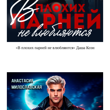
«В плохих парней не влюбляются» Даша Коэн