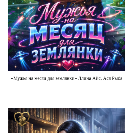
«Мужья на месяц для землянки» Ллина Айс, Ася Рыба