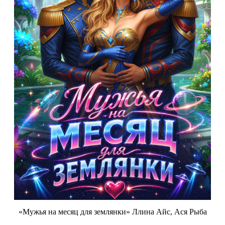
«Мужья на месяц для землянки» Ллина Айс, Ася Рыба