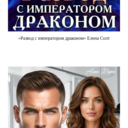
«Развод с императором драконом» Елена Солт