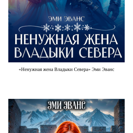
«Ненужная жена Владыки Севера» Эми Эванс