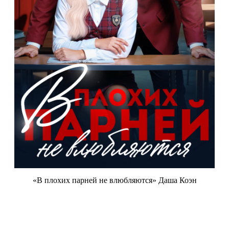
«В плохих парней не влюбляются» Даша Коэн