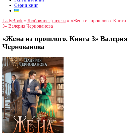
Серии книг
LadyBook
»
Любовное фэнтези
»
«Жена из прошлого. Книга
3» Валерия Чернованова
«Жена из прошлого. Книга 3» Валерия
Чернованова