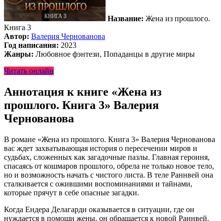
Название:
Жена из прошлого.
Книга 3
Автор:
Валерия Чернованова
Год написания:
2023
Жанры:
Любовное фэнтези, Попаданцы в другие миры
Читать онлайн
Аннотация к книге «Жена из
прошлого. Книга 3» Валерия
Чернованова
В романе «Жена из прошлого. Книга 3» Валерия Чернованова
вас ждет захватывающая история о пересечении миров и
судьбах, сложенных как загадочные пазлы. Главная героиня,
спасаясь от кошмаров прошлого, обрела не только новое тело,
но и возможность начать с чистого листа. В теле Раннвей она
сталкивается с ожившими воспоминаниями и тайнами,
которые прячут в себе опасные загадки.
Когда Ендера Делагарди оказывается в ситуации, где он
нуждается в помощи жены, он обращается к новой Раннвей.