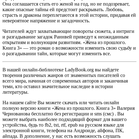
Она соглашается стать его женой на год, но не подозревает,
какие опасные тайны ей предстоит раскрывать. Любовь,
страсть и драконы переплетаются в этой истории, придавая ей
невероятное напряжение и загадочность.
Читателей ждут захватывающие повороты сюжета, а интриги
и разгадывание загадок Раннвей приведут к неожиданным
открытиям и волнующим развитиям. «Жена из прошлого.
Книга 3» — это роман о возможности изменить свою судьбу и
о разгадывании тайн, которые могут изменить все.
В нашей онлайн-библиотеке LadyBook.org вы найдете
творения различных жанров от знаменитых писателей со
всего мира, начиная от современных авторов и заканчивая
теми, кто оставил значительное наследие в истории
литературы.
На нашем сайте Вы можете скачать или читать онлайн
полную версию книги «Жена из прошлого. Книга 3» Валерия
Чернованова бесплатно без регистрации и sms (смс) . Вы
можете выбрать наиболее подходящий формат для вашего
устройства, будь то fb2, txt, rtf, epub на русском языке для
электронной книги, телефона на Андроиде, айфона, ПК,
айпада. В дополнение, у нас есть возможность слушать