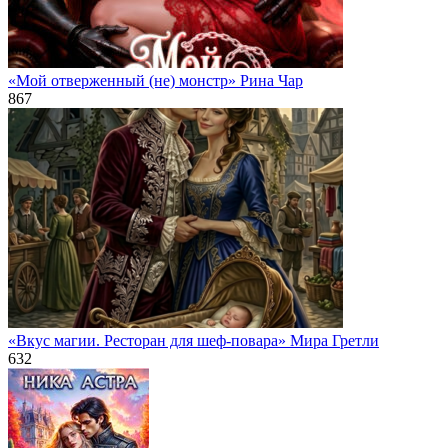
«Мой отверженный (не) монстр» Рина Чар
867
«Вкус магии. Ресторан для шеф-повара» Мира Гретли
632