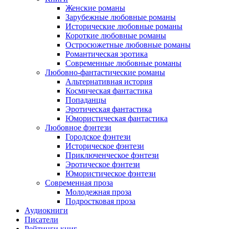
Женские романы
Зарубежные любовные романы
Исторические любовные романы
Короткие любовные романы
Остросюжетные любовные романы
Романтическая эротика
Современные любовные романы
Любовно-фантастические романы
Альтернативная история
Космическая фантастика
Попаданцы
Эротическая фантастика
Юмористическая фантастика
Любовное фэнтези
Городское фэнтези
Историческое фэнтези
Приключенческое фэнтези
Эротическое фэнтези
Юмористическое фэнтези
Современная проза
Молодежная проза
Подростковая проза
Аудиокниги
Писатели
Рейтинги книг