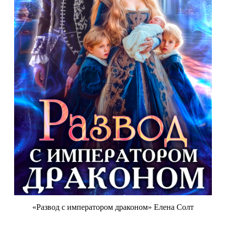
«Развод с императором драконом» Елена Солт