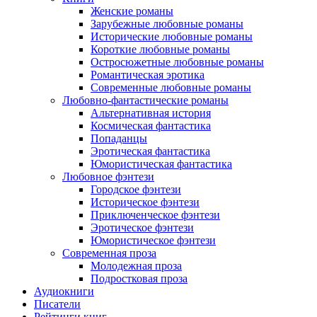
Женские романы
Зарубежные любовные романы
Исторические любовные романы
Короткие любовные романы
Остросюжетные любовные романы
Романтическая эротика
Современные любовные романы
Любовно-фантастические романы
Альтернативная история
Космическая фантастика
Попаданцы
Эротическая фантастика
Юмористическая фантастика
Любовное фэнтези
Городское фэнтези
Историческое фэнтези
Приключенческое фэнтези
Эротическое фэнтези
Юмористическое фэнтези
Современная проза
Молодежная проза
Подростковая проза
Аудиокниги
Писатели
Рейтинги книг