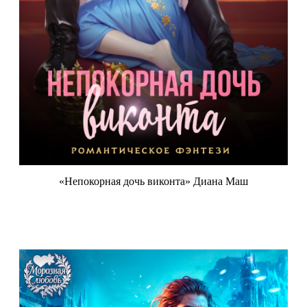
«Непокорная дочь виконта» Диана Маш