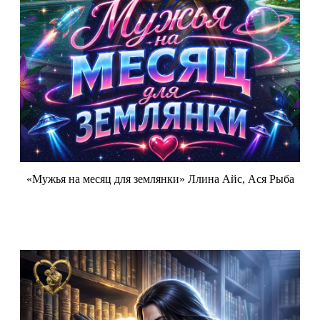
«Мужья на месяц для землянки» Ллина Айс, Ася Рыба