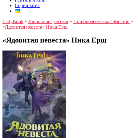
Серии книг
LadyBook
»
Любовное фэнтези
»
Приключенческое фэнтези
»
«Ядовитая невеста» Ника Ерш
«Ядовитая невеста» Ника Ерш