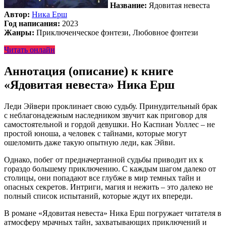
Название:
Ядовитая невеста
Автор:
Ника Ерш
Год написания:
2023
Жанры:
Приключенческое фэнтези, Любовное фэнтези
Читать онлайн
Аннотация (описание) к книге
«Ядовитая невеста» Ника Ерш
Леди Эйвери проклинает свою судьбу. Принудительный брак
с неблагонадежным наследником звучит как приговор для
самостоятельной и гордой девушки. Но Каспиан Уоллес – не
простой юноша, а человек с тайнами, которые могут
ошеломить даже такую опытную леди, как Эйви.
Однако, побег от предначертанной судьбы приводит их к
гораздо большему приключению. С каждым шагом далеко от
столицы, они попадают все глубже в мир темных тайн и
опасных секретов. Интриги, магия и нежить – это далеко не
полный список испытаний, которые ждут их впереди.
В романе «Ядовитая невеста» Ника Ерш погружает читателя в
атмосферу мрачных тайн, захватывающих приключений и