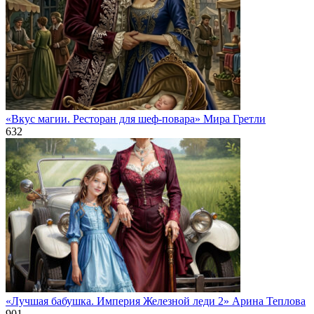
«Вкус магии. Ресторан для шеф-повара» Мира Гретли
632
«Лучшая бабушка. Империя Железной леди 2» Арина Теплова
901