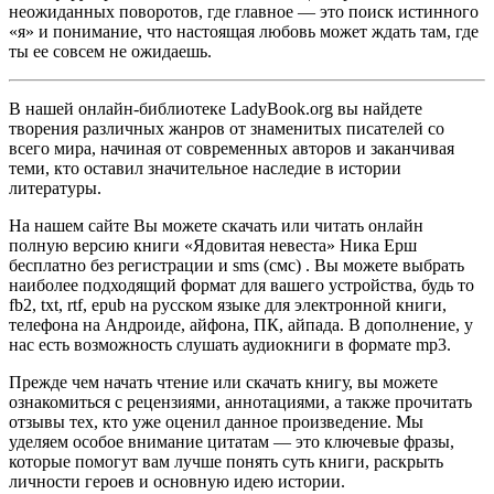
неожиданных поворотов, где главное — это поиск истинного
«я» и понимание, что настоящая любовь может ждать там, где
ты ее совсем не ожидаешь.
В нашей онлайн-библиотеке LadyBook.org вы найдете
творения различных жанров от знаменитых писателей со
всего мира, начиная от современных авторов и заканчивая
теми, кто оставил значительное наследие в истории
литературы.
На нашем сайте Вы можете скачать или читать онлайн
полную версию книги «Ядовитая невеста» Ника Ерш
бесплатно без регистрации и sms (смс) . Вы можете выбрать
наиболее подходящий формат для вашего устройства, будь то
fb2, txt, rtf, epub на русском языке для электронной книги,
телефона на Андроиде, айфона, ПК, айпада. В дополнение, у
нас есть возможность слушать аудиокниги в формате mp3.
Прежде чем начать чтение или скачать книгу, вы можете
ознакомиться с рецензиями, аннотациями, а также прочитать
отзывы тех, кто уже оценил данное произведение. Мы
уделяем особое внимание цитатам — это ключевые фразы,
которые помогут вам лучше понять суть книги, раскрыть
личности героев и основную идею истории.