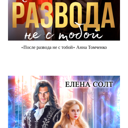
«После развода не с тобой» Анна Томченко