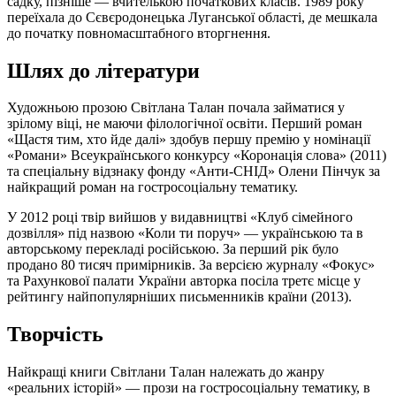
садку, пізніше — вчителькою початкових класів. 1989 року
переїхала до Сєвєродонецька Луганської області, де мешкала
до початку повномасштабного вторгнення.
Шлях до літератури
Художньою прозою Світлана Талан почала займатися у
зрілому віці, не маючи філологічної освіти. Перший роман
«Щастя тим, хто йде далі» здобув першу премію у номінації
«Романи» Всеукраїнського конкурсу «Коронація слова» (2011)
та спеціальну відзнаку фонду «Анти-СНІД» Олени Пінчук за
найкращий роман на гостросоціальну тематику.
У 2012 році твір вийшов у видавництві «Клуб сімейного
дозвілля» під назвою «Коли ти поруч» — українською та в
авторському перекладі російською. За перший рік було
продано 80 тисяч примірників. За версією журналу «Фокус»
та Рахункової палати України авторка посіла третє місце у
рейтингу найпопулярніших письменників країни (2013).
Творчість
Найкращі книги Світлани Талан належать до жанру
«реальних історій» — прози на гостросоціальну тематику, в