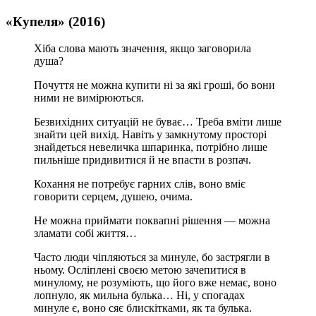
«Купеля» (2016)
Хіба слова мають значення, якщо заговорила
душа?
Почуття не можна купити ні за які гроші, бо вони
ними не вимірюються.
Безвихідних ситуацій не буває… Треба вміти лише
знайти цей вихід. Навіть у замкнутому просторі
знайдеться невеличка шпаринка, потрібно лише
пильніше придивитися й не впасти в розпач.
Кохання не потребує гарних слів, воно вміє
говорити серцем, душею, очима.
Не можна приймати поквапні рішення — можна
зламати собі життя…
Часто люди чіпляються за минуле, бо застрягли в
ньому. Осліплені своєю метою зачепитися в
минулому, не розуміють, що його вже немає, воно
лопнуло, як мильна булька… Ні, у спогадах
минуле є, воно сяє блискітками, як та булька.