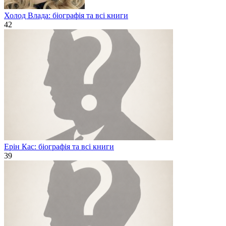
Холод Влада: біографія та всі книги
42
Ерін Кас: біографія та всі книги
39