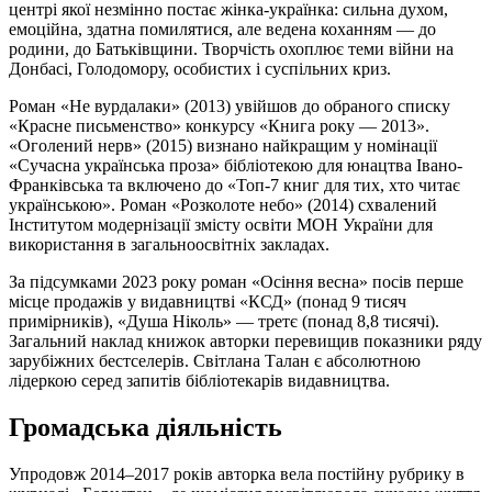
центрі якої незмінно постає жінка-українка: сильна духом,
емоційна, здатна помилятися, але ведена коханням — до
родини, до Батьківщини. Творчість охоплює теми війни на
Донбасі, Голодомору, особистих і суспільних криз.
Роман «Не вурдалаки» (2013) увійшов до обраного списку
«Красне письменство» конкурсу «Книга року — 2013».
«Оголений нерв» (2015) визнано найкращим у номінації
«Сучасна українська проза» бібліотекою для юнацтва Івано-
Франківська та включено до «Топ-7 книг для тих, хто читає
українською». Роман «Розколоте небо» (2014) схвалений
Інститутом модернізації змісту освіти МОН України для
використання в загальноосвітніх закладах.
За підсумками 2023 року роман «Осіння весна» посів перше
місце продажів у видавництві «КСД» (понад 9 тисяч
примірників), «Душа Ніколь» — третє (понад 8,8 тисячі).
Загальний наклад книжок авторки перевищив показники ряду
зарубіжних бестселерів. Світлана Талан є абсолютною
лідеркою серед запитів бібліотекарів видавництва.
Громадська діяльність
Упродовж 2014–2017 років авторка вела постійну рубрику в