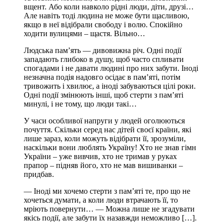
вщент. Або коли навколо рідні люди, діти, друзі…
Але навіть тоді людина не може бути щасливою,
якщо в неї відібрали свободу і волю. Спокійно
ходити вулицями – щастя. Вільно…
Людська пам’ять — дивовижна річ. Одні події
западають глибоко в душу, щоб часто спливати
спогадами і не давати людині про них забути. Іноді
незначна подія надовго осідає в пам’яті, потім
тривожить і хвилює, а іноді забуваються цілі роки.
Одні події змінюють інші, щоб стерти з пам’яті
минулі, і не тому, що люди такі…
У часи особливої напруги у людей оголюються
почуття. Скільки серед нас дітей своєї країни, які
лише зараз, коли можуть відібрати її, зрозуміли,
наскільки вони люблять Україну! Хто не знав гімн
України – уже вивчив, хто не тримав у руках
прапор – підняв його, хто не мав вишиванки –
придбав.
— Іноді ми хочемо стерти з пам’яті те, про що не
хочеться думати, а коли люди втрачають її, то
мріють повернути… — Можна лише не згадувати
якісь події, але забути їх назавжди неможливо […].