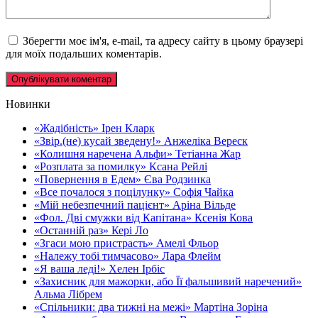
Зберегти моє ім'я, e-mail, та адресу сайту в цьому браузері
для моїх подальших коментарів.
Новинки
«Жадібність» Ірен Кларк
«Звір.(не) кусай зведену!» Анжеліка Вереск
«Колишня наречена Альфи» Тетіанна Жар
«Розплата за помилку» Ксана Рейлі
«Повернення в Едем» Єва Родзинка
«Все почалося з поцілунку» Софія Чайка
«Мій небезпечний пацієнт» Аріна Вільде
«Фол. Дві смужки від Капітана» Ксенія Кова
«Останній раз» Кері Ло
«Згаси мою пристрасть» Амелі Фльор
«Належу тобі тимчасово» Лара Флейм
«Я ваша леді!» Хелен Ірбіс
«Захисник для мажорки, або Її фальшивий наречений»
Альма Лібрем
«Спільники: два тижні на межі» Мартіна Зоріна