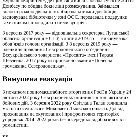
журналі «Бористен», де щомісяця висвітлювала сучасне життя
Донбасу по обидва боки лінії розмежування. Займалася
волонтерською діяльністю: збирала книжки для бійців,
засновувала бібліотечки у зоні ООС, передавала подарунки
захисникам і проводила з ними зустрічі.
З вересня 2017 року — відповідальна секретарка Луганської
обласної організації НСПУ, з липня 2019-го — виконувачка
обов’язків голови організації. З 8 вересня 2019 року —
членкиня правління Сєвєродонецького об’єднання
Всеукраїнського товариства «Просвіта» імені Тараса
Шевченка. 2017 року їй присвоєно звання «Почесна
громадянка Сєвєродонецька».
Вимушена евакуація
З початком повномасштабного вторгнення Росії в Україну 24
лютого 2022 року Сєвєродонецьк опинився в зоні активних
бойових дій. 3 березня 2022 року Світлана Талан залишила
місто та оселилася в Миколаєві Львівської області. Досвід
проживання на окупованих і прифронтових територіях
упродовж 2014–2022 років безпосередньо відобразився в її
романістиці.