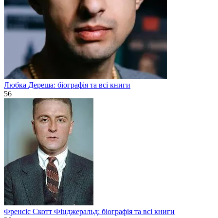
Любка Дереша: біографія та всі книги
56
Френсіс Скотт Фіцджеральд: біографія та всі книги