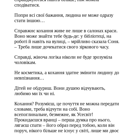
сподіватися.
Попри всі свої бажання, людина не може одразу
стати іншою…
Справжнє кохання живе не лише в салонах краси.
Воно може знайти тебе будь-де: у бібліотеці, на
роботі й навіть на вулиці, – мрійливо сказала Соня.
– Треба лише дочекатися свого зіркового часу.
Справді, жіноча логіка ніколи не буде зрозуміла
чоловікам.
Не косметика, а кохання здатне змінити людину до
невпізнання…
Дітей не обдуриш. Вони душею відчувають,
любимо ми їх чи ні.
Кохання? Розумієш, це почуття не можна передати
словами, треба відчути на собі. Воно
всепоглинальне, безмежне, як Усесвіт!
Прокидаєшся вранці – перша думка про нього,
лягаєш спати – його образ перед тобою, коли він
поруч, нікого більше не існує у світі, лише ми двоє