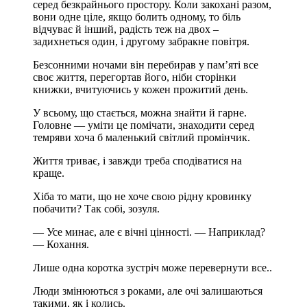
серед безкрайнього простору. Коли закохані разом,
вони одне ціле, якщо болить одному, то біль
відчуває й інший, радість теж на двох –
задихнеться один, і другому забракне повітря.
Безсонними ночами він перебирав у пам’яті все
своє життя, перегортав його, ніби сторінки
книжки, вчитуючись у кожен прожитий день.
У всьому, що стається, можна знайти й гарне.
Головне — уміти це помічати, знаходити серед
темряви хоча б маленький світлий промінчик.
Життя триває, і завжди треба сподіватися на
краще.
Хіба то мати, що не хоче свою рідну кровинку
побачити? Так собі, зозуля.
— Усе минає, але є вічні цінності. — Наприклад?
— Кохання.
Лише одна коротка зустріч може перевернути все..
Люди змінюються з роками, але очі залишаються
такими, як і колись.