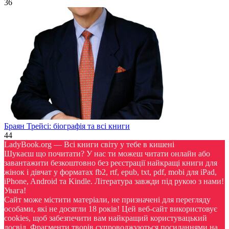
36
Браян Трейсі: біографія та всі книги
44
LadyBook.org — Всі книги світу у тебе в кишені
Шукаєш що почитати? У нас ти можеш читати онлайн або
завантажити безкоштовно без реєстрації найкращі книги для
жінок і дівчат у форматах fb2, rtf, epub, txt, pdf, mobi для iPad,
iPhone, Android та Kindle. Література завжди під рукою з нами!
Увага!
Сайт може містити матеріали, не призначені для перегляду
особами, які не досягли 18 років! Цей веб-сайт використовує
cookies, щоб забезпечити вам найкращий користувацький
досвід. Фрагменти творів супроводжуються посиланнями на