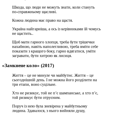
Шкода, що люди не можуть знати, коли стануть
по-справжньому щасливі.
Кожна людина має право на щастя.
Україна найгарніша, а ось із керівниками їй чомусь
не щастить..
Щоб мати гарного хлопця, треба бути трішечки
нахабною, навіть наполегливою, треба вміти себе
показати з кращого боку, гарно вдягатися, уміти
загравати, бути хитрою як лисиця.
«Замкнене коло» (2017)
Життя – це не минуле чи майбутнє. Життя – це
сьогоднішній день. І не можна його розділити на
три етапи, воно суцільне.
Хто не ризикує, той не п’є шампанське, а хто п’є,
той ризикує бути отруєним.
Поруч із нею була зневірена у майбутньому
людина. Здавалося, з нього вийняли душу,