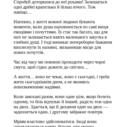
Спробуй доторкнися до неї руками! Залишаться
одні дрібні крапельки й більш нічого. Тож
навіщо…
Напевно, у житті кожної людини бувають
моменти, коли душа наповнюється по самі вінця
емоціями і почуттями. Їх стає так багато, що для
них не залишається навіть маленького закутка в
глибині душі. І тоді виникає непереборне бажання
виплеснути їх назовні, звільнивши місце для
нових почуттів.
Час від часу ми повинні проходити через чорні
смуги, щоб гідно дожити до світлих…
А життя… воно не чекає, воно є сьогодні, і треба
жити сьогоднішнім днем, а не якимись
невизначеними надіями.
Коли закохані разом, вони одне ціле, якщо болить
одному, то біль відчуває й інший, радість теж одна
на двох. Здається, що й дихання одне на двох —
задихнеться один, і другому забракне повітря.
Мріям властиво здійснюватися. Іноді вони
справджуються навіть більше, ніж можна