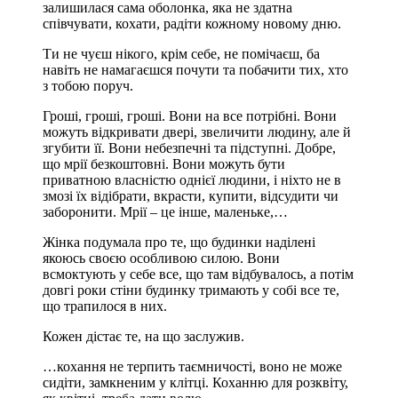
залишилася сама оболонка, яка не здатна
співчувати, кохати, радіти кожному новому дню.
Ти не чуєш нікого, крім себе, не помічаєш, ба
навіть не намагаєшся почути та побачити тих, хто
з тобою поруч.
Гроші, гроші, гроші. Вони на все потрібні. Вони
можуть відкривати двері, звеличити людину, але й
згубити її. Вони небезпечні та підступні. Добре,
що мрії безкоштовні. Вони можуть бути
приватною власністю однієї людини, і ніхто не в
змозі їх відібрати, вкрасти, купити, відсудити чи
заборонити. Мрії – це інше, маленьке,…
Жінка подумала про те, що будинки наділені
якоюсь своєю особливою силою. Вони
всмоктують у себе все, що там відбувалось, а потім
довгі роки стіни будинку тримають у собі все те,
що трапилося в них.
Кожен дістає те, на що заслужив.
…кохання не терпить таємничості, воно не може
сидіти, замкненим у клітці. Коханню для розквіту,