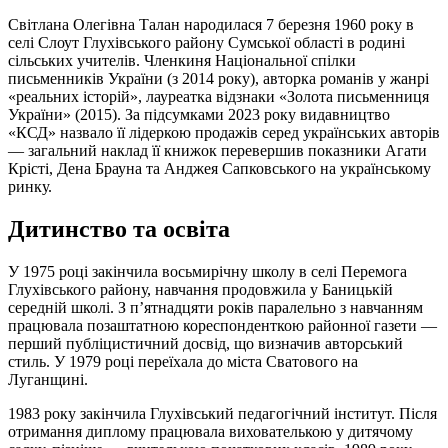
Світлана Олегівна Талан народилася 7 березня 1960 року в
селі Слоут Глухівського району Сумської області в родині
сільських учителів. Членкиня Національної спілки
письменників України (з 2014 року), авторка романів у жанрі
«реальних історій», лауреатка відзнаки «Золота письменниця
України» (2015). За підсумками 2023 року видавництво
«КСД» назвало її лідеркою продажів серед українських авторів
— загальний наклад її книжок перевершив показники Агати
Крісті, Дена Брауна та Анджея Сапковського на українському
ринку.
Дитинство та освіта
У 1975 році закінчила восьмирічну школу в селі Перемога
Глухівського району, навчання продовжила у Баницькій
середній школі. З п’ятнадцяти років паралельно з навчанням
працювала позаштатною кореспонденткою районної газети —
перший публіцистичний досвід, що визначив авторський
стиль. У 1979 році переїхала до міста Сватового на
Луганщині.
1983 року закінчила Глухівський педагогічний інститут. Після
отримання диплому працювала вихователькою у дитячому