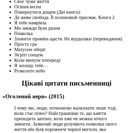
Своє чуже життя
Осіння весна
Повернутися дощем (Дві книги)
Де живе свобода. Її полиновий присмак. Книга 2
Я тебе намріяла
Ми завжди були разом
Помилка
Зловити промінь щастя. Не вурдалаки (перевидання)
Просто гра
Матусин оберіг
Зігріті сонцем
Коли минуле попереду
Я захищу тебе…
Розколоте небо
Цікаві цитати письменниці
«Оголений нерв» (2015)
І чому ми, люди, починаємо жалкувати лише тоді,
коли стає пізно? Найстрашніше те, що каяття
приходить запізно, коли вже не можна нічого
змінити. Зазвичай люди розуміють помилки свого
життя або біля порожнечі чорної могили, яка