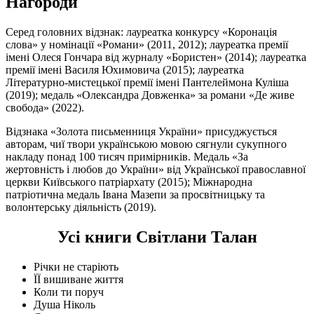
Нагороди
Серед головних відзнак: лауреатка конкурсу «Коронація
слова» у номінації «Романи» (2011, 2012); лауреатка премії
імені Олеся Гончара від журналу «Бористен» (2014); лауреатка
премії імені Василя Юхимовича (2015); лауреатка
Літературно-мистецької премії імені Пантелеймона Куліша
(2019); медаль «Олександра Довженка» за романи «Де живе
свобода» (2022).
Відзнака «Золота письменниця України» присуджується
авторам, чиї твори українською мовою сягнули сукупного
накладу понад 100 тисяч примірників. Медаль «За
жертовність і любов до України» від Української православної
церкви Київського патріархату (2015); Міжнародна
патріотична медаль Івана Мазепи за просвітницьку та
волонтерську діяльність (2019).
Усі книги Світлани Талан
Річки не старіють
ЇЇ вишиване життя
Коли ти поруч
Душа Ніколь