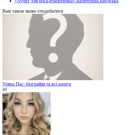
«Аудит для боса-ескортника» Валентина Бродська
Вам також може сподобатися
Уляна Пас: біографія та всі книги
41