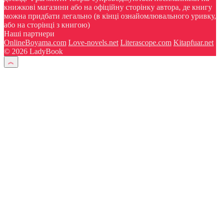
книжкові магазини або на офіційну сторінку автора, де книгу
можна придбати легально (в кінці ознайомлювального уривку,
або на сторінці з книгою)
Наші партнери
OnlineBoyama.com
Love-novels.net
Literascope.com
Kitapfuar.net
© 2026 LadyBook