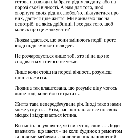
готова назавжди відібрати рідну людину, або на
порозі своєї вічності. А нам для того, щоб
огорнути своїх рідних любов’ю, піклуватися про
них, дається ціле життя. Ми вбиваємо час на
непотріб, на якісь дрібниці, і все для того, щоб
колись про це жалкувати?
Людям здається, що вони змінюють події, проте
іноді події змінюють людей.
Не розчаровується лише той, хто ні на що не
сподівається і нічого не чекає.
Лише коли стоїш на порозі вічності, розумієш
цінність життя.
Людина так влаштована, що розуміє ціну чогось
лише тоді, коли його втратить.
Життя така непередбачувана річ. Іноді таке з нами
може утнути… Утім, час розставляє все по своїх
місцях і відкривається істина.
Ви навіть не уявляєте, які ви тут щасливі… Люди
вважають, що щастя – це коли будинок з ремонтом
та новими меблями, а холодильник наповнений