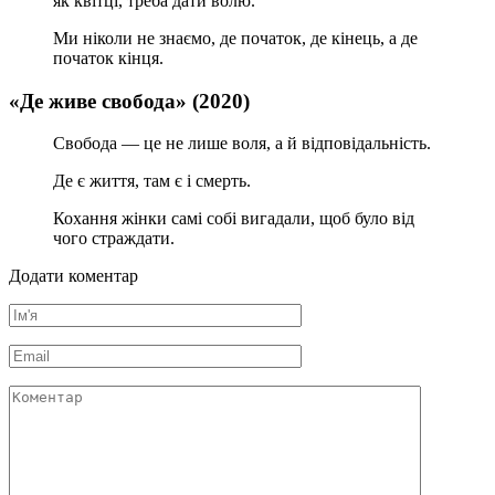
як квітці, треба дати волю.
Ми ніколи не знаємо, де початок, де кінець, а де
початок кінця.
«Де живе свобода» (2020)
Свобода — це не лише воля, а й відповідальність.
Де є життя, там є і смерть.
Кохання жінки самі собі вигадали, щоб було від
чого страждати.
Додати коментар
Ім'я
*
Email
*
Коментар