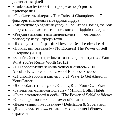
досягнення цілей
«TurboCoach» (2005) — програма кар’єрного
прискорення
«Особистість лідера» / The Traits of Champions — 7
факторів мислення і поведінки лідера
«Мистецтво укладання угод» / The Art of Closing the Sale
— для торгових агентів і керівників відділів продажів
«Результативний тайм-менеджмент» — методики
розподілу часу і пріоритетів
«Як керують найкращі» / How the Best Leaders Lead
«Ніяких виправдань!» / No Excuses! The Power of Self-
Discipline (2010)
«Заробляй стільки, скільки ти справді коштуєш» / Earn
What You’re Really Worth (2012)
«100 абсолютних законів успіху в бізнесі» / 100
Absolutely Unbreakable Laws of Business Success
«21 спосіб зробити кар’єру» / 21 Ways to Get Ahead in
Your Career
«Як розбагатіти з нуля» / Getting Rich Your Own Way
«Звички на мільйони доларів» / Million Dollar Habits
«Сила впевненості в собі» / The Power of Self-Confidence
«Сила чарівності» / The Power of Charm
«Делегування і керування» / Delegation & Supervision
«Дій з розумом!» — управлінські рішення і бізнес-
стратегія