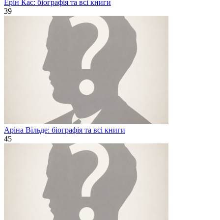
Ерін Кас: біографія та всі книги
39
Аріна Вільде: біографія та всі книги
45