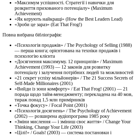
«Максимум успішності. Стратегії і навички для
розкриття прихованого потенціалу» (Maximum
Achievement)
«Як керують найкращі» (How the Best Leaders Lead)
«Зроби це зараз» (Eat That Frog!)
Повна вибрана бібліографія:
«Психологія продажів» / The Psychology of Selling (1988)
— перша книга; орієнтована на техніки продажів і
психологію клієнта
«Досягнення максимуму. 12 принципів» / Maximum
Achievement (1993) — 12 законів для розвитку
потенціалу і залучення потрібних людей та можливостей
«21 секрет успіху мільйонерів» / The 21 Success Secrets of
Self-Made Millionaires (2001)
«Вийди із зони комфорту» / Eat That Frog! (2001) — 21
порада щодо тайм-менеджменту; перекладена на 40 мов,
тираж понад 1,5 млн примірників
«Точка фокусу» / Focal Point (2001)
«Психологія досягнень» / The Psychology of Achievement
(2002) — розширена аудіопрограма 1985 року
«Зміни мислення — і зміниш своє життя» / Change Your
Thinking, Change Your Life (2003)
«Цілі!» / Goals! (2003) — система постановки і