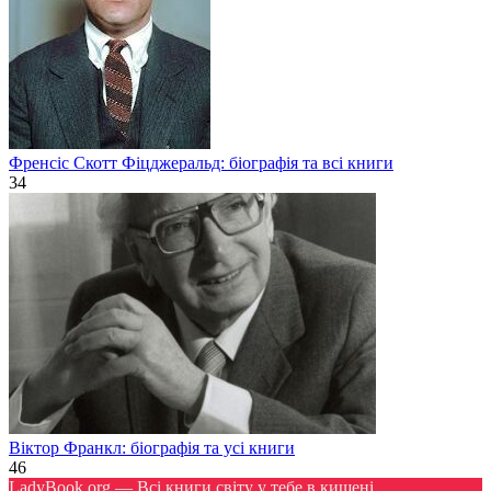
Френсіс Скотт Фіцджеральд: біографія та всі книги
34
Віктор Франкл: біографія та усі книги
46
LadyBook.org — Всі книги світу у тебе в кишені