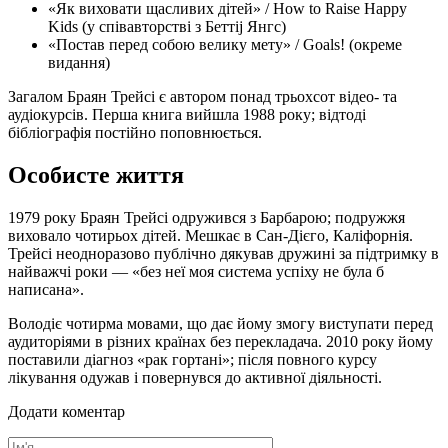
«Як виховати щасливих дітей» / How to Raise Happy
Kids (у співавторстві з Беттіj Янгс)
«Постав перед собою велику мету» / Goals! (окреме
видання)
Загалом Браян Трейсі є автором понад трьохсот відео- та
аудіокурсів. Перша книга вийшла 1988 року; відтоді
бібліографія постійно поповнюється.
Особисте життя
1979 року Браян Трейсі одружився з Барбарою; подружжя
виховало чотирьох дітей. Мешкає в Сан-Дієго, Каліфорнія.
Трейсі неодноразово публічно дякував дружині за підтримку в
найважчі роки — «без неї моя система успіху не була б
написана».
Володіє чотирма мовами, що дає йому змогу виступати перед
аудиторіями в різних країнах без перекладача. 2010 року йому
поставили діагноз «рак гортані»; після повного курсу
лікування одужав і повернувся до активної діяльності.
Додати коментар
Ім'я