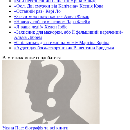
«Мій небезпечний пацієнт» Аріна Вільде
«Фол. Дві смужки від Капітана» Ксенія Кова
«Останній раз» Кері Ло
«Згаси мою пристрасть» Амелі Фльор
«Належу тобі тимчасово» Лара Флейм
«Я ваша леді!» Хелен Ірбіс
«Захисник для мажорки, або Її фальшивий наречений»
Альма Лібрем
«Спільники: два тижні на межі» Мартіна Зоріна
«Аудит для боса-ескортника» Валентина Бродська
Вам також може сподобатися
Уляна Пас: біографія та всі книги