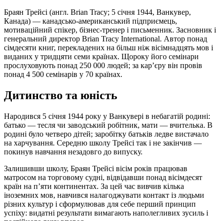
Браян Трейсі (англ. Brian Tracy; 5 січня 1944, Ванкувер,
Канада) — канадсько-американський підприємець,
мотиваційний спікер, бізнес-тренер і письменник. Засновник і
генеральний директор Brian Tracy International. Автор понад
сімдесяти книг, перекладених на більш ніж вісімнадцять мов і
виданих у тридцяти семи країнах. Щороку його семінари
прослуховують понад 250 000 людей; за кар’єру він провів
понад 4 500 семінарів у 70 країнах.
Дитинство та юність
Народився 5 січня 1944 року у Ванкувері в небагатій родині:
батько — тесля чи заводський робітник, мати — вчителька. В
родині було четверо дітей; заробітку батьків ледве вистачало
на харчування. Середню школу Трейсі так і не закінчив —
покинув навчання незадовго до випуску.
Залишивши школу, Браян Трейсі вісім років працював
матросом на торговому судні, відвідавши понад вісімдесят
країн на п’яти континентах. За цей час вивчив кілька
іноземних мов, навчився налагоджувати контакт із людьми
різних культур і сформулював для себе перший принцип
успіху: видатні результати вимагають наполегливих зусиль і