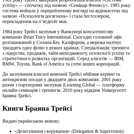
успіху» — спочатку під назвою «Семінар Феніксу». 1985 року
система вийшла у переробленому вигляді на аудіокасетах під
назвою «Психологія досягнень» і стала бестселером,
перекладеним на п’ятдесят мов.
1984 року Трейсі заснував у Ванкувері консалтингову
компанію Brian Tracy International. Сьогодні головний офіс
розташований у Солана-Біч, Каліфорнія, а мережа налічує
тридцять одну філію у різних країнах. Спеціалізація: тренінги
з лідерства, продажів, тайм-менеджменту, психології успіху та
стратегічного розвитку організацій. Серед клієнтів — IBM,
BMW, Toyota, Bank of America та сотні інших корпорацій.
До заснування власної компанії Трейсі обіймав керівні та
антикризові посади у двадцяти двох компаніях. 2001 року
разом з партнерами заснував iLearning Global — платформу
онлайн-семінарів і тренінгів. 2010 року відкрив Університет
Браяна Трейсі.
Книги Браяна Трейсі
Видані українською мовою:
«Делегування і керування» (Delegation & Supervision)