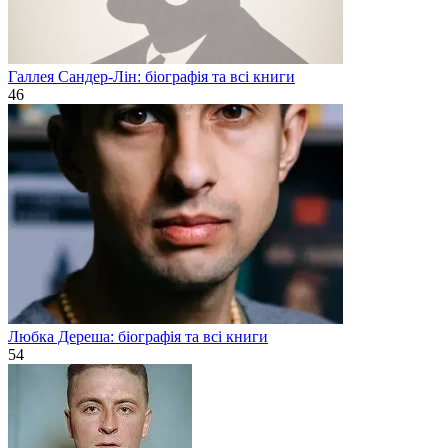
Галлея Сандер-Лін: біографія та всі книги
46
Любка Дереша: біографія та всі книги
54