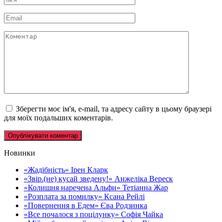
*
Email
*
Коментар
Зберегти моє ім'я, e-mail, та адресу сайту в цьому браузері
для моїх подальших коментарів.
Новинки
«Жадібність» Ірен Кларк
«Звір.(не) кусай зведену!» Анжеліка Вереск
«Колишня наречена Альфи» Тетіанна Жар
«Розплата за помилку» Ксана Рейлі
«Повернення в Едем» Єва Родзинка
«Все почалося з поцілунку» Софія Чайка