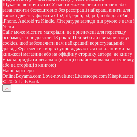
Шукаєш що почитати? У нас ти можеш читати онлайн або
завантажити безкоштовно без реєстрації найкращі книги для
жінок і дівчат у форматах fb2, rtf, epub, txt, pdf, mobi для iPad,
iPhone, Android та Kindle. Література завжди під рукою з нами!
Увага!
Сайт може містити матеріали, не призначені для перегляду
особами, які не досягли 18 років! Цей веб-сайт використовує
cookies, щоб забезпечити вам найкращий користувацький
досвід. Фрагменти творів супроводжуються посиланнями на
книжкові магазини або на офіційну сторінку автора, де книгу
можна придбати легально (в кінці ознайомлювального уривку,
або на сторінці з книгою)
Наші партнери
OnlineBoyama.com
Love-novels.net
Literascope.com
Kitapfuar.net
© 2026 LadyBook