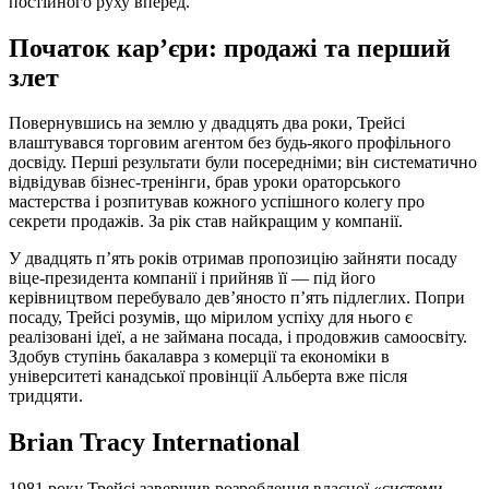
постійного руху вперед.
Початок кар’єри: продажі та перший
злет
Повернувшись на землю у двадцять два роки, Трейсі
влаштувався торговим агентом без будь-якого профільного
досвіду. Перші результати були посередніми; він систематично
відвідував бізнес-тренінги, брав уроки ораторського
мастерства і розпитував кожного успішного колегу про
секрети продажів. За рік став найкращим у компанії.
У двадцять п’ять років отримав пропозицію зайняти посаду
віце-президента компанії і прийняв її — під його
керівництвом перебувало дев’яносто п’ять підлеглих. Попри
посаду, Трейсі розумів, що мірилом успіху для нього є
реалізовані ідеї, а не займана посада, і продовжив самоосвіту.
Здобув ступінь бакалавра з комерції та економіки в
університеті канадської провінції Альберта вже після
тридцяти.
Brian Tracy International
1981 року Трейсі завершив розроблення власної «системи