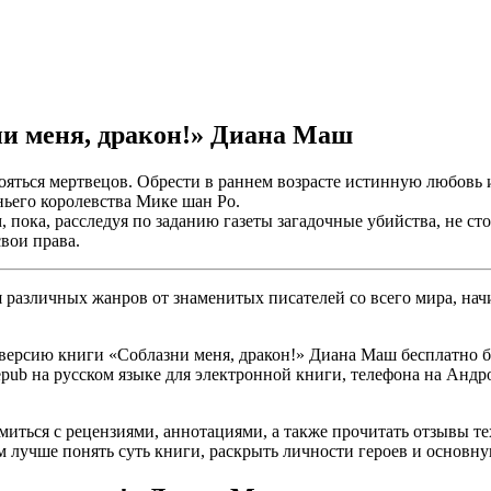
ни меня, дракон!» Диана Маш
ояться мертвецов. Обрести в раннем возрасте истинную любовь и
оньего королевства Мике шан Ро.
 пока, расследуя по заданию газеты загадочные убийства, не ст
свои права.
различных жанров от знаменитых писателей со всего мира, начи
версию книги «Соблазни меня, дракон!» Диана Маш бесплатно бе
, epub на русском языке для электронной книги, телефона на Андр
омиться с рецензиями, аннотациями, а также прочитать отзывы т
 лучше понять суть книги, раскрыть личности героев и основн