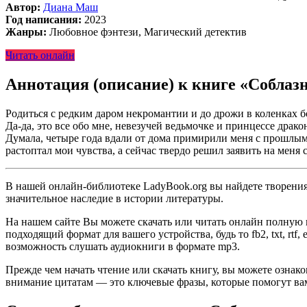
Автор:
Диана Маш
Год написания:
2023
Жанры:
Любовное фэнтези, Магический детектив
Читать онлайн
Аннотация (описание) к книге «Соблаз
Родиться с редким даром некромантии и до дрожи в коленках б
Да-да, это все обо мне, невезучей ведьмочке и принцессе драк
Думала, четыре года вдали от дома примирили меня с прошлым,
растоптал мои чувства, а сейчас твердо решил заявить на меня 
В нашей онлайн-библиотеке LadyBook.org вы найдете творения 
значительное наследие в истории литературы.
На нашем сайте Вы можете скачать или читать онлайн полную 
подходящий формат для вашего устройства, будь то fb2, txt, rtf
возможность слушать аудиокниги в формате mp3.
Прежде чем начать чтение или скачать книгу, вы можете ознак
внимание цитатам — это ключевые фразы, которые помогут вам