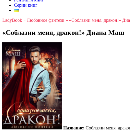
Серии книг
LadyBook
»
Любовное фэнтези
»
«Соблазни меня, дракон!» Ди
«Соблазни меня, дракон!» Диана Маш
Название:
Соблазни меня, драко