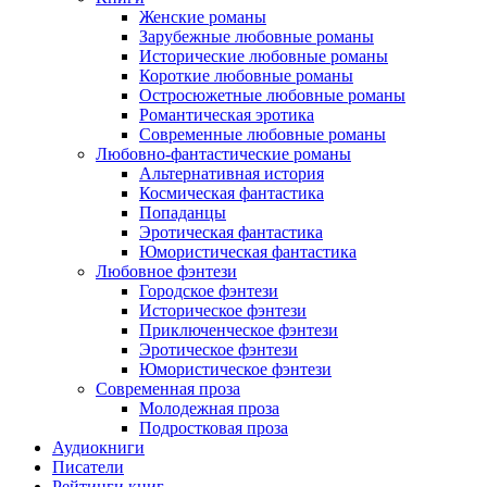
Женские романы
Зарубежные любовные романы
Исторические любовные романы
Короткие любовные романы
Остросюжетные любовные романы
Романтическая эротика
Современные любовные романы
Любовно-фантастические романы
Альтернативная история
Космическая фантастика
Попаданцы
Эротическая фантастика
Юмористическая фантастика
Любовное фэнтези
Городское фэнтези
Историческое фэнтези
Приключенческое фэнтези
Эротическое фэнтези
Юмористическое фэнтези
Современная проза
Молодежная проза
Подростковая проза
Аудиокниги
Писатели
Рейтинги книг