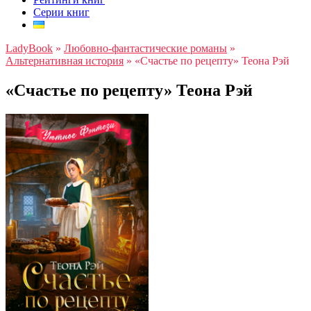
Серии книг
LadyBook
»
Любовно-фантастические романы
»
Альтернативная история
»
«Счастье по рецепту» Теона Рэй
«Счастье по рецепту» Теона Рэй