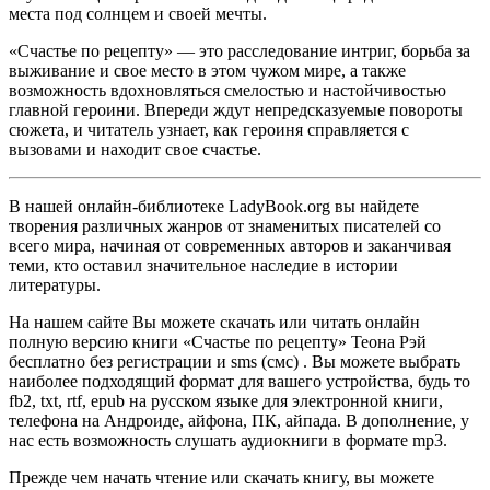
места под солнцем и своей мечты.
«Счастье по рецепту» — это расследование интриг, борьба за
выживание и свое место в этом чужом мире, а также
возможность вдохновляться смелостью и настойчивостью
главной героини. Впереди ждут непредсказуемые повороты
сюжета, и читатель узнает, как героиня справляется с
вызовами и находит свое счастье.
В нашей онлайн-библиотеке LadyBook.org вы найдете
творения различных жанров от знаменитых писателей со
всего мира, начиная от современных авторов и заканчивая
теми, кто оставил значительное наследие в истории
литературы.
На нашем сайте Вы можете скачать или читать онлайн
полную версию книги «Счастье по рецепту» Теона Рэй
бесплатно без регистрации и sms (смс) . Вы можете выбрать
наиболее подходящий формат для вашего устройства, будь то
fb2, txt, rtf, epub на русском языке для электронной книги,
телефона на Андроиде, айфона, ПК, айпада. В дополнение, у
нас есть возможность слушать аудиокниги в формате mp3.
Прежде чем начать чтение или скачать книгу, вы можете