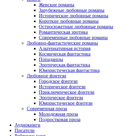
Женские романы
Зарубежные любовные романы
Исторические любовные романы
Короткие любовные романы
Остросюжетные любовные романы
Романтическая эротика
Современные любовные романы
Любовно-фантастические романы
Альтернативная история
Космическая фантастика
Попаданцы
Эротическая фантастика
Юмористическая фантастика
Любовное фэнтези
Городское фэнтези
Историческое фэнтези
Приключенческое фэнтези
Эротическое фэнтези
Юмористическое фэнтези
Современная проза
Молодежная проза
Подростковая проза
Аудиокниги
Писатели
Рейтинги книг