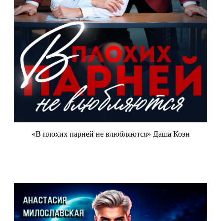
«В плохих парней не влюбляются» Даша Коэн