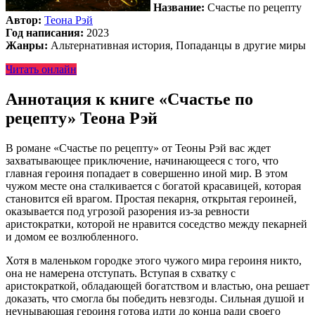
Название:
Счастье по рецепту
Автор:
Теона Рэй
Год написания:
2023
Жанры:
Альтернативная история, Попаданцы в другие миры
Читать онлайн
Аннотация к книге «Счастье по
рецепту» Теона Рэй
В романе «Счастье по рецепту» от Теоны Рэй вас ждет
захватывающее приключение, начинающееся с того, что
главная героиня попадает в совершенно иной мир. В этом
чужом месте она сталкивается с богатой красавицей, которая
становится ей врагом. Простая пекарня, открытая героиней,
оказывается под угрозой разорения из-за ревности
аристократки, которой не нравится соседство между пекарней
и домом ее возлюбленного.
Хотя в маленьком городке этого чужого мира героиня никто,
она не намерена отступать. Вступая в схватку с
аристократкой, обладающей богатством и властью, она решает
доказать, что смогла бы победить невзгоды. Сильная душой и
неунывающая героиня готова идти до конца ради своего