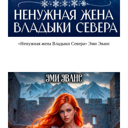
«Ненужная жена Владыки Севера» Эми Эванс