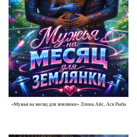
«Мужья на месяц для землянки» Ллина Айс, Ася Рыба