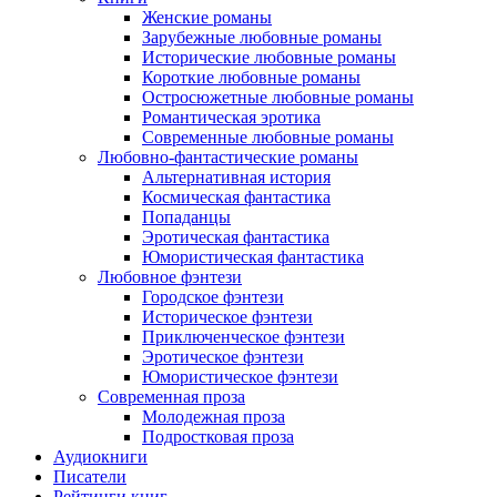
Женские романы
Зарубежные любовные романы
Исторические любовные романы
Короткие любовные романы
Остросюжетные любовные романы
Романтическая эротика
Современные любовные романы
Любовно-фантастические романы
Альтернативная история
Космическая фантастика
Попаданцы
Эротическая фантастика
Юмористическая фантастика
Любовное фэнтези
Городское фэнтези
Историческое фэнтези
Приключенческое фэнтези
Эротическое фэнтези
Юмористическое фэнтези
Современная проза
Молодежная проза
Подростковая проза
Аудиокниги
Писатели
Рейтинги книг