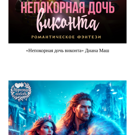
«Непокорная дочь виконта» Диана Маш