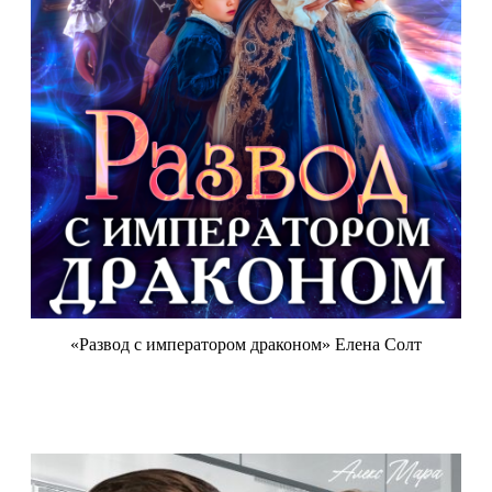
«Развод с императором драконом» Елена Солт