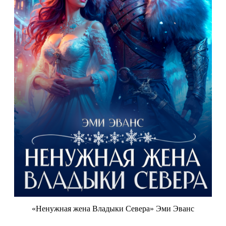
«Ненужная жена Владыки Севера» Эми Эванс