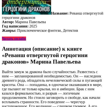
Название:
Реванш отвергнутой
герцогини драконов
Автор:
Марина Павельева
Год написания:
2025
Жанры:
Приключенческое фэнтези, Детектив
Читать онлайн
Аннотация (описание) к книге
«Реванш отвергнутой герцогини
драконов» Марина Павельева
Выйти замуж за дракона было случайностью. Развестись с
ним — запланированной необходимостью. Он — наследник
древнего рода, обладатель нечеловеческой силы и пугающей
красоты. Она — попаданка, в одночасье оказавшаяся в мире,
где пылают не только крылья, но и амбиции. Брак с ним
казался формальностью, и разрыв — логичным
продолжением. Но стоило заговорить о свободе, как начали
всплывать странности. Его поведение — чересчур
настороженное. Его молчание — слишком громкое. А его