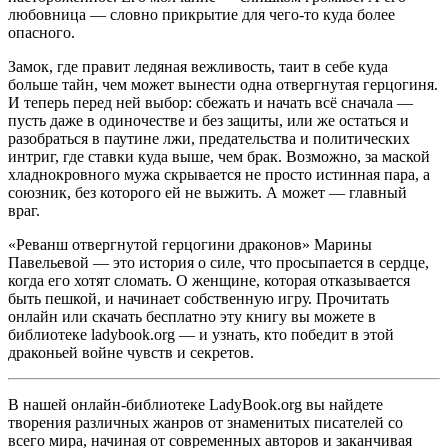
любовница — словно прикрытие для чего-то куда более
опасного.
Замок, где правит ледяная вежливость, таит в себе куда
больше тайн, чем может вынести одна отвергнутая герцогиня.
И теперь перед ней выбор: сбежать и начать всё сначала —
пусть даже в одиночестве и без защиты, или же остаться и
разобраться в паутине лжи, предательства и политических
интриг, где ставки куда выше, чем брак. Возможно, за маской
хладнокровного мужа скрывается не просто истинная пара, а
союзник, без которого ей не выжить. А может — главный
враг.
«Реванш отвергнутой герцогини драконов» Марины
Павельевой — это история о силе, что просыпается в сердце,
когда его хотят сломать. О женщине, которая отказывается
быть пешкой, и начинает собственную игру. Прочитать
онлайн или скачать бесплатно эту книгу вы можете в
библиотеке ladybook.org — и узнать, кто победит в этой
драконьей войне чувств и секретов.
В нашей онлайн-библиотеке LadyBook.org вы найдете
творения различных жанров от знаменитых писателей со
всего мира, начиная от современных авторов и заканчивая