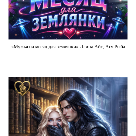
«Мужья на месяц для землянки» Ллина Айс, Ася Рыба