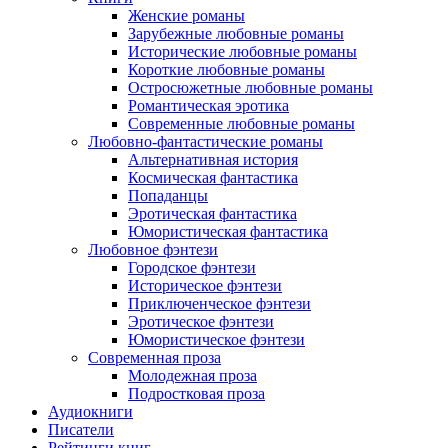
Женские романы
Зарубежные любовные романы
Исторические любовные романы
Короткие любовные романы
Остросюжетные любовные романы
Романтическая эротика
Современные любовные романы
Любовно-фантастические романы
Альтернативная история
Космическая фантастика
Попаданцы
Эротическая фантастика
Юмористическая фантастика
Любовное фэнтези
Городское фэнтези
Историческое фэнтези
Приключенческое фэнтези
Эротическое фэнтези
Юмористическое фэнтези
Современная проза
Молодежная проза
Подростковая проза
Аудиокниги
Писатели
Рейтинги книг