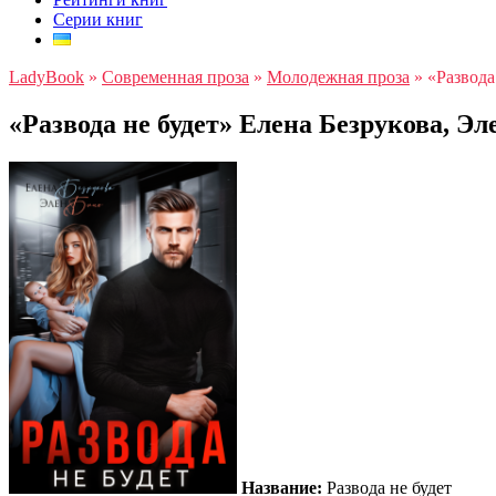
Серии книг
LadyBook
»
Современная проза
»
Молодежная проза
»
«Развода
«Развода не будет» Елена Безрукова, Эл
Название:
Развода не будет