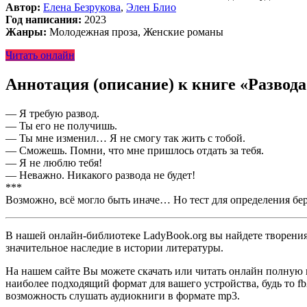
Автор:
Елена Безрукова
,
Элен Блио
Год написания:
2023
Жанры:
Молодежная проза, Женские романы
Читать онлайн
Аннотация (описание) к книге «Развода
— Я требую развод.
— Ты его не получишь.
— Ты мне изменил… Я не смогу так жить с тобой.
— Сможешь. Помни, что мне пришлось отдать за тебя.
— Я не люблю тебя!
— Неважно. Никакого развода не будет!
***
Возможно, всё могло быть иначе… Но тест для определения бер
В нашей онлайн-библиотеке LadyBook.org вы найдете творения 
значительное наследие в истории литературы.
На нашем сайте Вы можете скачать или читать онлайн полную в
наиболее подходящий формат для вашего устройства, будь то fb2
возможность слушать аудиокниги в формате mp3.