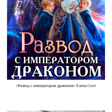
«Развод с императором драконом» Елена Солт