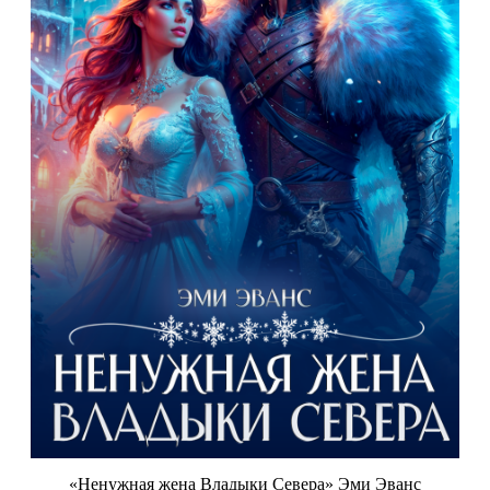
«Ненужная жена Владыки Севера» Эми Эванс