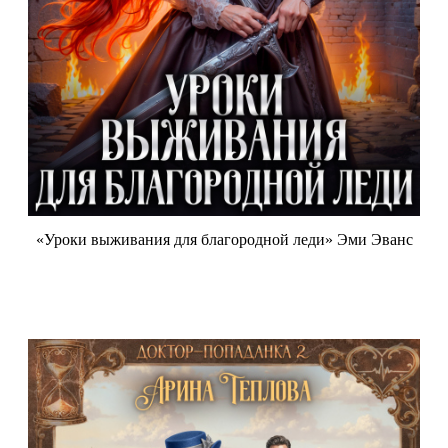
«Уроки выживания для благородной леди» Эми Эванс