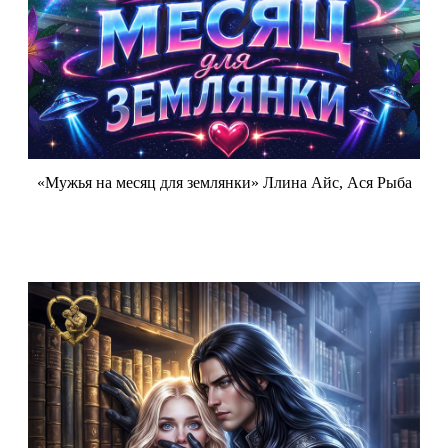
«Мужья на месяц для землянки» Ллина Айс, Ася Рыба