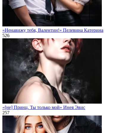
«Ненавижу тебя, Валентин!» Пелевина Катерина
526
«[не] Принц. Ты только мой» Инея Эвис
257