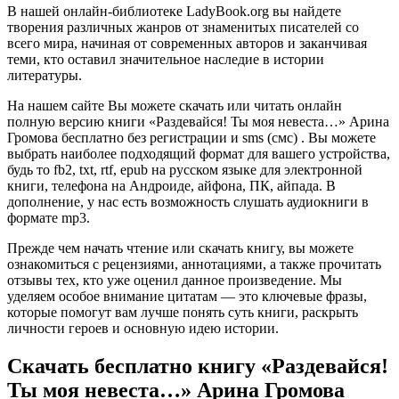
В нашей онлайн-библиотеке LadyBook.org вы найдете
творения различных жанров от знаменитых писателей со
всего мира, начиная от современных авторов и заканчивая
теми, кто оставил значительное наследие в истории
литературы.
На нашем сайте Вы можете скачать или читать онлайн
полную версию книги «Раздевайся! Ты моя невеста…» Арина
Громова бесплатно без регистрации и sms (смс) . Вы можете
выбрать наиболее подходящий формат для вашего устройства,
будь то fb2, txt, rtf, epub на русском языке для электронной
книги, телефона на Андроиде, айфона, ПК, айпада. В
дополнение, у нас есть возможность слушать аудиокниги в
формате mp3.
Прежде чем начать чтение или скачать книгу, вы можете
ознакомиться с рецензиями, аннотациями, а также прочитать
отзывы тех, кто уже оценил данное произведение. Мы
уделяем особое внимание цитатам — это ключевые фразы,
которые помогут вам лучше понять суть книги, раскрыть
личности героев и основную идею истории.
Скачать бесплатно книгу «Раздевайся!
Ты моя невеста…» Арина Громова