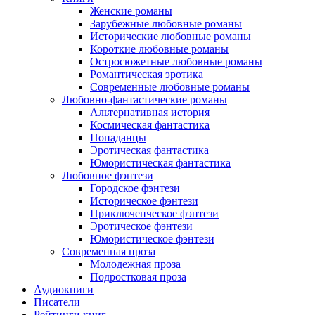
Женские романы
Зарубежные любовные романы
Исторические любовные романы
Короткие любовные романы
Остросюжетные любовные романы
Романтическая эротика
Современные любовные романы
Любовно-фантастические романы
Альтернативная история
Космическая фантастика
Попаданцы
Эротическая фантастика
Юмористическая фантастика
Любовное фэнтези
Городское фэнтези
Историческое фэнтези
Приключенческое фэнтези
Эротическое фэнтези
Юмористическое фэнтези
Современная проза
Молодежная проза
Подростковая проза
Аудиокниги
Писатели
Рейтинги книг