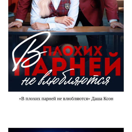
«В плохих парней не влюбляются» Даша Коэн