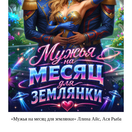
«Мужья на месяц для землянки» Ллина Айс, Ася Рыба