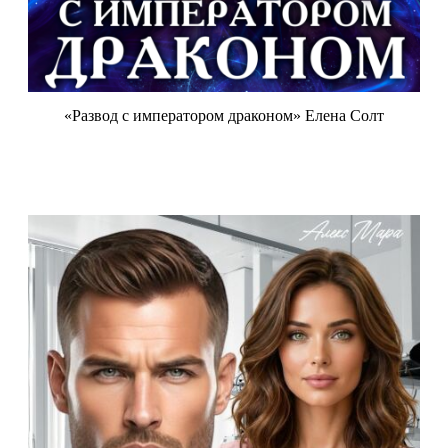
«Развод с императором драконом» Елена Солт