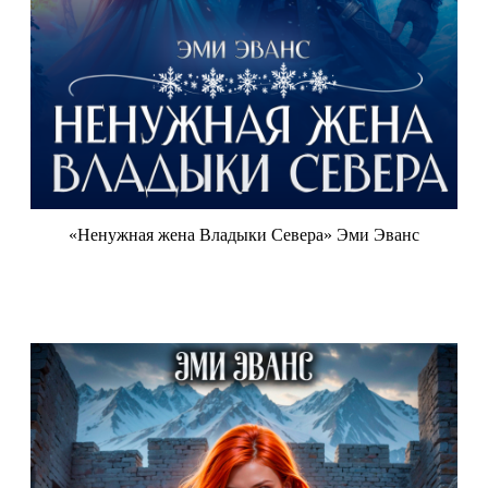
«Ненужная жена Владыки Севера» Эми Эванс