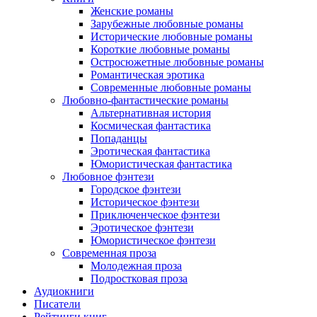
Женские романы
Зарубежные любовные романы
Исторические любовные романы
Короткие любовные романы
Остросюжетные любовные романы
Романтическая эротика
Современные любовные романы
Любовно-фантастические романы
Альтернативная история
Космическая фантастика
Попаданцы
Эротическая фантастика
Юмористическая фантастика
Любовное фэнтези
Городское фэнтези
Историческое фэнтези
Приключенческое фэнтези
Эротическое фэнтези
Юмористическое фэнтези
Современная проза
Молодежная проза
Подростковая проза
Аудиокниги
Писатели
Рейтинги книг