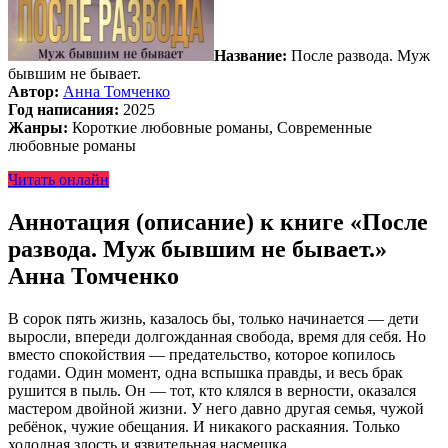
Название:
После развода. Муж
бывшим не бывает.
Автор:
Анна Томченко
Год написания:
2025
Жанры:
Короткие любовные романы, Современные
любовные романы
Читать онлайн
Аннотация (описание) к книге «После
развода. Муж бывшим не бывает.»
Анна Томченко
В сорок пять жизнь, казалось бы, только начинается — дети
выросли, впереди долгожданная свобода, время для себя. Но
вместо спокойствия — предательство, которое копилось
годами. Один момент, одна вспышка правды, и весь брак
рушится в пыль. Он — тот, кто клялся в верности, оказался
мастером двойной жизни. У него давно другая семья, чужой
ребёнок, чужие обещания. И никакого раскаяния. Только
холодная злость и язвительная насмешка.