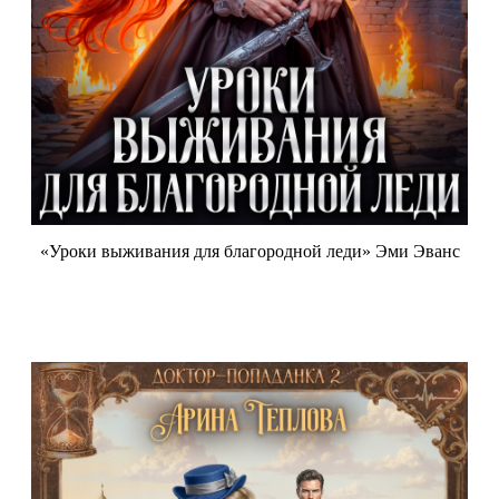
«Уроки выживания для благородной леди» Эми Эванс