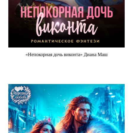
«Непокорная дочь виконта» Диана Маш