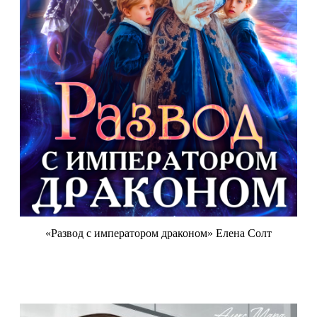
«Развод с императором драконом» Елена Солт