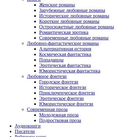
Женские романы
Зарубежные любовные романы
Исторические любовные романы
Короткие любовные романы
Остросюжетные любовные романы
Романтическая эротика
Современные любовные романы
Любовно-фантастические романы
Альтернативная история
Космическая фантастика
Попаданцы
Эротическая фантастика
Юмористическая фантастика
Любовное фэнтези
Городское фэнтези
Историческое фэнтези
Приключенческое фэнтези
Эротическое фэнтези
Юмористическое фэнтези
Современная проза
Молодежная проза
Подростковая проза
Аудиокниги
Писатели
Рейтинги книг