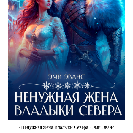
«Ненужная жена Владыки Севера» Эми Эванс