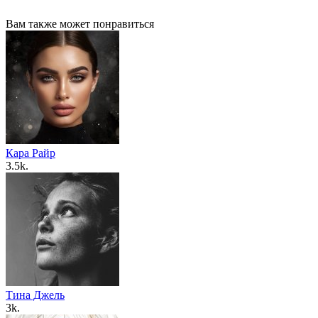
Вам также может понравиться
Кара Райр
3.5k.
Тина Джель
3k.