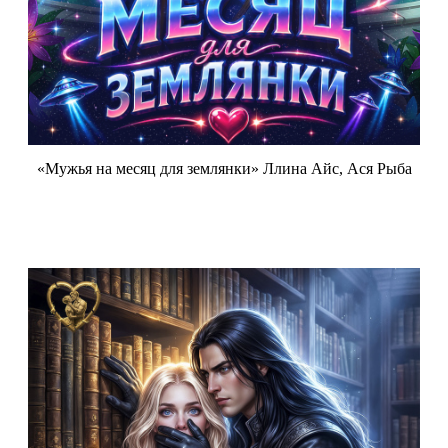
«Мужья на месяц для землянки» Ллина Айс, Ася Рыба