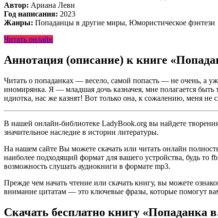
Автор:
Ариана Леви
Год написания:
2023
Жанры:
Попаданцы в другие миры, Юмористическое фэнтези
Читать онлайн
Аннотация (описание) к книге «Попад
Читать о попаданках — весело, самой попасть — не очень, а у
иномирянка. Я — младшая дочь казначея, мне полагается быть 
идиотка, нас же казнят! Вот только она, к сожалению, меня н
В нашей онлайн-библиотеке LadyBook.org вы найдете творения 
значительное наследие в истории литературы.
На нашем сайте Вы можете скачать или читать онлайн полност
наиболее подходящий формат для вашего устройства, будь то fb2
возможность слушать аудиокниги в формате mp3.
Прежде чем начать чтение или скачать книгу, вы можете ознак
внимание цитатам — это ключевые фразы, которые помогут вам
Скачать бесплатно книгу «Попаданка 