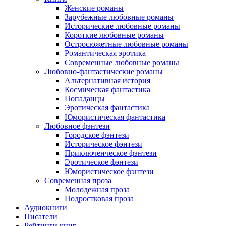
Женские романы
Зарубежные любовные романы
Исторические любовные романы
Короткие любовные романы
Остросюжетные любовные романы
Романтическая эротика
Современные любовные романы
Любовно-фантастические романы
Альтернативная история
Космическая фантастика
Попаданцы
Эротическая фантастика
Юмористическая фантастика
Любовное фэнтези
Городское фэнтези
Историческое фэнтези
Приключенческое фэнтези
Эротическое фэнтези
Юмористическое фэнтези
Современная проза
Молодежная проза
Подростковая проза
Аудиокниги
Писатели
Рейтинги книг