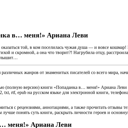
анка в… меня!» Ариана Леви
ж оказаться той, в ком поселилась чужая душа — и вовсе кошмар
тихой и скромной, а она что творит?! Нагрубила отцу, расстрои
е слышит…
различных жанров от знаменитых писателей со всего мира, начи
ью (полную версию) книги «Попаданка в… меня!» Ариана Леви бе
, txt, rtf, epub на русском языке для электронной книги, телефон
омиться с рецензиями, аннотациями, а также прочитать отзывы т
 лучше понять суть книги, раскрыть личности героев и основн
в… меня!» Ариана Леви