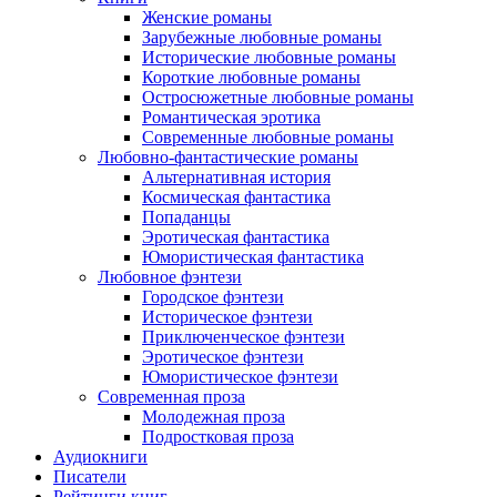
Женские романы
Зарубежные любовные романы
Исторические любовные романы
Короткие любовные романы
Остросюжетные любовные романы
Романтическая эротика
Современные любовные романы
Любовно-фантастические романы
Альтернативная история
Космическая фантастика
Попаданцы
Эротическая фантастика
Юмористическая фантастика
Любовное фэнтези
Городское фэнтези
Историческое фэнтези
Приключенческое фэнтези
Эротическое фэнтези
Юмористическое фэнтези
Современная проза
Молодежная проза
Подростковая проза
Аудиокниги
Писатели
Рейтинги книг