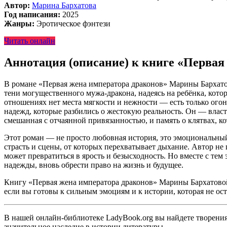
Автор:
Марина Бархатова
Год написания:
2025
Жанры:
Эротическое фэнтези
Читать онлайн
Аннотация (описание) к книге «Первая
В романе «Первая жена императора драконов» Марины Бархатово
тени могущественного мужа-дракона, надеясь на ребёнка, котор
отношениях нет места мягкости и нежности — есть только огон
надежд, которые разбились о жестокую реальность. Он — власт
смешанная с отчаянной привязанностью, и память о клятвах, к
Этот роман — не просто любовная история, это эмоциональный 
страсть и сцены, от которых перехватывает дыхание. Автор не
может превратиться в ярость и безысходность. Но вместе с тем 
надежды, вновь обрести право на жизнь и будущее.
Книгу «Первая жена императора драконов» Марины Бархатовой м
если вы готовы к сильным эмоциям и к истории, которая не о
В нашей онлайн-библиотеке LadyBook.org вы найдете творения 
значительное наследие в истории литературы.