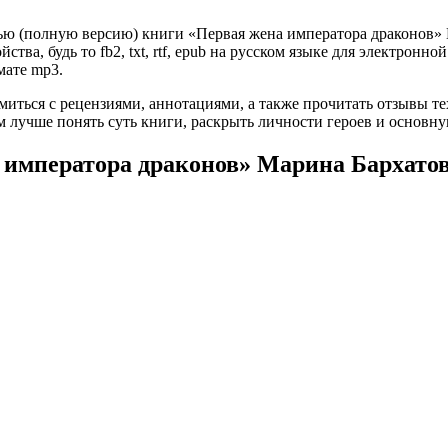
ью (полную версию) книги «Первая жена императора драконов» М
ва, будь то fb2, txt, rtf, epub на русском языке для электронно
мате mp3.
омиться с рецензиями, аннотациями, а также прочитать отзывы т
 лучше понять суть книги, раскрыть личности героев и основн
 императора драконов» Марина Бархато