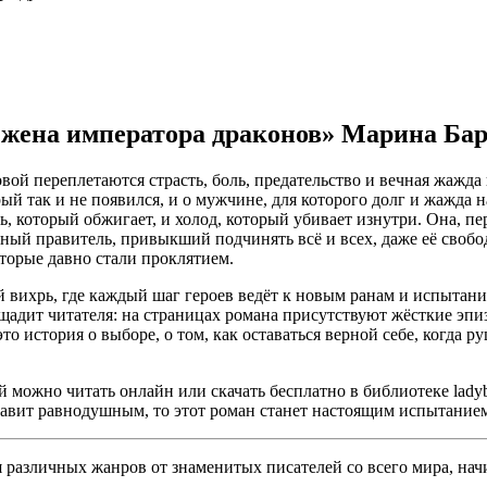
 жена императора драконов» Марина Бар
й переплетаются страсть, боль, предательство и вечная жажда 
ый так и не появился, и о мужчине, для которого долг и жажда н
ь, который обжигает, и холод, который убивает изнутри. Она, п
ный правитель, привыкший подчинять всё и всех, даже её свобод
оторые давно стали проклятием.
вихрь, где каждый шаг героев ведёт к новым ранам и испытания
 щадит читателя: на страницах романа присутствуют жёсткие эпи
это история о выборе, о том, как оставаться верной себе, когда 
ожно читать онлайн или скачать бесплатно в библиотеке ladybo
ставит равнодушным, то этот роман станет настоящим испытание
различных жанров от знаменитых писателей со всего мира, начи