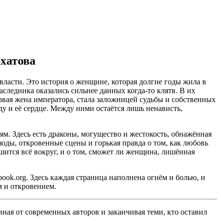
хатова
власти. Это история о женщине, которая долгие годы жила в
аследника оказались сильнее данных когда-то клятв. В их
ервая жена императора, стала заложницей судьбы и собственных
у и её сердце. Между ними остаётся лишь ненависть,
м. Здесь есть драконы, могущество и жестокость, обнажённая
зоды, откровенные сцены и горькая правда о том, как любовь
рушится всё вокруг, и о том, сможет ли женщина, лишённая
ok.org. Здесь каждая страница наполнена огнём и болью, и
м и откровением.
ная от современных авторов и заканчивая теми, кто оставил