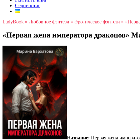
Серии книг
LadyBook
»
Любовное фэнтези
»
Эротическое фэнтези
»
«Перва
«Первая жена императора драконов» М
Название:
Первая жена императо