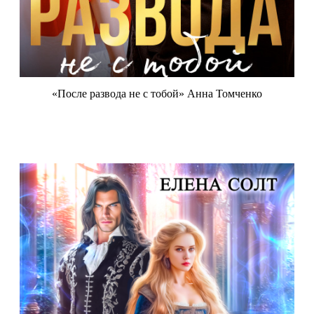
«После развода не с тобой» Анна Томченко