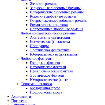
Женские романы
Зарубежные любовные романы
Исторические любовные романы
Короткие любовные романы
Остросюжетные любовные романы
Романтическая эротика
Современные любовные романы
Любовно-фантастические романы
Альтернативная история
Космическая фантастика
Попаданцы
Эротическая фантастика
Юмористическая фантастика
Любовное фэнтези
Городское фэнтези
Историческое фэнтези
Приключенческое фэнтези
Эротическое фэнтези
Юмористическое фэнтези
Современная проза
Молодежная проза
Подростковая проза
Аудиокниги
Писатели
Рейтинги книг