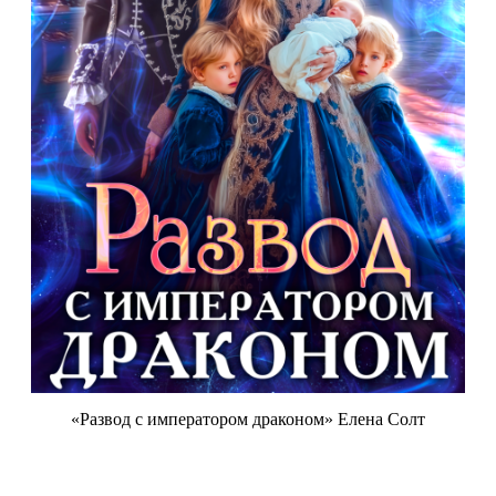
«Развод с императором драконом» Елена Солт