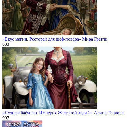
«Вкус магии. Ресторан для шеф-повара» Мира Гретли
633
«Лучшая бабушка. Империя Железной леди 2» Арина Теплова
907