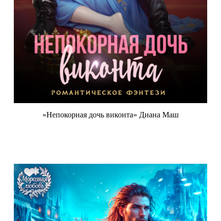
«Непокорная дочь виконта» Диана Маш