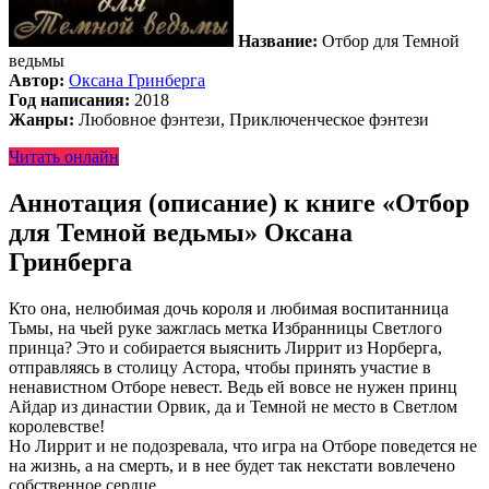
Название:
Отбор для Темной
ведьмы
Автор:
Оксана Гринберга
Год написания:
2018
Жанры:
Любовное фэнтези, Приключенческое фэнтези
Читать онлайн
Аннотация (описание) к книге «Отбор
для Темной ведьмы» Оксана
Гринберга
Кто она, нелюбимая дочь короля и любимая воспитанница
Тьмы, на чьей руке зажглась метка Избранницы Светлого
принца? Это и собирается выяснить Лиррит из Норберга,
отправляясь в столицу Астора, чтобы принять участие в
ненавистном Отборе невест. Ведь ей вовсе не нужен принц
Айдар из династии Орвик, да и Темной не место в Светлом
королевстве!
Но Лиррит и не подозревала, что игра на Отборе поведется не
на жизнь, а на смерть, и в нее будет так некстати вовлечено
собственное сердце.