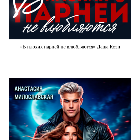
«В плохих парней не влюбляются» Даша Коэн