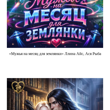
«Мужья на месяц для землянки» Ллина Айс, Ася Рыба