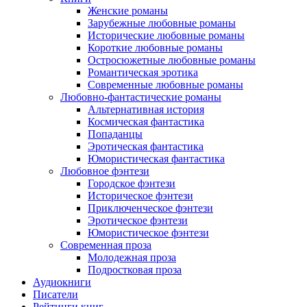
Женские романы
Зарубежные любовные романы
Исторические любовные романы
Короткие любовные романы
Остросюжетные любовные романы
Романтическая эротика
Современные любовные романы
Любовно-фантастические романы
Альтернативная история
Космическая фантастика
Попаданцы
Эротическая фантастика
Юмористическая фантастика
Любовное фэнтези
Городское фэнтези
Историческое фэнтези
Приключенческое фэнтези
Эротическое фэнтези
Юмористическое фэнтези
Современная проза
Молодежная проза
Подростковая проза
Аудиокниги
Писатели
Рейтинги книг