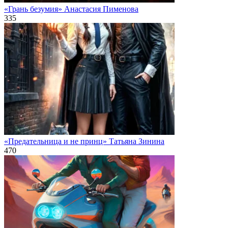
«Грань безумия» Анастасия Пименова
335
«Предательница и не принц» Татьяна Зинина
470