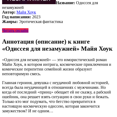
Название:
Одиссея для
незамужней
Автор:
Майя Хоук
Год написания:
2023
Жанры:
Эротическая фантастика
Читать онлайн
Аннотация (описание) к книге
«Одиссея для незамужней» Майя Хоук
«Одиссея для незамужней» — это юмористический роман
Майи Хоук, в котором интрига, космические приключения и
комические перипетии семейной жизни образуют
неповторимую смесь.
Главная героиня, девушка с неудачной любовной историей,
всегда была неудачницей в отношениях с мужчинами. Но
когда её последний «принц» обещает ей не сказку, а рабский
ошейник, она решает взять ситуацию в свои руки и бежать.
Только кто мог подумать, что бегство превратится в
настоящую космическую одиссею, которая закончится
замужеством? И не одним…