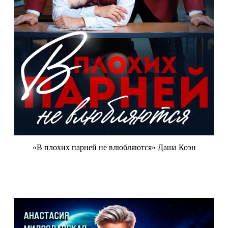
«В плохих парней не влюбляются» Даша Коэн