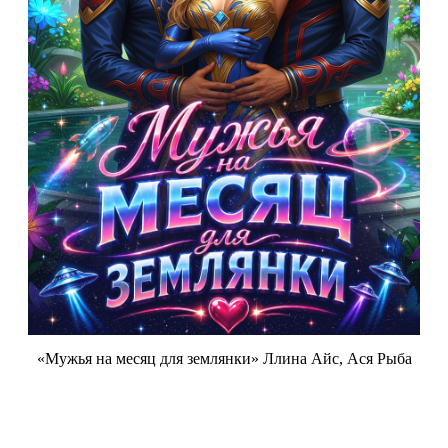
«Мужья на месяц для землянки» Ллина Айс, Ася Рыба