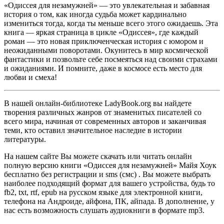
«Одиссея для незамужней» — это увлекательная и забавная
история о том, как иногда судьба может кардинально
измениться тогда, когда ты меньше всего этого ожидаешь. Эта
книга — яркая страница в цикле «Одиссея», где каждый
роман — это новая приключенческая история с юмором и
неожиданными поворотами. Окунитесь в мир космической
фантастики и позвольте себе посмеяться над своими страхами
и ожиданиями. И помните, даже в космосе есть место для
любви и смеха!
В нашей онлайн-библиотеке LadyBook.org вы найдете
творения различных жанров от знаменитых писателей со
всего мира, начиная от современных авторов и заканчивая
теми, кто оставил значительное наследие в истории
литературы.
На нашем сайте Вы можете скачать или читать онлайн
полную версию книги «Одиссея для незамужней» Майя Хоук
бесплатно без регистрации и sms (смс) . Вы можете выбрать
наиболее подходящий формат для вашего устройства, будь то
fb2, txt, rtf, epub на русском языке для электронной книги,
телефона на Андроиде, айфона, ПК, айпада. В дополнение, у
нас есть возможность слушать аудиокниги в формате mp3.