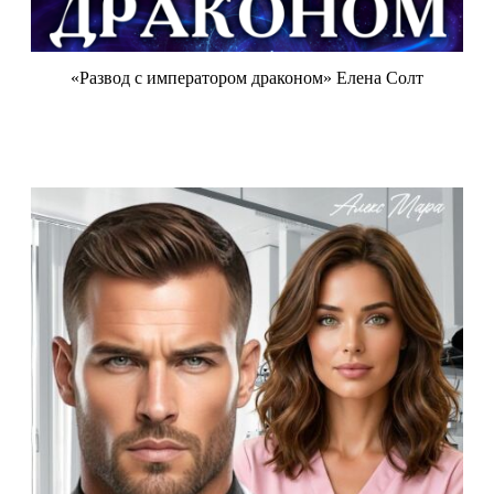
«Развод с императором драконом» Елена Солт