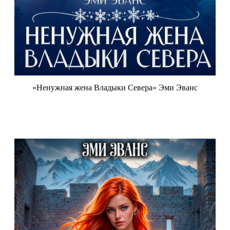
«Ненужная жена Владыки Севера» Эми Эванс